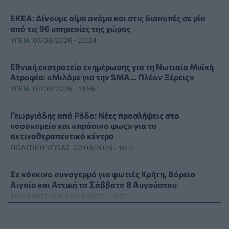
ΕΚΕΑ: Δίνουμε αίμα ακόμα και στις διακοπές σε μία
από τις 96 υπηρεσίες της χώρας
ΥΓΕΊΑ
07/08/2026 - 20:24
Εθνική εκστρατεία ενημέρωσης για τη Νωτιαία Μυϊκή
Ατροφία: «Μιλάμε για την SMA… Πλέον Ξέρεις»
ΥΓΕΊΑ
07/08/2026 - 19:56
Γεωργιάδης από Ρόδο: Νέες προσλήψεις στο
νοσοκομείο και «πράσινο φως» για το
ακτινοθεραπευτικό κέντρο
ΠΟΛΙΤΙΚΉ ΥΓΕΊΑΣ
07/08/2026 - 19:12
Σε κόκκινο συναγερμό για φωτιές Κρήτη, Βόρειο
Αιγαίο και Αττική το Σάββατο 8 Αυγούστου
ΕΠΙΚΑΙΡΌΤΗΤΑ
07/08/2026 - 18:37
Τι μπορεί να μας διδάξει η νέα ταινία του Spider-Man