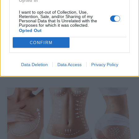
Opted In
I want to opt-out of Collection, Use,
Retention, Sale, and/or Sharing of my
Personal Data that Is Unrelated with the
Purposes for which it was collected.
Opted Out
CONFIRM
ΥΓΕΊΑ
18/05/2026 - 15:00
Τα γιλέκα πάγου ή τα καθημερινά κρύα ντους
μπορεί να βοηθήσουν στην απώλεια βάρους
Data Deletion
Data Access
Privacy Policy