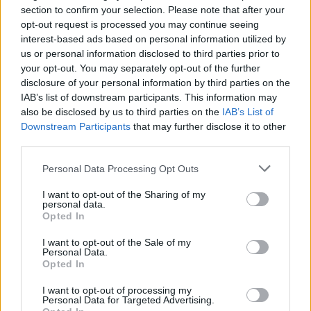
section to confirm your selection. Please note that after your
opt-out request is processed you may continue seeing
interest-based ads based on personal information utilized by
us or personal information disclosed to third parties prior to
your opt-out. You may separately opt-out of the further
disclosure of your personal information by third parties on the
IAB’s list of downstream participants. This information may
also be disclosed by us to third parties on the
IAB’s List of
PHARMA NEWS
22/05/2026 - 11:00
Downstream Participants
that may further disclose it to other
Νέο πειραματικό φάρμακο οδηγεί σε απώλεια
third parties.
του 30% του σωματικού βάρους
Personal Data Processing Opt Outs
I want to opt-out of the Sharing of my
personal data.
Opted In
I want to opt-out of the Sale of my
Personal Data.
Opted In
I want to opt-out of processing my
Personal Data for Targeted Advertising.