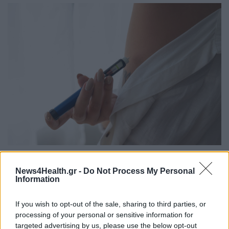
PHARMA NEWS
27/05/2026 - 21:43
News4Health.gr -
Do Not Process My Personal
Νέα μελέτη συνδέει την υψηλότερη δόση
Information
σεμαγλουτίδης με απώλεια βάρους έως και 27,7%
If you wish to opt-out of the sale, sharing to third parties, or
processing of your personal or sensitive information for
targeted advertising by us, please use the below opt-out