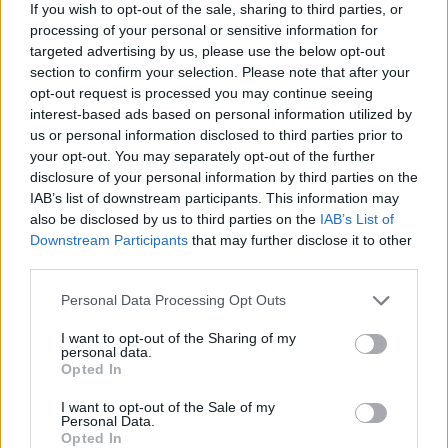
If you wish to opt-out of the sale, sharing to third parties, or
processing of your personal or sensitive information for
ΕΠΙΘΕΤΙΚΟΣ ΚΑΡΚΙΝΟΣ
targeted advertising by us, please use the below opt-out
section to confirm your selection. Please note that after your
opt-out request is processed you may continue seeing
interest-based ads based on personal information utilized by
us or personal information disclosed to third parties prior to
your opt-out. You may separately opt-out of the further
disclosure of your personal information by third parties on the
IAB’s list of downstream participants. This information may
ΠΕΡΙΣΣΟΤΕΡΑ ΣΤΗΝ ΙΔΙΑ ΚΑΤΗΓΟΡΙΑ
also be disclosed by us to third parties on the
IAB’s List of
Downstream Participants
that may further disclose it to other
third parties.
Έμπολα: Δέκα ερωταπαντήσεις για
την επιδημία που κηρύχθηκε
Personal Data Processing Opt Outs
παγκόσμια υγειονομική έκτακτη
I want to opt-out of the Sharing of my
ανάγκη
personal data.
19 Μαϊος 2026
Opted In
I want to opt-out of the Sale of my
Personal Data.
Έμπολα: Δεισιδαιμονία, εμφύλιος,
Opted In