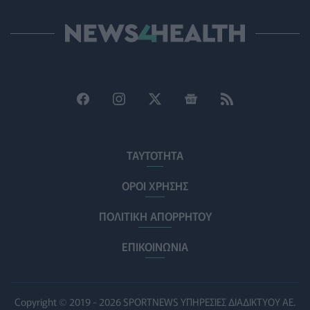
Τα κουνούπια τελικά έχουν πράγματι προτιμήσεις
στους ανθρώπους - Τι έδειξε έρευνα
ΥΓΕΊΑ
06/08/2026 - 15:00
Θεσσαλονίκη: Νέοι ψεκασμοί κατά των κουνουπιών
σε 120.000 στρέμματα ορυζώνων στις 10, 11 και 12
Αυγούστου
ΠΟΛΙΤΙΚΉ ΥΓΕΊΑΣ
06/08/2026 - 14:41
ΕΔΟΕΑΠ: Συστάσεις για τις επερχόμενες ζέστες -
ΤΑΥΤΟΤΗΤΑ
Πότε πρέπει να απευθυνθούμε στον γιατρό μας
ΥΓΕΊΑ
06/08/2026 - 14:17
ΟΡΟΙ ΧΡΗΣΗΣ
ΠΟΛΙΤΙΚΗ ΑΠΟΡΡΗΤΟΥ
Skin dysmorphia: Όταν η εμμονή με το «τέλειο» δέρμα
αποτελεί πρόβλημα ψυχικής υγείας
ΕΠΙΚΟΙΝΩΝΙΑ
ΨΥΧΙΚΉ ΥΓΕΊΑ
06/08/2026 - 14:00
Ευρεία σύσκεψη στον ΕΟΦ για την ομαλή λειτουργία
της εφοδιαστικής αλυσίδας φαρμάκων
Copyright © 2019 - 2026 SPORTNEWS ΥΠΗΡΕΣΙΕΣ ΔΙΑΔΙΚΤΥΟΥ ΑΕ.