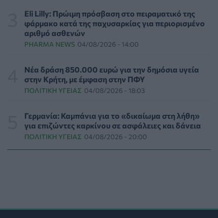
ΠΟΛΙΤΙΚΉ ΥΓΕΊΑΣ
06/08/2026 - 16:34
Eli Lilly: Πρώιμη πρόσβαση στο πειραματικό της
φάρμακο κατά της παχυσαρκίας για περιορισμένο
Έκτακτα μέτρα και στην Καστοριά κατά της διασποράς
αριθμό ασθενών
της ευλογιάς των προβάτων
PHARMA NEWS
04/08/2026 - 14:00
ΕΠΙΚΑΙΡΌΤΗΤΑ
06/08/2026 - 16:16
Νέα δράση 850.000 ευρώ για την δημόσια υγεία
Τα τρία SOS στη μέση ηλικία που εξασφαλίζουν 13
στην Κρήτη, με έμφαση στην ΠΦΥ
επιπλέον χρόνια χωρίς άνοια
ΠΟΛΙΤΙΚΉ ΥΓΕΊΑΣ
04/08/2026 - 18:03
ΥΓΕΊΑ
06/08/2026 - 16:00
Γερμανία: Καμπάνια για το «δικαίωμα στη λήθη»
Εθελοντές του ΕΕΣ διέσωσαν δεκάδες οικόσιτα και
για επιζώντες καρκίνου σε ασφάλειες και δάνεια
άγρια ζώα από τις φωτιές στη Δυτική Αττική
ΠΟΛΙΤΙΚΉ ΥΓΕΊΑΣ
04/08/2026 - 20:00
PET
06/08/2026 - 15:42
Βίντεο από την καμπάνια Raise Her Voice για την
έγκαιρη αναγνώριση της έμφυλης βίας με έμφαση στις
γυναίκες με αναπηρία
ΨΥΧΙΚΉ ΥΓΕΊΑ
06/08/2026 - 15:21