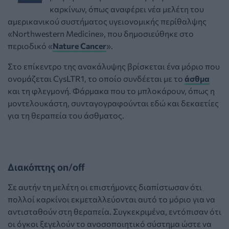
καρκίνων, όπως αναφέρει νέα μελέτη του
αμερικανικού συστήματος υγειονομικής περίθαλψης
«Northwestern Medicine», που δημοσιεύθηκε στο
περιοδικό «
Nature Cancer
».
Στο επίκεντρο της ανακάλυψης βρίσκεται ένα μόριο που
ονομάζεται CysLTR1, το οποίο συνδέεται με το
άσθμα
και τη φλεγμονή. Φάρμακα που το μπλοκάρουν, όπως η
μοντελουκάστη, συνταγογραφούνται εδώ και δεκαετίες
για τη θεραπεία του άσθματος.
Διακόπτης on/off
Σε αυτήν τη μελέτη οι επιστήμονες διαπίστωσαν ότι
πολλοί καρκίνοι εκμεταλλεύονται αυτό το μόριο για να
αντισταθούν στη θεραπεία. Συγκεκριμένα, εντόπισαν ότι
οι όγκοι ξεγελούν το ανοσοποιητικό σύστημα ώστε να