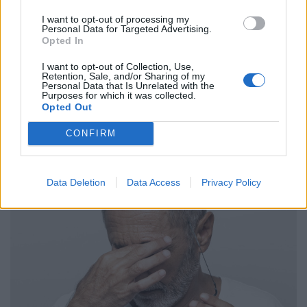
έλλειψη πόρων - Τα συστατικά της
I want to opt-out of processing my
"τέλειας υγειονομικής καταιγίδας"
Personal Data for Targeted Advertising.
20 Μαϊος 2026
Opted In
I want to opt-out of Collection, Use,
Retention, Sale, and/or Sharing of my
Personal Data that Is Unrelated with the
Purposes for which it was collected.
ΣΧΕΤΙΚΑ ΑΡΘΡΑ
Opted Out
CONFIRM
Data Deletion
Data Access
Privacy Policy