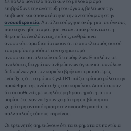
Σε πολλά μοντέλα ποντικών το μπλοκάρισμα
επιβράδυνε την ανάπτυξη του όγκου, βελτίωσε την
επιβίωση και αποκατέστησε την ανταπόκριση στην
ανοσοθεραπεία
. Αυτό λειτούργησε ακόμη και σε όγκους
που είχαν ήδη σταματήσει να ανταποκρίνονται στη
θεραπεία. Αναλύοντας, επίσης, ανθρώπινα
ανοσοκύτταρα διαπίστωσαν ότι ο αποκλεισμός αυτού
του μορίου εμπόδισε τον σχηματισμό
ανοσοκατασταλτικών ουδετερόφιλων. Επιπλέον, σε
αναλύσεις δειγμάτων ανθρώπινων όγκων και συνόλων
δεδομένων για τον καρκίνο βρήκαν περισσότερες
ενδείξεις ότι το μόριο CysLTR1 παίζει κρίσιμο ρόλο στην
προώθηση της ανάπτυξης του καρκίνου. Διαπίστωσαν
ότι οι ασθενείς με υψηλότερη δραστηριότητα του
μορίου έτειναν να έχουν χειρότερη επιβίωση και
χειρότερη ανταπόκριση στην ανοσοθεραπεία, σε
πολλαπλούς τύπους καρκίνου.
Οι ερευνητές σημειώνουν ότι τα ευρήματα σε ποντίκια