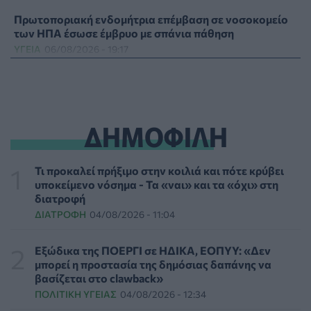
Πρωτοποριακή ενδομήτρια επέμβαση σε νοσοκομείο
των ΗΠΑ έσωσε έμβρυο με σπάνια πάθηση
ΥΓΕΊΑ
06/08/2026 - 19:17
ΗΠΑ: Επιτροπή της Γερουσίας προτείνει άσκηση
διώξεων σε βάρος του Άντονι Φάουτσι
ΕΠΙΚΑΙΡΌΤΗΤΑ
06/08/2026 - 18:38
ΔΗΜΟΦΙΛΗ
Διαβητική αμφιβληστροειδοπάθεια: «Σιωπηλός»
κίνδυνος για την όραση των ασθενών
Τι προκαλεί πρήξιμο στην κοιλιά και πότε κρύβει
HEALTH TALK
06/08/2026 - 17:34
υποκείμενο νόσημα - Τα «ναι» και τα «όχι» στη
διατροφή
ΔΙΑΤΡΟΦΉ
04/08/2026 - 11:04
Γιατί οι γιατροί διστάζουν να γράψουν ορμονική
θεραπεία για την εμμηνόπαυση
ΥΓΕΊΑ
06/08/2026 - 17:01
Εξώδικα της ΠΟΕΡΓΙ σε ΗΔΙΚΑ, ΕΟΠΥΥ: «Δεν
μπορεί η προστασία της δημόσιας δαπάνης να
βασίζεται στο clawback»
Γιαννάκος: Πρωτοφανής πίεση στο Νοσοκομείο
ΠΟΛΙΤΙΚΉ ΥΓΕΊΑΣ
04/08/2026 - 12:34
Ζακύνθου - Καταγγέλθηκαν οκτώ βιασμοί γυναικών