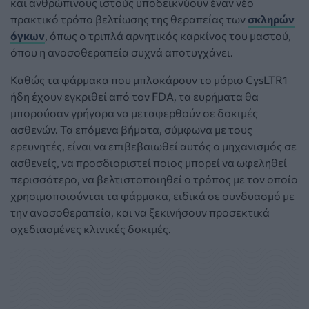
και ανθρώπινους ιστούς υποδεικνύουν έναν νέο
πρακτικό τρόπο βελτίωσης της θεραπείας των
σκληρών
όγκων
, όπως ο τριπλά αρνητικός καρκίνος του μαστού,
όπου η ανοσοθεραπεία συχνά αποτυγχάνει.
Καθώς τα φάρμακα που μπλοκάρουν το μόριο CysLTR1
ήδη έχουν εγκριθεί από τον FDA, τα ευρήματα θα
μπορούσαν γρήγορα να μεταφερθούν σε δοκιμές
ασθενών. Τα επόμενα βήματα, σύμφωνα με τους
ερευνητές, είναι να επιβεβαιωθεί αυτός ο μηχανισμός σε
ασθενείς, να προσδιοριστεί ποιος μπορεί να ωφεληθεί
περισσότερο, να βελτιστοποιηθεί ο τρόπος με τον οποίο
χρησιμοποιούνται τα φάρμακα, ειδικά σε συνδυασμό με
την ανοσοθεραπεία, και να ξεκινήσουν προσεκτικά
σχεδιασμένες κλινικές δοκιμές.