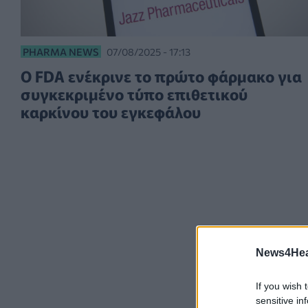
PHARMA NEWS
07/08/2025 - 17:13
Ο FDA ενέκρινε το πρώτο φάρμακο για
συγκεκριμένο τύπο επιθετικού
καρκίνου του εγκεφάλου
News4Heal
If you wish 
sensitive in