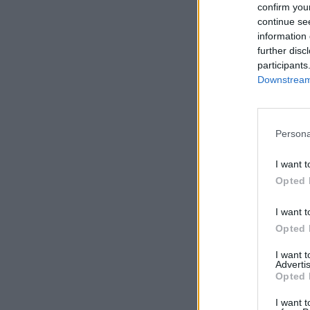
confirm you
continue se
information 
further disc
participants
Downstream 
Persona
I want t
Opted 
I want t
Opted 
I want 
Advertis
Opted 
I want t