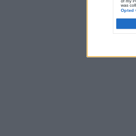
of my P
was col
Opted 