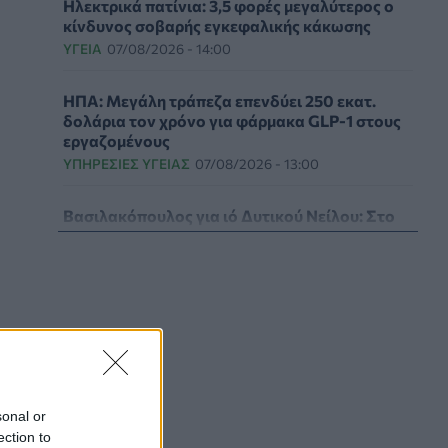
Ηλεκτρικά πατίνια: 3,5 φορές μεγαλύτερος ο
κίνδυνος σοβαρής εγκεφαλικής κάκωσης
ΥΓΕΊΑ
07/08/2026 - 14:00
ΗΠΑ: Μεγάλη τράπεζα επενδύει 250 εκατ.
δολάρια τον χρόνο για φάρμακα GLP-1 στους
εργαζομένους
ΥΠΗΡΕΣΊΕΣ ΥΓΕΊΑΣ
07/08/2026 - 13:00
Βασιλακόπουλος για ιό Δυτικού Νείλου: Στο
«κόκκινο» η Αττική – Τι πρέπει να προσέχουν
οι παραθεριστές
ΥΓΕΊΑ
07/08/2026 - 11:57
Γλοιοβλάστωμα: Νέο «παράθυρο» για πιο
αποτελεσματική χημειοθεραπεία μετά το
χειρουργείο
ΥΓΕΊΑ
07/08/2026 - 11:00
sonal or
ection to
ΛΔ Κονγκό: Πάνω από 4.000 τα