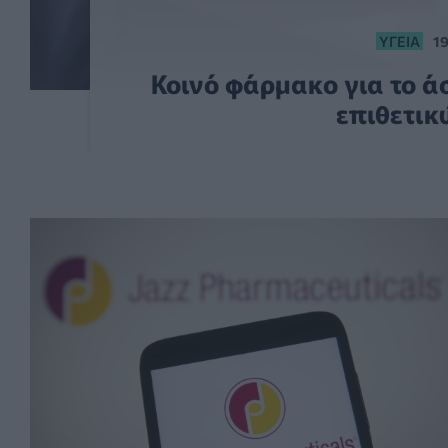
ΥΓΕΊΑ
19
Κοινό φάρμακο για το ά
επιθετι