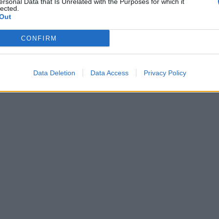
ersonal Data that Is Unrelated with the Purposes for which it
lected.
Out
CONFIRM
Data Deletion
Data Access
Privacy Policy