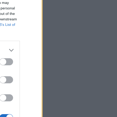
ou may
επιβεβαιωμένα κρούσματα Έμπολα
 personal
ΥΓΕΊΑ
07/08/2026 - 10:30
out of the
 downstream
Τεχνητή νοημοσύνη σχεδίασε για πρώτη φορά
B’s List of
λειτουργικούς ιούς - Oι προοπτικές και οι
κίνδυνοι
ΥΓΕΊΑ
07/08/2026 - 10:00
Αποστολή e-mail από το Υπουργείο Υγείας για
ασφαλή κολύμβηση
ΥΓΕΊΑ
07/08/2026 - 09:00
Πέντε συμβουλές για καυτό αλλά και ασφαλές
σεξ το καλοκαίρι
ΥΓΕΊΑ
06/08/2026 - 22:01
ΕΟΔΥ: Σε ύφεση κορονοϊός, γρίπη και RSV με
μόλις επτά νέες εισαγωγές για κάθε ιό
ΥΓΕΊΑ
06/08/2026 - 21:22