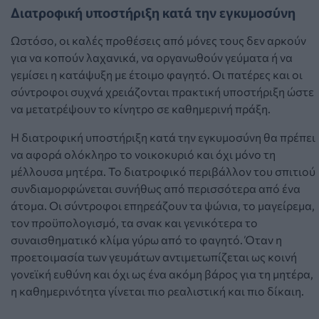
Διατροφική υποστήριξη κατά την εγκυμοσύνη
Ωστόσο, οι καλές προθέσεις από μόνες τους δεν αρκούν
για να κοπούν λαχανικά, να οργανωθούν γεύματα ή να
γεμίσει η κατάψυξη με έτοιμο φαγητό. Οι πατέρες και οι
σύντροφοι συχνά χρειάζονται πρακτική υποστήριξη ώστε
να μετατρέψουν το κίνητρο σε καθημερινή πράξη.
Η διατροφική υποστήριξη κατά την εγκυμοσύνη θα πρέπει
να αφορά ολόκληρο το νοικοκυριό και όχι μόνο τη
μέλλουσα μητέρα. Το διατροφικό περιβάλλον του σπιτιού
συνδιαμορφώνεται συνήθως από περισσότερα από ένα
άτομα. Οι σύντροφοι επηρεάζουν τα ψώνια, το μαγείρεμα,
τον προϋπολογισμό, τα σνακ και γενικότερα το
συναισθηματικό κλίμα γύρω από το φαγητό. Όταν η
προετοιμασία των γευμάτων αντιμετωπίζεται ως κοινή
γονεϊκή ευθύνη και όχι ως ένα ακόμη βάρος για τη μητέρα,
η καθημερινότητα γίνεται πιο ρεαλιστική και πιο δίκαιη.