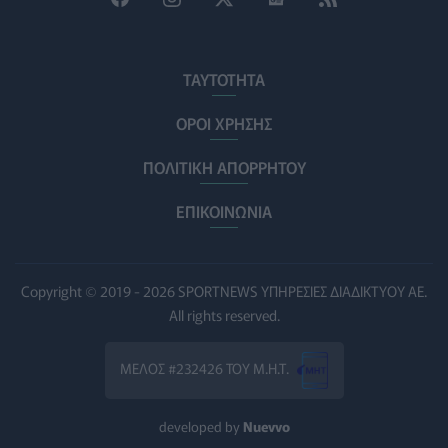
Σισμανογλείου στις πρωινές εφημερίες της Αττικής
ΠΟΛΙΤΙΚΉ ΥΓΕΊΑΣ
07/08/2026 - 14:39
ΤΑΥΤΟΤΗΤΑ
Ηλεκτρικά πατίνια: 3,5 φορές μεγαλύτερος ο κίνδυνος
σοβαρής εγκεφαλικής κάκωσης
ΟΡΟΙ ΧΡΗΣΗΣ
ΥΓΕΊΑ
07/08/2026 - 14:00
ΠΟΛΙΤΙΚΗ ΑΠΟΡΡΗΤΟΥ
ΗΠΑ: Μεγάλη τράπεζα επενδύει 250 εκατ. δολάρια τον
χρόνο για φάρμακα GLP-1 στους εργαζομένους
ΕΠΙΚΟΙΝΩΝΙΑ
ΥΠΗΡΕΣΊΕΣ ΥΓΕΊΑΣ
07/08/2026 - 13:00
Βασιλακόπουλος για ιό Δυτικού Νείλου: Στο «κόκκινο»
Copyright © 2019 - 2026 SPORTNEWS ΥΠΗΡΕΣΙΕΣ ΔΙΑΔΙΚΤΥΟΥ ΑΕ.
η Αττική – Τι πρέπει να προσέχουν οι παραθεριστές
All rights reserved.
ΥΓΕΊΑ
07/08/2026 - 11:57
ΜΕΛΟΣ #232426 ΤΟΥ Μ.Η.Τ.
Γλοιοβλάστωμα: Νέο «παράθυρο» για πιο
αποτελεσματική χημειοθεραπεία μετά το χειρουργείο
ΥΓΕΊΑ
07/08/2026 - 11:00
developed by
Nuevvo