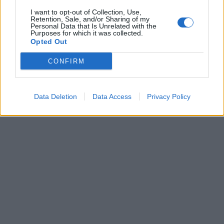
I want to opt-out of Collection, Use,
Retention, Sale, and/or Sharing of my
Personal Data that Is Unrelated with the
Purposes for which it was collected.
Opted Out
Το παιδικό δωμάτιο έχει σημασία. Ωστόσο η κουζίνα ίσως
CONFIRM
είναι ο κατ' εξοχήν χώρος όπου ξεκινούν μερικές από τις
σημαντικότερες οικογενειακές σχέσεις.
Data Deletion
Data Access
Privacy Policy
Πηγή:
THE CONVERSATION.COM