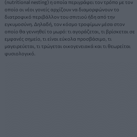
(nutritional nesting) η οποία περιγράφει τον τρόπο με τον
οποίο οι νέοι γονείς αρχίζουν να διαμορφώνουν το
διατροφικό περιβάλλον του σπιτιού ήδη από την
εγκυμοσύνη. Δηλαδή, τον κόσμο τροφίμων μέσα στον
οποίο θα γεννηθεί το μωρό: τι αγοράζεται, τι βρίσκεται σε
εμφανές σημείο, τι είναι εύκολα προσβάσιμο, τι
μαγειρεύεται, τι τρώγεται οικογενειακά και τι θεωρείται
φυσιολογικό.