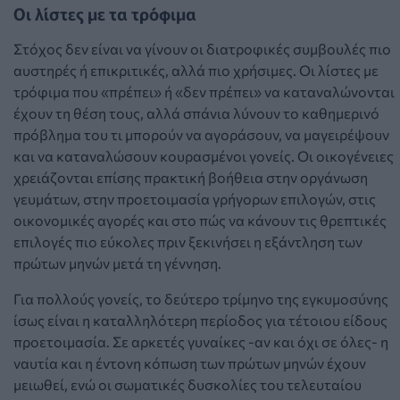
Οι λίστες με τα τρόφιμα
Στόχος δεν είναι να γίνουν οι διατροφικές συμβουλές πιο
αυστηρές ή επικριτικές, αλλά πιο χρήσιμες. Οι λίστες με
τρόφιμα που «πρέπει» ή «δεν πρέπει» να καταναλώνονται
έχουν τη θέση τους, αλλά σπάνια λύνουν το καθημερινό
πρόβλημα του τι μπορούν να αγοράσουν, να μαγειρέψουν
και να καταναλώσουν κουρασμένοι γονείς. Οι οικογένειες
χρειάζονται επίσης πρακτική βοήθεια στην οργάνωση
γευμάτων, στην προετοιμασία γρήγορων επιλογών, στις
οικονομικές αγορές και στο πώς να κάνουν τις θρεπτικές
επιλογές πιο εύκολες πριν ξεκινήσει η εξάντληση των
πρώτων μηνών μετά τη γέννηση.
Για πολλούς γονείς, το δεύτερο τρίμηνο της εγκυμοσύνης
ίσως είναι η καταλληλότερη περίοδος για τέτοιου είδους
προετοιμασία. Σε αρκετές γυναίκες -αν και όχι σε όλες- η
ναυτία και η έντονη κόπωση των πρώτων μηνών έχουν
μειωθεί, ενώ οι σωματικές δυσκολίες του τελευταίου