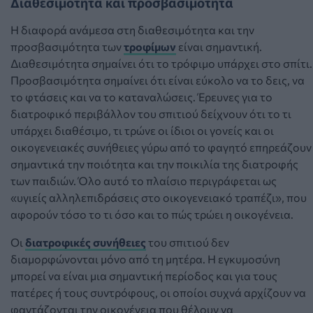
Διαθεσιμότητα και προσβασιμότητα
Η διαφορά ανάμεσα στη διαθεσιμότητα και την
προσβασιμότητα των
τροφίμων
είναι σημαντική.
Διαθεσιμότητα σημαίνει ότι το τρόφιμο υπάρχει στο σπίτι.
Προσβασιμότητα σημαίνει ότι είναι εύκολο να το δεις, να
το φτάσεις και να το καταναλώσεις. Έρευνες για το
διατροφικό περιβάλλον του σπιτιού δείχνουν ότι το τι
υπάρχει διαθέσιμο, τι τρώνε οι ίδιοι οι γονείς και οι
οικογενειακές συνήθειες γύρω από το φαγητό επηρεάζουν
σημαντικά την ποιότητα και την ποικιλία της διατροφής
των παιδιών. Όλο αυτό το πλαίσιο περιγράφεται ως
«υγιείς αλληλεπιδράσεις στο οικογενειακό τραπέζι», που
αφορούν τόσο το τι όσο και το πώς τρώει η οικογένεια.
Οι
διατροφικές συνήθειες
του σπιτιού δεν
διαμορφώνονται μόνο από τη μητέρα. Η εγκυμοσύνη
μπορεί να είναι μια σημαντική περίοδος και για τους
πατέρες ή τους συντρόφους, οι οποίοι συχνά αρχίζουν να
φαντάζονται την οικογένεια που θέλουν να