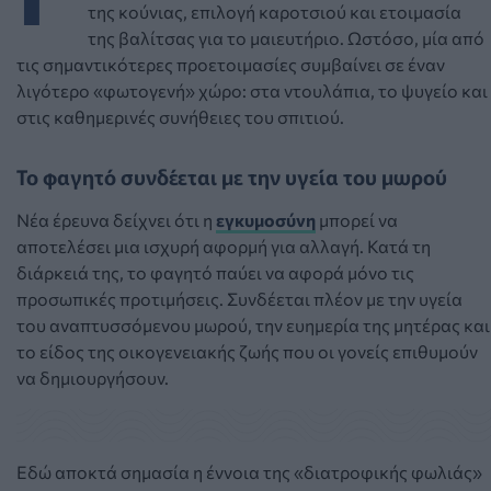
της κούνιας, επιλογή καροτσιού και ετοιμασία
της βαλίτσας για το μαιευτήριο. Ωστόσο, μία από
τις σημαντικότερες προετοιμασίες συμβαίνει σε έναν
λιγότερο «φωτογενή» χώρο: στα ντουλάπια, το ψυγείο και
στις καθημερινές συνήθειες του σπιτιού.
Το φαγητό συνδέεται με την υγεία του μωρού
Νέα έρευνα δείχνει ότι η
εγκυμοσύνη
μπορεί να
αποτελέσει μια ισχυρή αφορμή για αλλαγή. Κατά τη
διάρκειά της, το φαγητό παύει να αφορά μόνο τις
προσωπικές προτιμήσεις. Συνδέεται πλέον με την υγεία
του αναπτυσσόμενου μωρού, την ευημερία της μητέρας και
το είδος της οικογενειακής ζωής που οι γονείς επιθυμούν
να δημιουργήσουν.
Εδώ αποκτά σημασία η έννοια της «διατροφικής φωλιάς»