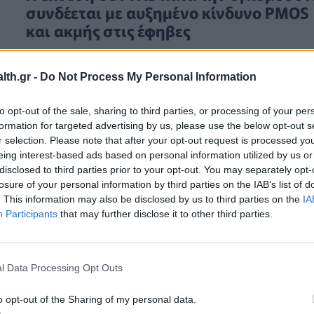
συνδέεται με αυξημένο κίνδυνο PMOS
και ακμής στις έφηβες
th.gr -
Do Not Process My Personal Information
to opt-out of the sale, sharing to third parties, or processing of your per
formation for targeted advertising by us, please use the below opt-out s
r selection. Please note that after your opt-out request is processed y
eing interest-based ads based on personal information utilized by us or
disclosed to third parties prior to your opt-out. You may separately opt-
losure of your personal information by third parties on the IAB’s list of
. This information may also be disclosed by us to third parties on the
IA
Participants
that may further disclose it to other third parties.
l Data Processing Opt Outs
o opt-out of the Sharing of my personal data.
ΥΓΕΊΑ
18/06/2026 - 17:00