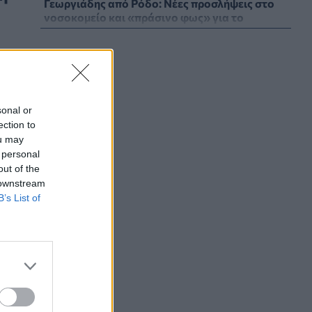
Γεωργιάδης από Ρόδο: Νέες προσλήψεις στο
νοσοκομείο και «πράσινο φως» για το
ακτινοθεραπευτικό κέντρο
ΠΟΛΙΤΙΚΉ ΥΓΕΊΑΣ
07/08/2026 - 19:12
Σε κόκκινο συναγερμό για φωτιές Κρήτη,
Βόρειο Αιγαίο και Αττική το Σάββατο 8
sonal or
Αυγούστου
ection to
ΕΠΙΚΑΙΡΌΤΗΤΑ
07/08/2026 - 18:37
ou may
 personal
Τι μπορεί να μας διδάξει η νέα ταινία του
out of the
Spider-Man για την απώλεια και το πένθος
 downstream
ΨΥΧΙΚΉ ΥΓΕΊΑ
07/08/2026 - 18:11
B’s List of
Επιπλέον πόροι 12,5 εκατ. ευρώ στις
Περιφέρειες για την ενίσχυση της
βιοασφάλειας από το ΥΠΑΑΤ
ΕΠΙΚΑΙΡΌΤΗΤΑ
07/08/2026 - 17:42
Συναγερμός στις ΗΠΑ για φονικό μύκητα που