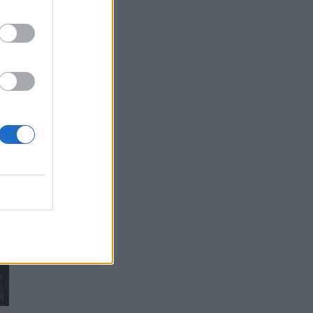
αντέχει και στα φάρμακα
ΥΓΕΊΑ
07/08/2026 - 17:17
Πέθανε στα 26 της η influencer Σίντνεϊ Τάουλ
που μοιράστηκε επί τρία χρόνια τη μάχη της με
σπάνιο καρκίνο
ΕΠΙΚΑΙΡΌΤΗΤΑ
07/08/2026 - 16:41
Απώλεια βάρους: Οι τρεις παράγοντες που
κρίνουν το αποτέλεσμα σύμφωνα με ειδικό
στην παχυσαρκία
ΔΙΑΤΡΟΦΉ
07/08/2026 - 16:16
Ο ΙΣΑ συνιστά τη λήψη σχολαστικών μέτρων
ατομικής προστασίας από τον ιό του Δυτικού
Νείλου
ΥΓΕΊΑ
07/08/2026 - 15:42
Ο Δήμος Μετεώρων επενδύει στην