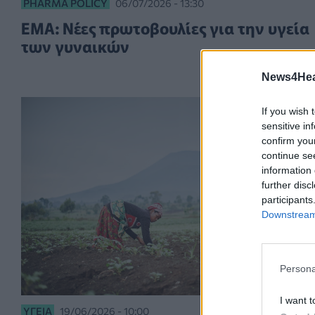
PHARMA POLICY
06/07/2026 - 13:30
EMA: Νέες πρωτοβουλίες για την υγεία
των γυναικών
News4Heal
If you wish 
sensitive in
confirm you
continue se
information 
further disc
participants
Downstream 
Persona
I want t
ΥΓΕΊΑ
19/06/2026 - 10:00