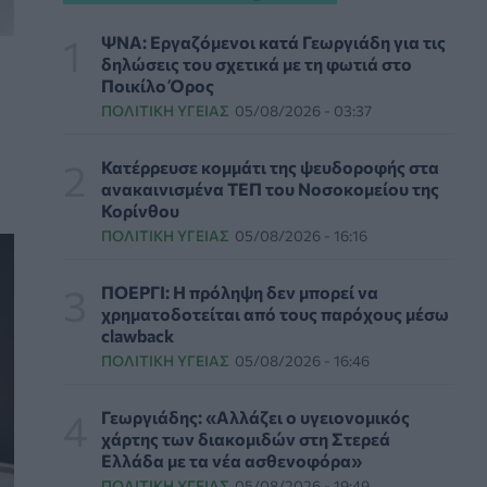
δολάρια τον χρόνο για φάρμακα GLP-1 στους
εργαζομένους
ΨΝΑ: Εργαζόμενοι κατά Γεωργιάδη για τις
ΥΠΗΡΕΣΊΕΣ ΥΓΕΊΑΣ
07/08/2026 - 13:00
δηλώσεις του σχετικά με τη φωτιά στο
Ποικίλο Όρος
Βασιλακόπουλος για ιό Δυτικού Νείλου: Στο
ΠΟΛΙΤΙΚΉ ΥΓΕΊΑΣ
05/08/2026 - 03:37
«κόκκινο» η Αττική – Τι πρέπει να προσέχουν
οι παραθεριστές
Κατέρρευσε κομμάτι της ψευδοροφής στα
ΥΓΕΊΑ
07/08/2026 - 11:57
ανακαινισμένα ΤΕΠ του Νοσοκομείου της
Κορίνθου
Γλοιοβλάστωμα: Νέο «παράθυρο» για πιο
ΠΟΛΙΤΙΚΉ ΥΓΕΊΑΣ
05/08/2026 - 16:16
αποτελεσματική χημειοθεραπεία μετά το
χειρουργείο
ΠΟΕΡΓΙ: Η πρόληψη δεν μπορεί να
ΥΓΕΊΑ
07/08/2026 - 11:00
χρηματοδοτείται από τους παρόχους μέσω
clawback
ΛΔ Κονγκό: Πάνω από 4.000 τα
ΠΟΛΙΤΙΚΉ ΥΓΕΊΑΣ
05/08/2026 - 16:46
επιβεβαιωμένα κρούσματα Έμπολα
ΥΓΕΊΑ
07/08/2026 - 10:30
Γεωργιάδης: «Αλλάζει ο υγειονομικός
χάρτης των διακομιδών στη Στερεά
Τεχνητή νοημοσύνη σχεδίασε για πρώτη φορά
Ελλάδα με τα νέα ασθενοφόρα»
λειτουργικούς ιούς - Oι προοπτικές και οι
ΠΟΛΙΤΙΚΉ ΥΓΕΊΑΣ
05/08/2026 - 19:49