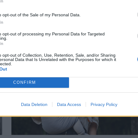
In
Η καθημερινή έκθεση της εγκύου σε
ν
o opt-out of the Sale of my Personal Data.
χημικές ουσίες συνδέεται με πρόωρα
In
και ελλιποβαρή μωρά
to opt-out of processing my Personal Data for Targeted
ing.
In
o opt-out of Collection, Use, Retention, Sale, and/or Sharing
ersonal Data that Is Unrelated with the Purposes for which it
lected.
Out
CONFIRM
Data Deletion
Data Access
Privacy Policy