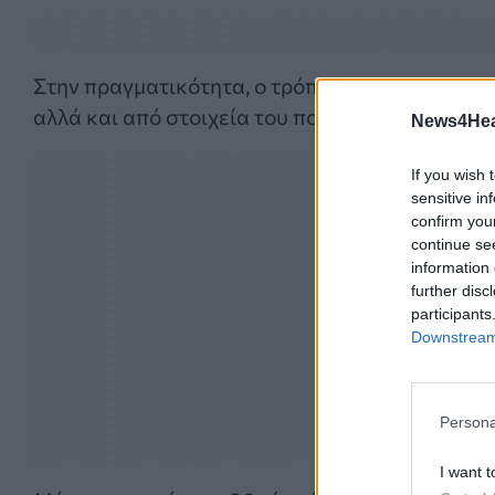
Στην πραγματικότητα, ο τρόπος με τον οποίο κ
αλλά και από στοιχεία του πολιτισμού μας.
News4Heal
If you wish 
sensitive in
confirm you
continue se
information 
further disc
participants
Downstream 
Persona
I want t