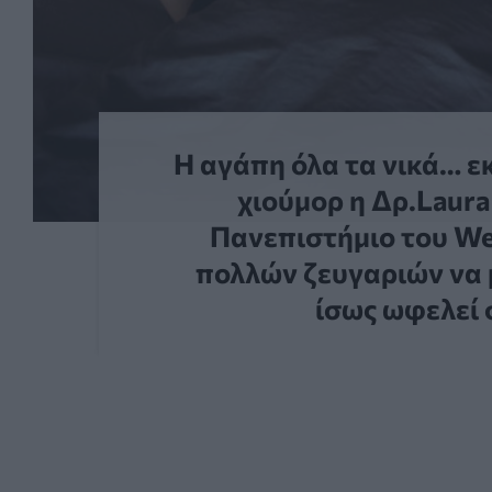
Η αγάπη όλα τα νικά… εκ
χιούμορ η Δρ.Laur
Πανεπιστήμιο του We
πολλών ζευγαριών να μ
ίσως ωφελεί 