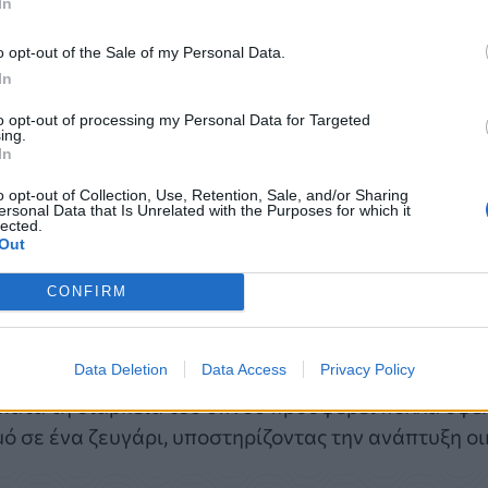
στον ίδιο χώρο μαζί με τον σύντροφο, τα παιδιά, μ
In
θισμένος. Ωστόσο, η ανακάλυψη των μικροβίων και
o opt-out of the Sale of my Personal Data.
χίες που αφορούσαν στην δυνατότητα ευκολότερης
In
to opt-out of processing my Personal Data for Targeted
ing.
 της οικογένειας άρχισε να θεωρείται πιθανός κίν
In
γάρια, αυτή του να κοιμούνται σε ξεχωριστά
κρεβάτ
o opt-out of Collection, Use, Retention, Sale, and/or Sharing
ersonal Data that Is Unrelated with the Purposes for which it
lected.
Out
τάσης, με διασημότητες να ανακοινώνουν χαριτωμέ
μες κοινωνικής δικτύωσης - αλλά έχουν δίκιο;
CONFIRM
Data Deletion
Data Access
Privacy Policy
 κατά τη διάρκεια του ύπνου προσφέρει πολλά οφέλ
μό σε ένα ζευγάρι, υποστηρίζοντας την ανάπτυξη οι