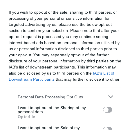
If you wish to opt-out of the sale, sharing to third parties, or
processing of your personal or sensitive information for
targeted advertising by us, please use the below opt-out
section to confirm your selection. Please note that after your
opt-out request is processed you may continue seeing
interest-based ads based on personal information utilized by
us or personal information disclosed to third parties prior to
your opt-out. You may separately opt-out of the further
disclosure of your personal information by third parties on the
IAB’s list of downstream participants. This information may
also be disclosed by us to third parties on the
IAB’s List of
Downstream Participants
that may further disclose it to other
third parties.
PHARMA NEWS
24/10/2023 - 13:21
Personal Data Processing Opt Outs
Ανατρεπτική ταινία από τη Novo Nordisk Hellas
και τη ΣΠΕΑ για την αιμορροφιλία
I want to opt-out of the Sharing of my
personal data.
Opted In
I want to opt-out of the Sale of my