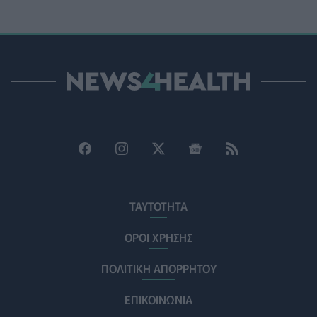
ΠΟΛΙΤΙΚΉ ΥΓΕΊΑΣ
07/08/2026 - 15:24
Και οι μαϊμούδες έχουν κατοικίδια! Οι επιστήμονες
ρίχνουν φως στις "φιλίες" μεταξύ διαφορετικών ειδών
PET
07/08/2026 - 15:02
Η ΕΙΝΑΠ καταγγέλλει την αιφνιδιαστική ένταξη του
Σισμανογλείου στις πρωινές εφημερίες της Αττικής
ΠΟΛΙΤΙΚΉ ΥΓΕΊΑΣ
07/08/2026 - 14:39
Ηλεκτρικά πατίνια: 3,5 φορές μεγαλύτερος ο κίνδυνος
σοβαρής εγκεφαλικής κάκωσης
ΤΑΥΤΟΤΗΤΑ
ΥΓΕΊΑ
07/08/2026 - 14:00
ΟΡΟΙ ΧΡΗΣΗΣ
ΗΠΑ: Μεγάλη τράπεζα επενδύει 250 εκατ. δολάρια
ΠΟΛΙΤΙΚΗ ΑΠΟΡΡΗΤΟΥ
τον χρόνο για φάρμακα GLP-1 στους εργαζομένους
ΥΠΗΡΕΣΊΕΣ ΥΓΕΊΑΣ
07/08/2026 - 13:00
ΕΠΙΚΟΙΝΩΝΙΑ