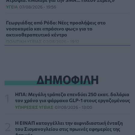
ΥΓΕΊΑ
07/08/2026 - 19:56
Γεωργιάδης από Ρόδο: Νέες προσλήψεις στο
νοσοκομείο και «πράσινο φως» για το
ακτινοθεραπευτικό κέντρο
ΠΟΛΙΤΙΚΉ ΥΓΕΊΑΣ
07/08/2026 - 19:12
Σε κόκκινο συναγερμό για φωτιές Κρήτη, Βόρειο
Αιγαίο και Αττική το Σάββατο 8 Αυγούστου
ΕΠΙΚΑΙΡΌΤΗΤΑ
07/08/2026 - 18:37
ΔΗΜΟΦΙΛΗ
Τι μπορεί να μας διδάξει η νέα ταινία του Spider-Man
για την απώλεια και το πένθος
ΗΠΑ: Μεγάλη τράπεζα επενδύει 250 εκατ. δολάρια
ΨΥΧΙΚΉ ΥΓΕΊΑ
07/08/2026 - 18:11
τον χρόνο για φάρμακα GLP-1 στους εργαζομένους
ΥΠΗΡΕΣΊΕΣ ΥΓΕΊΑΣ
07/08/2026 - 13:00
Επιπλέον πόροι 12,5 εκατ. ευρώ στις Περιφέρειες για
την ενίσχυση της βιοασφάλειας από το ΥΠΑΑΤ
Η ΕΙΝΑΠ καταγγέλλει την αιφνιδιαστική ένταξη
ΕΠΙΚΑΙΡΌΤΗΤΑ
07/08/2026 - 17:42
του Σισμανογλείου στις πρωινές εφημερίες της
Αττικής