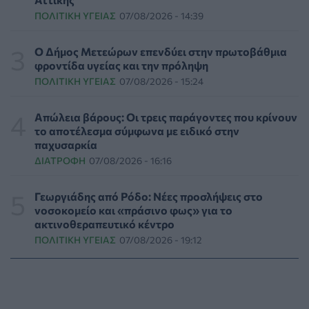
ΠΟΛΙΤΙΚΉ ΥΓΕΊΑΣ
07/08/2026 - 14:39
Συναγερμός στις ΗΠΑ για φονικό μύκητα που αντέχει
και στα φάρμακα
ΥΓΕΊΑ
07/08/2026 - 17:17
Ο Δήμος Μετεώρων επενδύει στην πρωτοβάθμια
φροντίδα υγείας και την πρόληψη
ΠΟΛΙΤΙΚΉ ΥΓΕΊΑΣ
07/08/2026 - 15:24
Πέθανε στα 26 της η influencer Σίντνεϊ Τάουλ που
μοιράστηκε επί τρία χρόνια τη μάχη της με σπάνιο
καρκίνο
Απώλεια βάρους: Οι τρεις παράγοντες που κρίνουν
ΕΠΙΚΑΙΡΌΤΗΤΑ
07/08/2026 - 16:41
το αποτέλεσμα σύμφωνα με ειδικό στην
παχυσαρκία
ΔΙΑΤΡΟΦΉ
07/08/2026 - 16:16
Απώλεια βάρους: Οι τρεις παράγοντες που κρίνουν το
αποτέλεσμα σύμφωνα με ειδικό στην παχυσαρκία
ΔΙΑΤΡΟΦΉ
07/08/2026 - 16:16
Γεωργιάδης από Ρόδο: Νέες προσλήψεις στο
νοσοκομείο και «πράσινο φως» για το
ακτινοθεραπευτικό κέντρο
Ο ΙΣΑ συνιστά τη λήψη σχολαστικών μέτρων ατομικής
ΠΟΛΙΤΙΚΉ ΥΓΕΊΑΣ
07/08/2026 - 19:12
προστασίας από τον ιό του Δυτικού Νείλου
ΥΓΕΊΑ
07/08/2026 - 15:42
Ο Δήμος Μετεώρων επενδύει στην πρωτοβάθμια
φροντίδα υγείας και την πρόληψη