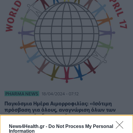
PHARMA NEWS
18/04/2024 - 07:12
Παγκόσμια Ημέρα Αιμορροφιλίας: «Ισότιμη
πρόσβαση για όλους, αναγνώριση όλων των
αιμορραγικών διαταραχών»
News4Health.gr -
Do Not Process My Personal
Information