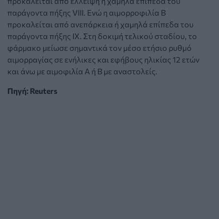
προκαλείται από έλλειψη ή χαμηλά επίπεδα του
παράγοντα πήξης VIII. Ενώ η αιμορροφιλία Β
προκαλείται από ανεπάρκεια ή χαμηλά επίπεδα του
παράγοντα πήξης IX. Στη δοκιμή τελικού σταδίου, το
φάρμακο μείωσε σημαντικά τον μέσο ετήσιο ρυθμό
αιμορραγίας σε ενήλικες και εφήβους ηλικίας 12 ετών
και άνω με αιμοφιλία Α ή Β με αναστολείς.
Πηγή: Reuters