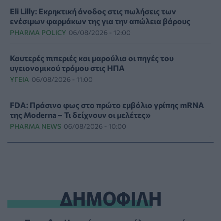
Eli Lilly: Εκρηκτική άνοδος στις πωλήσεις των
ενέσιμων φαρμάκων της για την απώλεια βάρους
PHARMA POLICY
06/08/2026 - 12:00
Καυτερές πιπεριές και μαρούλια οι πηγές του
υγειονομικού τρόμου στις ΗΠΑ
ΥΓΕΊΑ
06/08/2026 - 11:00
FDA: Πράσινο φως στο πρώτο εμβόλιο γρίπης mRNA
της Moderna – Τι δείχνουν οι μελέτες»
PHARMA NEWS
06/08/2026 - 10:00
Ιός Δυτικού Νείλου: 23 νέα κρούσματα μέσα σε μία
εβδομάδα, έξι θάνατοι
ΕΠΙΚΑΙΡΌΤΗΤΑ
06/08/2026 - 09:00
ΔΗΜΟΦΙΛΗ
Μεγαλώνει πραγματικά η μυωπία μετά την
ενηλικίωση; - Τι δείχνουν νέες μελέτες
HEALTH TALK
06/08/2026 - 08:19