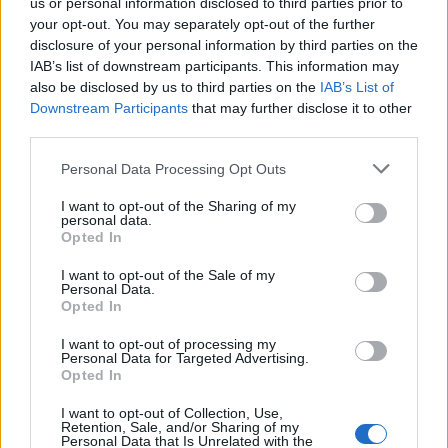
ΣΧΕΤΙΚΑ ΑΡΘΡΑ
us or personal information disclosed to third parties prior to
your opt-out. You may separately opt-out of the further
disclosure of your personal information by third parties on the
IAB’s list of downstream participants. This information may
also be disclosed by us to third parties on the
IAB’s List of
Downstream Participants
that may further disclose it to other
third parties.
Personal Data Processing Opt Outs
I want to opt-out of the Sharing of my
personal data.
Opted In
I want to opt-out of the Sale of my
Personal Data.
Opted In
PHARMA NEWS
06/08/2026 - 10:00
I want to opt-out of processing my
Personal Data for Targeted Advertising.
FDA: Πράσινο φως στο πρώτο εμβόλιο γρίπης mRNA
Opted In
της Moderna – Τι δείχνουν οι μελέτες»
I want to opt-out of Collection, Use,
Retention, Sale, and/or Sharing of my
Personal Data that Is Unrelated with the