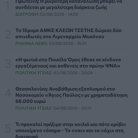
Πρωτεΐνη: Η μικρότερη κατανάλωση μπορεί να
συνδέεται με μεγαλύτερη διάρκεια ζωής
ΔΙΑΤΡΟΦΉ
03/08/2026 - 14:00
Στον σταθμό φιλοξενίας πυρόπληκτων ζώων στα
Μέγαρα ο Νίκος Ανδρουλάκης
ΕΠΙΚΑΙΡΌΤΗΤΑ
06/08/2026 - 03:46
Tο Ίδρυμα ΑΜΚΕ ΚΛΕΩΝ ΤΣΕΤΗΣ δώρισε δύο
απινιδωτές στο Λιμεναρχείο Μυκόνου
PHARMA NEWS
03/08/2026 - 15:31
Το Πανεπιστήμιο Keele υπέβαλε φάκελο προπτυχιακού
προγράμματος Ιατρικής
ΕΠΙΚΑΙΡΌΤΗΤΑ
06/08/2026 - 00:04
«Η φωτιά στο Ποικίλο Όρος έθεσε σε κίνδυνο
εργαζόμενους και ασθενείς στο πρώην ΨΝΑ»
ΠΟΛΙΤΙΚΉ ΥΓΕΊΑΣ
03/08/2026 - 20:04
Binge-Watching και φαγητό: Τα επιστημονικά
δεδομένα αποκαλύπτουν πολλά για την ψυχική υγεία
ΨΥΧΙΚΉ ΥΓΕΊΑ
05/08/2026 - 23:17
Θεσσαλονίκη: Αναβάθμιση εξοπλισμού στο
Νοσοκομείο «Άγιος Παύλος» με χρηματοδότηση
68.000 ευρώ
Γεωργιάδης: «Δεν έπεσε η ψευδοροφή στα ΤΕΠ του
ΠΟΛΙΤΙΚΉ ΥΓΕΊΑΣ
04/08/2026 - 00:11
Νοσοκομείου Κορίνθου, την ξήλωσαν»
ΠΟΛΙΤΙΚΉ ΥΓΕΊΑΣ
05/08/2026 - 21:53
Τι προκαλεί πρήξιμο στην κοιλιά και πότε κρύβει
υποκείμενο νόσημα - Τα «ναι» και τα «όχι» στη
Ιαπωνικό θαύμα κατά της περιοδοντίτιδας:
διατροφή