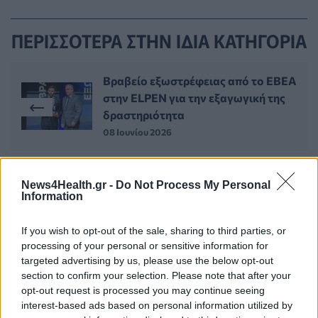
ΠΕΡΙΣΣΟΤΕΡΑ ΣΤΗΝ ΙΔΙΑ ΚΑΤΗΓΟΡΙΑ
Βραβείο εξωστρέφειας από το ΕΒΕΑ
στην ELPEN για την εξαγωγική της
δραστηριότητα
08 Ιουνίου 2026
Θετική γνωμοδότηση από τον ΕΜΑ
News4Health.gr -
Do Not Process My Personal
Information
σε νέο φάρμακο για τον
μεταστατικό καρκίνο του παχέος
εντέρου
If you wish to opt-out of the sale, sharing to third parties, or
processing of your personal or sensitive information for
09 Ιουνίου 2026
targeted advertising by us, please use the below opt-out
section to confirm your selection. Please note that after your
opt-out request is processed you may continue seeing
interest-based ads based on personal information utilized by