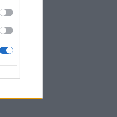
νεκρούς στο Τσαντ
ΕΠΙΚΑΙΡΌΤΗΤΑ
06/08/2026 - 20:22
Πρωτοποριακή ενδομήτρια επέμβαση σε
νοσοκομείο των ΗΠΑ έσωσε έμβρυο με σπάνια
πάθηση
ΥΓΕΊΑ
06/08/2026 - 19:17
ΗΠΑ: Επιτροπή της Γερουσίας προτείνει
άσκηση διώξεων σε βάρος του Άντονι
Φάουτσι
ΕΠΙΚΑΙΡΌΤΗΤΑ
06/08/2026 - 18:38
Διαβητική αμφιβληστροειδοπάθεια:
«Σιωπηλός» κίνδυνος για την όραση των
ασθενών
HEALTH TALK
06/08/2026 - 17:34
Γιατί οι γιατροί διστάζουν να γράψουν