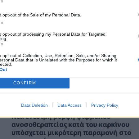
In
o opt-out of the Sale of my Personal Data.
In
to opt-out of processing my Personal Data for Targeted
ing.
In
o opt-out of Collection, Use, Retention, Sale, and/or Sharing
ersonal Data that Is Unrelated with the Purposes for which it
lected.
Out
CONFIRM
PHARMA NEWS
04/05/2026 - 12:30
Data Deletion
Data Access
Privacy Policy
Νέα ενέσιμη μορφή φαρμάκου
ανοσοθεραπείας κατά του καρκίνου
υπόσχεται μικρότερη παραμονή στο