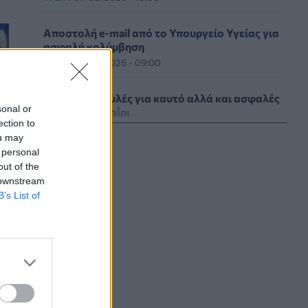
Αποστολή e-mail από το Υπουργείο Υγείας για
ασφαλή κολύμβηση
ΥΓΕΊΑ
07/08/2026 - 09:00
Πέντε συμβουλές για καυτό αλλά και ασφαλές
sonal or
σεξ το καλοκαίρι
ection to
ΥΓΕΊΑ
06/08/2026 - 22:01
ou may
 personal
ΕΟΔΥ: Σε ύφεση κορονοϊός, γρίπη και RSV με
out of the
μόλις επτά νέες εισαγωγές για κάθε ιό
 downstream
ΥΓΕΊΑ
06/08/2026 - 21:22
B’s List of
Πανευρωπαϊκή έρευνα: Το 64% των Ελλήνων
εργαζόμενων θα άλλαζε δουλειά για χάρη του
κατοικιδίου του
PET
06/08/2026 - 20:49
Επιδημία χολέρας με 239 κρούσματα και 13