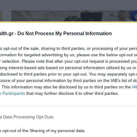
th.gr -
Do Not Process My Personal Information
to opt-out of the sale, sharing to third parties, or processing of your per
formation for targeted advertising by us, please use the below opt-out s
r selection. Please note that after your opt-out request is processed y
eing interest-based ads based on personal information utilized by us or
disclosed to third parties prior to your opt-out. You may separately opt-
losure of your personal information by third parties on the IAB’s list of
. This information may also be disclosed by us to third parties on the
IA
Participants
that may further disclose it to other third parties.
ΠΟΛΙΤΙΚΉ ΥΓΕΊΑΣ
12/06/2026 - 13:48
Αγαπηδάκη: Το «ΠΡΟΛΑΜΒΑΝΩ»
l Data Processing Opt Outs
συνεχίζεται έως το 2030 – Νέα φάση
από την 1η Σεπτεμβρίου 2026
o opt-out of the Sharing of my personal data.