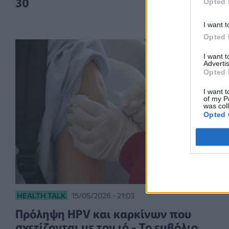
30
Opted 
I want t
Opted 
I want 
Advertis
Opted 
I want t
of my P
was col
Opted 
HEALTH TALK
15/05/2026 - 21:03
Πρόληψη HPV και καρκίνων που
σχετίζονται με τον ιό - Το εμβόλιο