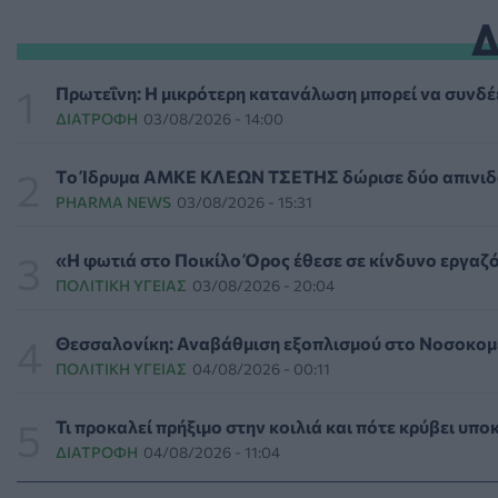
ΕΠΙΚΑΙΡΌΤΗΤΑ
06/08/2026 - 03:46
Το Πανεπιστήμιο Keele υπέβαλε φάκελο προπτυχιακού π
Πρωτεΐνη: Η μικρότερη κατανάλωση μπορεί να συνδέε
ΕΠΙΚΑΙΡΌΤΗΤΑ
06/08/2026 - 00:04
ΔΙΑΤΡΟΦΉ
03/08/2026 - 14:00
Binge-Watching και φαγητό: Τα επιστημονικά δεδομένα 
Tο Ίδρυμα ΑΜΚΕ ΚΛΕΩΝ ΤΣΕΤΗΣ δώρισε δύο απινιδ
ΨΥΧΙΚΉ ΥΓΕΊΑ
05/08/2026 - 23:17
PHARMA NEWS
03/08/2026 - 15:31
Γεωργιάδης: «Δεν έπεσε η ψευδοροφή στα ΤΕΠ του Νοσο
«Η φωτιά στο Ποικίλο Όρος έθεσε σε κίνδυνο εργαζ
ΠΟΛΙΤΙΚΉ ΥΓΕΊΑΣ
05/08/2026 - 21:53
ΠΟΛΙΤΙΚΉ ΥΓΕΊΑΣ
03/08/2026 - 20:04
Ιαπωνικό θαύμα κατά της περιοδοντίτιδας: Καινοτόμος θ
Θεσσαλονίκη: Αναβάθμιση εξοπλισμού στο Νοσοκομ
ΥΓΕΊΑ
05/08/2026 - 21:17
ΠΟΛΙΤΙΚΉ ΥΓΕΊΑΣ
04/08/2026 - 00:11
Τύποι, συμπτώματα και αντιμετώπιση της φωτοευαισθησί
Τι προκαλεί πρήξιμο στην κοιλιά και πότε κρύβει υπο
ΥΓΕΊΑ
05/08/2026 - 20:42
ΔΙΑΤΡΟΦΉ
04/08/2026 - 11:04
WWF Ελλάς: Περισσότερα από 180.000 στρέμματα δάσους