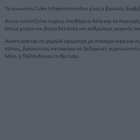
Το κουνούπι Culex tritaeniorhynchus είναι ο βασικός διαβ
Αν και εντοπίζεται κυρίως στη Βόρεια Ασία και σε περιοχέ
(όπως χοίροι και βοοειδή) αλλά και ανθρώπων, γεγονός που
Αναπτύσσεται σε χαμηλό υψόμετρο με στάσιμα νερά και πυ
πόλεις, βρίσκοντας καταφύγιο σε δεξαμενές νερού κοντά σ
Ινδία, η Ταϊλάνδη και το Βιετνάμ.