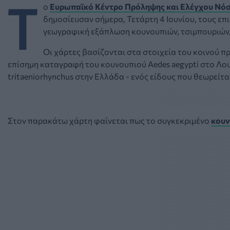
Τ
ο
Ευρωπαϊκό Κέντρο Πρόληψης και Ελέγχου Νό
δημοσίευσαν σήμερα, Τετάρτη 4 Ιουνίου, τους ε
γεωγραφική εξάπλωση κουνουπιών, τσιμπουριών
Οι χάρτες βασίζονται στα στοιχεία του κοινού π
επίσημη καταγραφή του κουνουπιού Aedes aegypti στο Λου
tritaeniorhynchus στην Ελλάδα - ενός είδους που θεωρείτ
Στον παρακάτω χάρτη φαίνεται πως το συγκεκριμένο
κουν