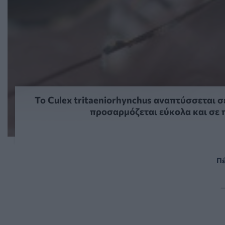
Το Culex tritaeniorhynchus αναπτύσσεται 
προσαρμόζεται εύκολα και σε 
Πέ
—