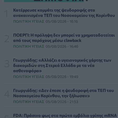
Τι μπορεί να μας διδάξει η νέα ταινία του Spider-Man για
την απώλεια και το πένθος
Κατέρρευσε κομμάτι της ψευδοροφής στα
ΨΥΧΙΚΉ ΥΓΕΊΑ
07/08/2026 - 18:11
ανακαινισμένα ΤΕΠ του Νοσοκομείου της Κορίνθου
ΠΟΛΙΤΙΚΉ ΥΓΕΊΑΣ
05/08/2026 - 16:16
Επιπλέον πόροι 12,5 εκατ. ευρώ στις Περιφέρειες για την
ενίσχυση της βιοασφάλειας από το ΥΠΑΑΤ
ΠΟΕΡΓΙ: Η πρόληψη δεν μπορεί να χρηματοδοτείται
ΕΠΙΚΑΙΡΌΤΗΤΑ
07/08/2026 - 17:42
από τους παρόχους μέσω clawback
ΠΟΛΙΤΙΚΉ ΥΓΕΊΑΣ
05/08/2026 - 16:46
Συναγερμός στις ΗΠΑ για φονικό μύκητα που αντέχει
και στα φάρμακα
Γεωργιάδης: «Αλλάζει ο υγειονομικός χάρτης των
ΥΓΕΊΑ
07/08/2026 - 17:17
διακομιδών στη Στερεά Ελλάδα με τα νέα
ασθενοφόρα»
ΠΟΛΙΤΙΚΉ ΥΓΕΊΑΣ
05/08/2026 - 19:49
Πέθανε στα 26 της η influencer Σίντνεϊ Τάουλ που
μοιράστηκε επί τρία χρόνια τη μάχη της με σπάνιο
καρκίνο
Γεωργιάδης: «Δεν έπεσε η ψευδοροφή στα ΤΕΠ του
ΕΠΙΚΑΙΡΌΤΗΤΑ
07/08/2026 - 16:41
Νοσοκομείου Κορίνθου, την ξήλωσαν»
ΠΟΛΙΤΙΚΉ ΥΓΕΊΑΣ
05/08/2026 - 21:53
Απώλεια βάρους: Οι τρεις παράγοντες που κρίνουν το
αποτέλεσμα σύμφωνα με ειδικό στην παχυσαρκία
FDA: Πράσινο φως στο πρώτο εμβόλιο γρίπης mRNA