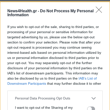
Η σημασία της ομάδας φροντίδας
News4Health.gr -
Do Not Process My Personal
Information
Η αντιμετώπιση της νόσου απαιτεί διεπιστημονική
προσέγγιση. Καμία ειδικότητα μόνη της δεν μπορεί να
If you wish to opt-out of the sale, sharing to third parties, or
καλύψει όλες τις ανάγκες του ασθενούς», αναφέρουν
processing of your personal or sensitive information for
targeted advertising by us, please use the below opt-out
επαγγελματίες υγείας. «Η συνεργασία μεταξύ γιατρών,
section to confirm your selection. Please note that after your
θεραπευτών και οικογένειας είναι καθοριστική.
opt-out request is processed you may continue seeing
interest-based ads based on personal information utilized by
Η ομάδα μπορεί να περιλαμβάνει:
us or personal information disclosed to third parties prior to
your opt-out. You may separately opt-out of the further
νευρολόγο
disclosure of your personal information by third parties on the
ψυχίατρο ή ψυχολόγο
IAB’s list of downstream participants. This information may
εργοθεραπευτή
also be disclosed by us to third parties on the
IAB’s List of
λογοθεραπευτή
Downstream Participants
that may further disclose it to other
κοινωνικό λειτουργό
third parties.
φροντιστές και οικογένεια
Personal Data Processing Opt Outs
Πηγή: EveryDayHealth
I want to opt-out of the Sharing of my