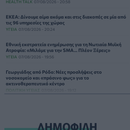
HEALTH TALK
07/08/2026 - 20:58
ΕΚΕΑ: Δίνουμε αίμα ακόμα και στις διακοπές σε μία από
τις 96 υπηρεσίες της χώρας
ΥΓΕΊΑ
07/08/2026 - 20:24
Εθνική εκστρατεία ενημέρωσης για τη Νωτιαία Μυϊκή
Ατροφία: «Μιλάμε για την SMA… Πλέον Ξέρεις»
ΥΓΕΊΑ
07/08/2026 - 19:56
Γεωργιάδης από Ρόδο: Νέες προσλήψεις στο
νοσοκομείο και «πράσινο φως» για το
ακτινοθεραπευτικό κέντρο
ΠΟΛΙΤΙΚΉ ΥΓΕΊΑΣ
07/08/2026 - 19:12
Σε κόκκινο συναγερμό για φωτιές Κρήτη, Βόρειο Αιγαίο
και Αττική το Σάββατο 8 Αυγούστου
ΕΠΙΚΑΙΡΌΤΗΤΑ
07/08/2026 - 18:37
ΔΗΜΟΦΙΛΗ