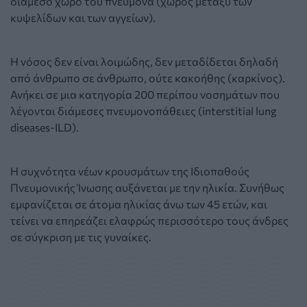
διάμεσο χώρο του πνεύμονα (χώρος μεταξύ των
κυψελίδων και των αγγείων).
Η νόσος δεν είναι λοιμώδης, δεν μεταδίδεται δηλαδή
από άνθρωπο σε άνθρωπο, ούτε κακοήθης (καρκίνος).
Ανήκει σε μια κατηγορία 200 περίπου νοσημάτων που
λέγονται διάμεσες πνευμονοπάθειες (interstitial lung
diseases-ILD).
H συχνότητα νέων κρουσμάτων της Ιδιοπαθούς
Πνευμονικής Ίνωσης αυξάνεται με την ηλικία. Συνήθως
εμφανίζεται σε άτομα ηλικίας άνω των 45 ετών, και
τείνει να επηρεάζει ελαφρώς περισσότερο τους άνδρες
σε σύγκριση με τις γυναίκες.