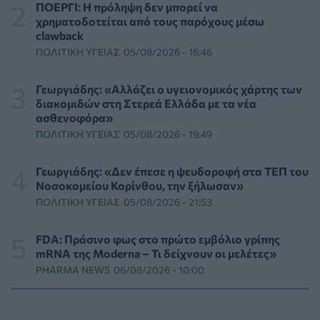
ΕΠΙΚΑΙΡΌΤΗΤΑ
07/08/2026 - 17:42
ΠΟΕΡΓΙ: Η πρόληψη δεν μπορεί να
χρηματοδοτείται από τους παρόχους μέσω
clawback
Συναγερμός στις ΗΠΑ για φονικό μύκητα που αντέχει
ΠΟΛΙΤΙΚΉ ΥΓΕΊΑΣ
05/08/2026 - 16:46
και στα φάρμακα
ΥΓΕΊΑ
07/08/2026 - 17:17
Γεωργιάδης: «Αλλάζει ο υγειονομικός χάρτης των
διακομιδών στη Στερεά Ελλάδα με τα νέα
Πέθανε στα 26 της η influencer Σίντνεϊ Τάουλ που
ασθενοφόρα»
μοιράστηκε επί τρία χρόνια τη μάχη της με σπάνιο
ΠΟΛΙΤΙΚΉ ΥΓΕΊΑΣ
05/08/2026 - 19:49
καρκίνο
ΕΠΙΚΑΙΡΌΤΗΤΑ
07/08/2026 - 16:41
Γεωργιάδης: «Δεν έπεσε η ψευδοροφή στα ΤΕΠ του
Νοσοκομείου Κορίνθου, την ξήλωσαν»
Απώλεια βάρους: Οι τρεις παράγοντες που κρίνουν το
ΠΟΛΙΤΙΚΉ ΥΓΕΊΑΣ
05/08/2026 - 21:53
αποτέλεσμα σύμφωνα με ειδικό στην παχυσαρκία
ΔΙΑΤΡΟΦΉ
07/08/2026 - 16:16
FDA: Πράσινο φως στο πρώτο εμβόλιο γρίπης
mRNA της Moderna – Τι δείχνουν οι μελέτες»
Ο ΙΣΑ συνιστά τη λήψη σχολαστικών μέτρων ατομικής
PHARMA NEWS
06/08/2026 - 10:00
προστασίας από τον ιό του Δυτικού Νείλου
ΥΓΕΊΑ
07/08/2026 - 15:42