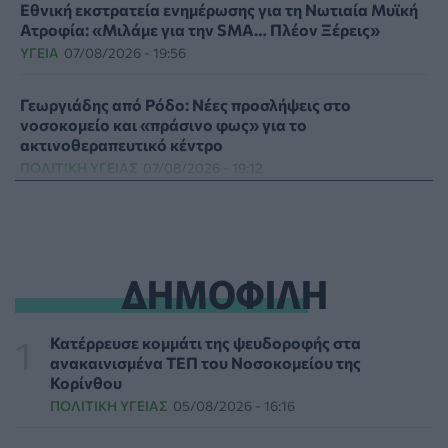
Εθνική εκστρατεία ενημέρωσης για τη Νωτιαία Μυϊκή
Ατροφία: «Μιλάμε για την SMA… Πλέον Ξέρεις»
ΥΓΕΊΑ
07/08/2026 - 19:56
Γεωργιάδης από Ρόδο: Νέες προσλήψεις στο
νοσοκομείο και «πράσινο φως» για το
ακτινοθεραπευτικό κέντρο
ΠΟΛΙΤΙΚΉ ΥΓΕΊΑΣ
07/08/2026 - 19:12
Σε κόκκινο συναγερμό για φωτιές Κρήτη, Βόρειο
Αιγαίο και Αττική το Σάββατο 8 Αυγούστου
ΕΠΙΚΑΙΡΌΤΗΤΑ
07/08/2026 - 18:37
ΔΗΜΟΦΙΛΗ
Τι μπορεί να μας διδάξει η νέα ταινία του Spider-Man
για την απώλεια και το πένθος
Κατέρρευσε κομμάτι της ψευδοροφής στα
ΨΥΧΙΚΉ ΥΓΕΊΑ
07/08/2026 - 18:11
ανακαινισμένα ΤΕΠ του Νοσοκομείου της
Κορίνθου
ΠΟΛΙΤΙΚΉ ΥΓΕΊΑΣ
05/08/2026 - 16:16
Επιπλέον πόροι 12,5 εκατ. ευρώ στις Περιφέρειες για
την ενίσχυση της βιοασφάλειας από το ΥΠΑΑΤ