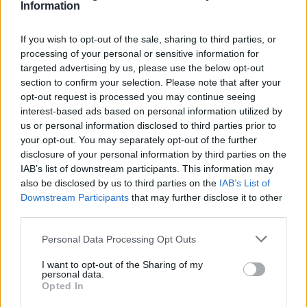
ΠΕΡΙΣΣΟΤΕΡΑ ΣΤΗΝ ΙΔΙΑ ΚΑΤΗΓΟΡΙΑ
Information
If you wish to opt-out of the sale, sharing to third parties, or
Διάγνωση με Αλτσχάιμερ: Τι πρέπει
processing of your personal or sensitive information for
να γίνει μετά;
targeted advertising by us, please use the below opt-out
17 Ιουνίου 2026
section to confirm your selection. Please note that after your
opt-out request is processed you may continue seeing
interest-based ads based on personal information utilized by
GLP-1 φάρμακα και ψυχική υγεία: Ο
us or personal information disclosed to third parties prior to
your opt-out. You may separately opt-out of the further
απρόσμενος ρόλος του εντέρου
disclosure of your personal information by third parties on the
17 Ιουνίου 2026
IAB’s list of downstream participants. This information may
also be disclosed by us to third parties on the
IAB’s List of
Downstream Participants
that may further disclose it to other
third parties.
ΣΧΕΤΙΚΑ ΑΡΘΡΑ
Personal Data Processing Opt Outs
I want to opt-out of the Sharing of my
personal data.
Opted In