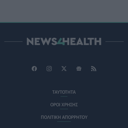
Ο Δήμος Μετεώρων επενδύει στην πρωτοβάθμια
φροντίδα υγείας και την πρόληψη
ΠΟΛΙΤΙΚΉ ΥΓΕΊΑΣ
07/08/2026 - 15:24
Και οι μαϊμούδες έχουν κατοικίδια! Οι επιστήμονες
ρίχνουν φως στις "φιλίες" μεταξύ διαφορετικών ειδών
PET
07/08/2026 - 15:02
Η ΕΙΝΑΠ καταγγέλλει την αιφνιδιαστική ένταξη του
Σισμανογλείου στις πρωινές εφημερίες της Αττικής
ΠΟΛΙΤΙΚΉ ΥΓΕΊΑΣ
07/08/2026 - 14:39
Ηλεκτρικά πατίνια: 3,5 φορές μεγαλύτερος ο κίνδυνος
σοβαρής εγκεφαλικής κάκωσης
ΤΑΥΤΟΤΗΤΑ
ΥΓΕΊΑ
07/08/2026 - 14:00
ΟΡΟΙ ΧΡΗΣΗΣ
ΗΠΑ: Μεγάλη τράπεζα επενδύει 250 εκατ. δολάρια
ΠΟΛΙΤΙΚΗ ΑΠΟΡΡΗΤΟΥ
τον χρόνο για φάρμακα GLP-1 στους εργαζομένους
ΥΠΗΡΕΣΊΕΣ ΥΓΕΊΑΣ
07/08/2026 - 13:00