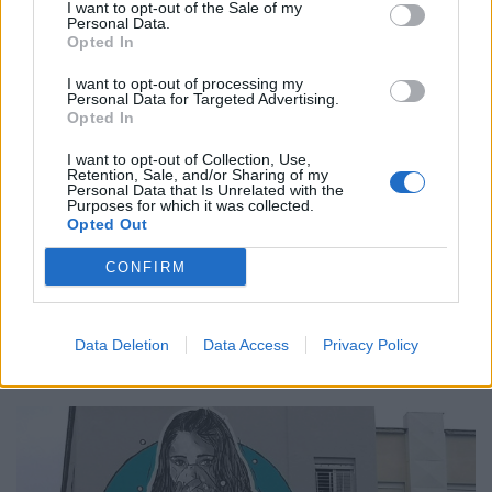
I want to opt-out of the Sale of my
Personal Data.
Opted In
I want to opt-out of processing my
Personal Data for Targeted Advertising.
Opted In
I want to opt-out of Collection, Use,
Retention, Sale, and/or Sharing of my
Personal Data that Is Unrelated with the
Purposes for which it was collected.
Opted Out
CONFIRM
PATIENT TALK
15/05/2026 - 19:03
«Κρίσιμες βελτιώσεις για τους σπάνιους ασθενείς και
την πρόσβασή τους σε καινοτόμες θεραπείες»
Data Deletion
Data Access
Privacy Policy