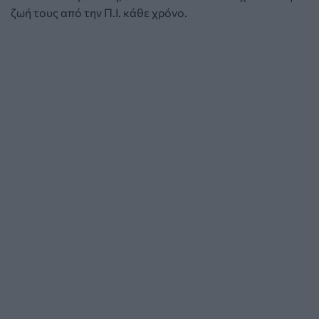
ζωή τους από την Π.Ι. κάθε χρόνο.