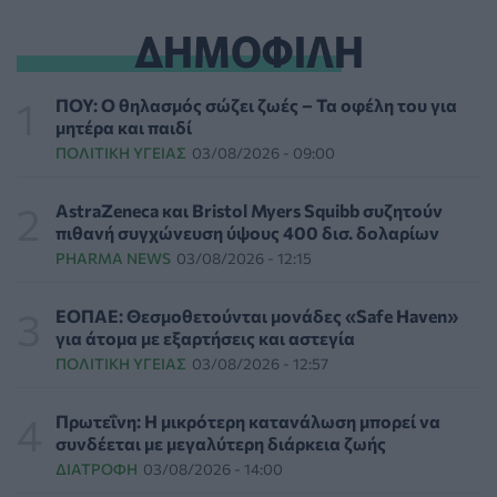
ΕΠΙΚΑΙΡΌΤΗΤΑ
05/08/2026 - 20:16
ΔΗΜΟΦΙΛΗ
Γεωργιάδης: «Αλλάζει ο υγειονομικός χάρτης των
διακομιδών στη Στερεά Ελλάδα με τα νέα
ΠΟΥ: Ο θηλασμός σώζει ζωές – Τα οφέλη του για
ασθενοφόρα»
μητέρα και παιδί
ΠΟΛΙΤΙΚΉ ΥΓΕΊΑΣ
05/08/2026 - 19:49
ΠΟΛΙΤΙΚΉ ΥΓΕΊΑΣ
03/08/2026 - 09:00
Οι πέντε λόγοι για τους οποίους η διατροφή πρέπει να
AstraZeneca και Bristol Myers Squibb συζητούν
καθοδηγείται από κλινικό διαιτολόγο
πιθανή συγχώνευση ύψους 400 δισ. δολαρίων
HEALTH TALK
05/08/2026 - 18:59
PHARMA NEWS
03/08/2026 - 12:15
Ψυχοκοινωνική υποστήριξη στους πυρόπληκτους της
ΕΟΠΑΕ: Θεσμοθετούνται μονάδες «Safe Haven»
Δυτικής Αττικής από τον ΕΕΣ
για άτομα με εξαρτήσεις και αστεγία
ΕΠΙΚΑΙΡΌΤΗΤΑ
05/08/2026 - 18:34
ΠΟΛΙΤΙΚΉ ΥΓΕΊΑΣ
03/08/2026 - 12:57
Νέα μελέτη: Η μοναξιά και οι επιπτώσεις της στην
Πρωτεΐνη: Η μικρότερη κατανάλωση μπορεί να
γενική υγεία σε σύγκριση με την κοινωνική
συνδέεται με μεγαλύτερη διάρκεια ζωής
απομόνωση
ΔΙΑΤΡΟΦΉ
03/08/2026 - 14:00
ΨΥΧΙΚΉ ΥΓΕΊΑ
05/08/2026 - 18:21