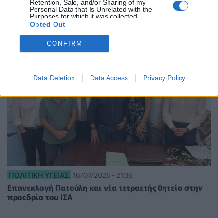
Σήμερα η ανακοίνωση Γεωργιάδη για τη νέα
Retention, Sale, and/or Sharing of my
Προσωρινή Διοικούσα Επιτροπή του ΠΙΣ –
Personal Data that Is Unrelated with the
Purposes for which it was collected.
Κλιμακώνεται η αντιπαράθεση
Opted Out
CONFIRM
Data Deletion
Data Access
Privacy Policy
ΠΟΛΙΤΙΚΉ ΥΓΕΊΑΣ
16/07/2026 - 21:36
Επανεκλογή Πατούλη και νέα τετραετής θητεία στην
προεδρία του ΙΣΑ