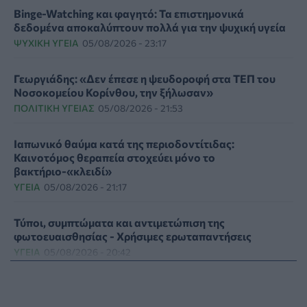
Binge-Watching και φαγητό: Τα επιστημονικά
δεδομένα αποκαλύπτουν πολλά για την ψυχική υγεία
ΨΥΧΙΚΉ ΥΓΕΊΑ
05/08/2026 - 23:17
Γεωργιάδης: «Δεν έπεσε η ψευδοροφή στα ΤΕΠ του
Νοσοκομείου Κορίνθου, την ξήλωσαν»
ΠΟΛΙΤΙΚΉ ΥΓΕΊΑΣ
05/08/2026 - 21:53
Ιαπωνικό θαύμα κατά της περιοδοντίτιδας:
Καινοτόμος θεραπεία στοχεύει μόνο το
βακτήριο-«κλειδί»
ΥΓΕΊΑ
05/08/2026 - 21:17
Τύποι, συμπτώματα και αντιμετώπιση της
φωτοευαισθησίας - Χρήσιμες ερωταπαντήσεις
ΥΓΕΊΑ
05/08/2026 - 20:42
WWF Ελλάς: Περισσότερα από 180.000 στρέμματα
δάσους κάηκαν σε λίγες μόνο μέρες