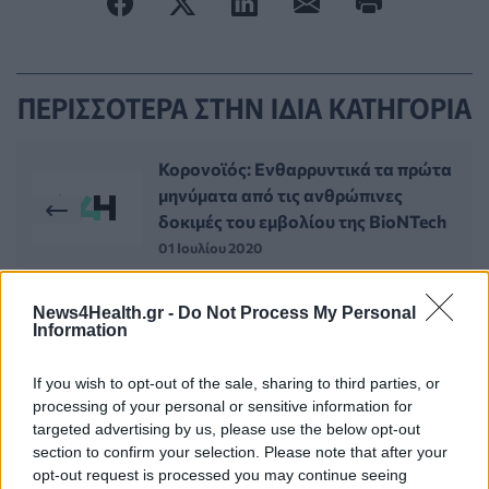
ΠΕΡΙΣΣΟΤΕΡΑ ΣΤΗΝ ΙΔΙΑ ΚΑΤΗΓΟΡΙΑ
Κορονοϊός: Ενθαρρυντικά τα πρώτα
μηνύματα από τις ανθρώπινες
δοκιμές του εμβολίου της BioNTech
01 Ιουλίου 2020
News4Health.gr -
Do Not Process My Personal
Ποιο είναι το υπό έρευνα προϊόν για
Information
τη θεραπεία ενηλίκων ασθενών με
μέτρια έως σοβαρή ατοπική
If you wish to opt-out of the sale, sharing to third parties, or
δερματίτιδα
processing of your personal or sensitive information for
02 Ιουλίου 2020
targeted advertising by us, please use the below opt-out
section to confirm your selection. Please note that after your
opt-out request is processed you may continue seeing