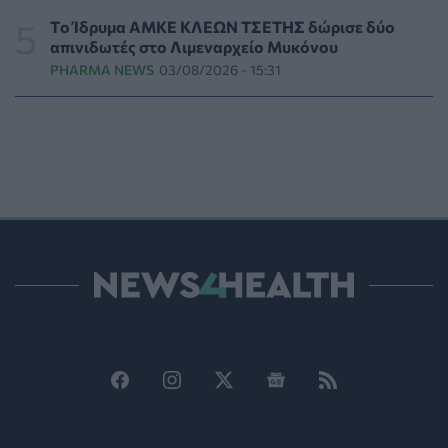
Tο Ίδρυμα ΑΜΚΕ ΚΛΕΩΝ ΤΣΕΤΗΣ δώρισε δύο
Χαλκιδική: Εντός ορίων τα αποτελέσματα από τις
απινιδωτές στο Λιμεναρχείο Μυκόνου
πρώτες μικροβιολογικές αναλύσεις στο πόσιμο νερό
PHARMA NEWS
03/08/2026 - 15:31
ΕΠΙΚΑΙΡΌΤΗΤΑ
05/08/2026 - 17:39
Χαμηλά τα ποσοστά αποκλειστικού θηλασμού μέχρι
τον 6ο μήνα στην Ελλάδα
ΥΓΕΊΑ
05/08/2026 - 17:14
ΠΟΕΡΓΙ: Η πρόληψη δεν μπορεί να χρηματοδοτείται
από τους παρόχους μέσω clawback
ΠΟΛΙΤΙΚΉ ΥΓΕΊΑΣ
05/08/2026 - 16:46
Ο ΕΦΕΤ ανακάλεσε από τα ράφια καραμέλες-ζελέ
ΕΠΙΚΑΙΡΌΤΗΤΑ
05/08/2026 - 16:28
Κατέρρευσε κομμάτι της ψευδοροφής στα
ανακαινισμένα ΤΕΠ του Νοσοκομείου της Κορίνθου
ΠΟΛΙΤΙΚΉ ΥΓΕΊΑΣ
05/08/2026 - 16:16