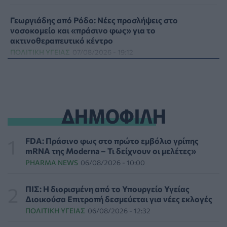
Γεωργιάδης από Ρόδο: Νέες προσλήψεις στο
νοσοκομείο και «πράσινο φως» για το
ακτινοθεραπευτικό κέντρο
ΠΟΛΙΤΙΚΉ ΥΓΕΊΑΣ
07/08/2026 - 19:12
Σε κόκκινο συναγερμό για φωτιές Κρήτη, Βόρειο
Αιγαίο και Αττική το Σάββατο 8 Αυγούστου
ΕΠΙΚΑΙΡΌΤΗΤΑ
07/08/2026 - 18:37
ΔΗΜΟΦΙΛΗ
Τι μπορεί να μας διδάξει η νέα ταινία του Spider-Man
για την απώλεια και το πένθος
FDA: Πράσινο φως στο πρώτο εμβόλιο γρίπης
ΨΥΧΙΚΉ ΥΓΕΊΑ
07/08/2026 - 18:11
mRNA της Moderna – Τι δείχνουν οι μελέτες»
PHARMA NEWS
06/08/2026 - 10:00
Επιπλέον πόροι 12,5 εκατ. ευρώ στις Περιφέρειες για
την ενίσχυση της βιοασφάλειας από το ΥΠΑΑΤ
ΠΙΣ: Η διορισμένη από το Υπουργείο Υγείας
ΕΠΙΚΑΙΡΌΤΗΤΑ
07/08/2026 - 17:42
Διοικούσα Επιτροπή δεσμεύεται για νέες εκλογές
ΠΟΛΙΤΙΚΉ ΥΓΕΊΑΣ
06/08/2026 - 12:32
Συναγερμός στις ΗΠΑ για φονικό μύκητα που αντέχει