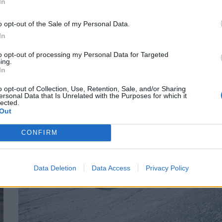
In
o opt-out of the Sale of my Personal Data.
In
ΥΓΕΊΑ
20/01/2026 - 14:00
to opt-out of processing my Personal Data for Targeted
Χάνουμε πράγματι περισσότερη
ing.
θερμότητα από το κεφάλι;
In
o opt-out of Collection, Use, Retention, Sale, and/or Sharing
ersonal Data that Is Unrelated with the Purposes for which it
lected.
Out
CONFIRM
Data Deletion
Data Access
Privacy Policy