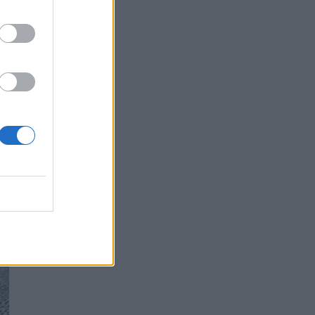
Γιατί κοκκινίζουμε όταν ντρεπόμαστε; Οι
ειδικοί εξηγούν γιατί είναι ωφέλιμο
ΨΥΧΙΚΉ ΥΓΕΊΑ
05/08/2026 - 16:00
Καλοκαιρινές διακοπές: Γιατί ο ελεύθερος
χρόνος είναι απαραίτητος για την ψυχική
υγεία των παιδιών
DIGITAL HEALTH
05/08/2026 - 15:00
Προϊόντα για τα χείλη: Τα "τυφλά σημεία"
στους ελέγχους της ασφάλειας τους για την
υγεία
ΟΜΟΡΦΙΆ
05/08/2026 - 14:00
Ποια σκευάσματα οδήγησαν στα κέρδη και
ποια «πλήγωσαν» τους φαρμακευτικούς
κολοσσούς
PHARMA POLICY
05/08/2026 - 13:00