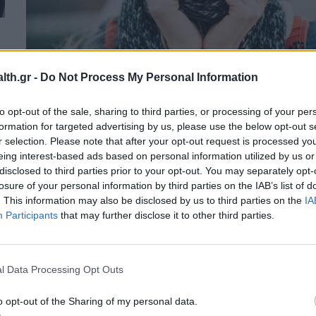
HEALTH TALK
30/01/2026 - 23:17
th.gr -
Do Not Process My Personal Information
Γιατί δακρύζουν τα μάτια μας στο κρύο
και πως θα τα προστατεύσουμε
to opt-out of the sale, sharing to third parties, or processing of your per
formation for targeted advertising by us, please use the below opt-out s
r selection. Please note that after your opt-out request is processed y
eing interest-based ads based on personal information utilized by us or
disclosed to third parties prior to your opt-out. You may separately opt-
losure of your personal information by third parties on the IAB’s list of
. This information may also be disclosed by us to third parties on the
IA
Participants
that may further disclose it to other third parties.
l Data Processing Opt Outs
o opt-out of the Sharing of my personal data.