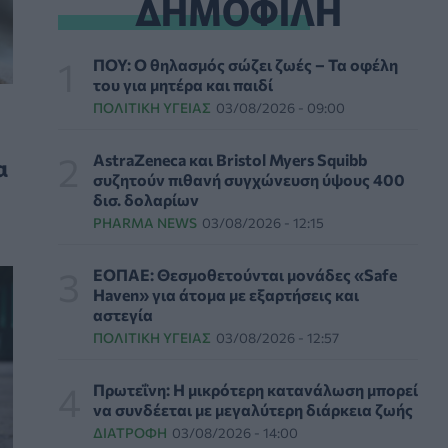
ΔΗΜΟΦΙΛΗ
ΕΠΙΚΑΙΡΌΤΗΤΑ
05/08/2026 - 07:12
«Προλαμβάνω» κατά της παχυσαρκίας: Νέο
ΠΟΥ: Ο θηλασμός σώζει ζωές – Τα οφέλη
μέτωπο μεταξύ φαρμακευτικών εταιρειών και
του για μητέρα και παιδί
υπουργείου υγείας
ΠΟΛΙΤΙΚΉ ΥΓΕΊΑΣ
03/08/2026 - 09:00
PHARMA POLICY
05/08/2026 - 07:00
AstraZeneca και Bristol Myers Squibb
α
ΨΝΑ: Εργαζόμενοι κατά Γεωργιάδη για τις
συζητούν πιθανή συγχώνευση ύψους 400
δηλώσεις του σχετικά με τη φωτιά στο Ποικίλο
δισ. δολαρίων
Όρος
PHARMA NEWS
03/08/2026 - 12:15
ΠΟΛΙΤΙΚΉ ΥΓΕΊΑΣ
05/08/2026 - 03:37
ΕΟΠΑΕ: Θεσμοθετούνται μονάδες «Safe
Εκδήλωση της μονάδας τηλεψυχιατρικής
Haven» για άτομα με εξαρτήσεις και
ΚΛΙΜΑΚΑ στο Καστελλόριζο
αστεγία
ΨΥΧΙΚΉ ΥΓΕΊΑ
05/08/2026 - 00:06
ΠΟΛΙΤΙΚΉ ΥΓΕΊΑΣ
03/08/2026 - 12:57
Οι κίνδυνοι του καλοκαιριού για μικρούς και
Πρωτεΐνη: Η μικρότερη κατανάλωση μπορεί
μεγάλους - Πώς θα προστατευτείτε
να συνδέεται με μεγαλύτερη διάρκεια ζωής
HEALTH TALK
04/08/2026 - 21:06
ΔΙΑΤΡΟΦΉ
03/08/2026 - 14:00