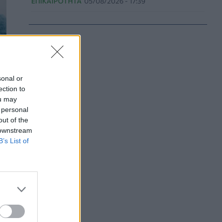
ΕΠΙΚΑΙΡΌΤΗΤΑ
05/08/2026 - 17:39
Χαμηλά τα ποσοστά αποκλειστικού θηλασμού
μέχρι τον 6ο μήνα στην Ελλάδα
ΥΓΕΊΑ
05/08/2026 - 17:14
ΠΟΕΡΓΙ: Η πρόληψη δεν μπορεί να
sonal or
χρηματοδοτείται από τους παρόχους μέσω
ection to
clawback
ou may
ΠΟΛΙΤΙΚΉ ΥΓΕΊΑΣ
05/08/2026 - 16:46
 personal
out of the
Ο ΕΦΕΤ ανακάλεσε από τα ράφια καραμέλες-
 downstream
ζελέ
B’s List of
ΕΠΙΚΑΙΡΌΤΗΤΑ
05/08/2026 - 16:28
Κατέρρευσε κομμάτι της ψευδοροφής στα
ανακαινισμένα ΤΕΠ του Νοσοκομείου της
Κορίνθου
ΠΟΛΙΤΙΚΉ ΥΓΕΊΑΣ
05/08/2026 - 16:16