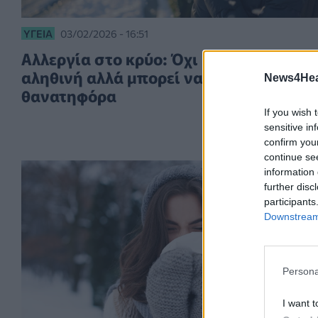
ΥΓΕΊΑ
03/02/2026 - 16:51
Αλλεργία στο κρύο: Όχι μόνο είναι
αληθινή αλλά μπορεί να γίνει και
News4Heal
θανατηφόρα
If you wish 
sensitive in
confirm you
continue se
information 
further disc
participants
Downstream 
Persona
I want t