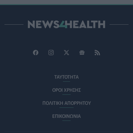
ΗΠΑ: Μεγάλη τράπεζα επενδύει 250 εκατ. δολάρια
τον χρόνο για φάρμακα GLP-1 στους εργαζομένους
ΥΠΗΡΕΣΊΕΣ ΥΓΕΊΑΣ
07/08/2026 - 13:00
Βασιλακόπουλος για ιό Δυτικού Νείλου: Στο
«κόκκινο» η Αττική – Τι πρέπει να προσέχουν οι
παραθεριστές
ΥΓΕΊΑ
07/08/2026 - 11:57
Γλοιοβλάστωμα: Νέο «παράθυρο» για πιο
αποτελεσματική χημειοθεραπεία μετά το χειρουργείο
ΤΑΥΤΟΤΗΤΑ
ΥΓΕΊΑ
07/08/2026 - 11:00
ΟΡΟΙ ΧΡΗΣΗΣ
ΛΔ Κονγκό: Πάνω από 4.000 τα επιβεβαιωμένα
ΠΟΛΙΤΙΚΗ ΑΠΟΡΡΗΤΟΥ
κρούσματα Έμπολα
ΥΓΕΊΑ
07/08/2026 - 10:30
ΕΠΙΚΟΙΝΩΝΙΑ
Τεχνητή νοημοσύνη σχεδίασε για πρώτη φορά
λειτουργικούς ιούς - Oι προοπτικές και οι κίνδυνοι