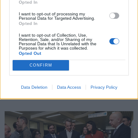
Opted In
I want to opt-out of processing my
Personal Data for Targeted Advertising.
Opted In
I want to opt-out of Collection, Use,
Retention, Sale, and/or Sharing of my
Personal Data that Is Unrelated with the
Purposes for which it was collected.
Opted Out
CONFIRM
ΕΠΙΚΑΙΡΌΤΗΤΑ
01/08/2025 - 12:44
Ο Δήμος Αθηναίων αναβαθμίζει την εφαρμογή
SafeAthens - Αφορά και άτομα με οπτική ή
Data Deletion
Data Access
Privacy Policy
ακουστική αναπηρία