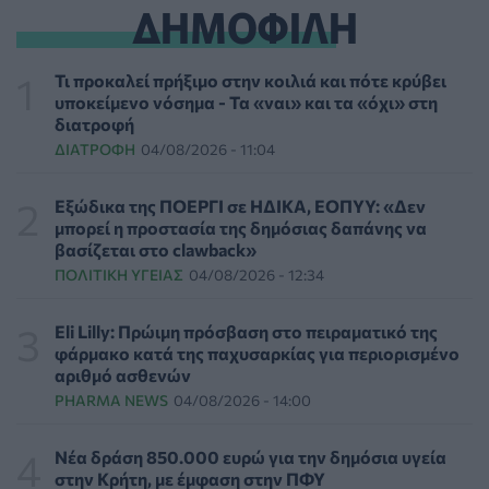
ΔΗΜΟΦΙΛΗ
ΗΠΑ: Επιτροπή της Γερουσίας προτείνει άσκηση
διώξεων σε βάρος του Άντονι Φάουτσι
Τι προκαλεί πρήξιμο στην κοιλιά και πότε κρύβει
ΕΠΙΚΑΙΡΌΤΗΤΑ
06/08/2026 - 18:38
υποκείμενο νόσημα - Τα «ναι» και τα «όχι» στη
διατροφή
ΔΙΑΤΡΟΦΉ
04/08/2026 - 11:04
Διαβητική αμφιβληστροειδοπάθεια: «Σιωπηλός»
κίνδυνος για την όραση των ασθενών
HEALTH TALK
06/08/2026 - 17:34
Εξώδικα της ΠΟΕΡΓΙ σε ΗΔΙΚΑ, ΕΟΠΥΥ: «Δεν
μπορεί η προστασία της δημόσιας δαπάνης να
βασίζεται στο clawback»
Γιατί οι γιατροί διστάζουν να γράψουν ορμονική
ΠΟΛΙΤΙΚΉ ΥΓΕΊΑΣ
04/08/2026 - 12:34
θεραπεία για την εμμηνόπαυση
ΥΓΕΊΑ
06/08/2026 - 17:01
Eli Lilly: Πρώιμη πρόσβαση στο πειραματικό της
φάρμακο κατά της παχυσαρκίας για περιορισμένο
Γιαννάκος: Πρωτοφανής πίεση στο Νοσοκομείο
αριθμό ασθενών
Ζακύνθου - Καταγγέλθηκαν οκτώ βιασμοί γυναικών
PHARMA NEWS
04/08/2026 - 14:00
ΠΟΛΙΤΙΚΉ ΥΓΕΊΑΣ
06/08/2026 - 16:34
Νέα δράση 850.000 ευρώ για την δημόσια υγεία
Έκτακτα μέτρα και στην Καστοριά κατά της διασποράς
στην Κρήτη, με έμφαση στην ΠΦΥ
της ευλογιάς των προβάτων