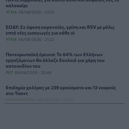
καλοκαίρι
ΥΓΕΊΑ
06/08/2026 - 22:01
ΕΟΔΥ: Σε ύφεση κορονοϊός, γρίπη και RSV με μόλις
επτά νέες εισαγωγές για κάθε ιό
ΥΓΕΊΑ
06/08/2026 - 21:22
Πανευρωπαϊκή έρευνα: Το 64% των Ελλήνων
εργαζόμενων θα άλλαζε δουλειά για χάρη του
κατοικιδίου του
PET
06/08/2026 - 20:49
Επιδημία χολέρας με 239 κρούσματα και 13 νεκρούς
στο Τσαντ
ΕΠΙΚΑΙΡΌΤΗΤΑ
06/08/2026 - 20:22
Πρωτοποριακή ενδομήτρια επέμβαση σε νοσοκομείο
των ΗΠΑ έσωσε έμβρυο με σπάνια πάθηση
ΥΓΕΊΑ
06/08/2026 - 19:17