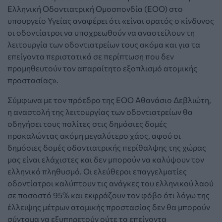
Ελληνική Οδοντιατρική Ομοσπονδία (ΕΟΟ) στο
υπουργείο Υγείας αναφέρει ότι «είναι ορατός ο κίνδυνος
οι οδοντίατροι να υποχρεωθούν να αναστείλουν τη
λειτουργία των οδοντιατρείων τους ακόμα και για τα
επείγοντα περιστατικά σε περίπτωση που δεν
προμηθευτούν τον απαραίτητο εξοπλισμό ατομικής
προστασίας».
Σύμφωνα με τον πρόεδρο της ΕΟΟ Αθανάσιο Δεβλιώτη,
η αναστολή της λειτουργίας των οδοντιατρείων θα
οδηγήσει τους πολίτες στις δημόσιες δομές
προκαλώντας ακόμη μεγαλύτερο χάος, αφού οι
δημόσιες δομές οδοντιατρικής περίθαλψης της χώρας
μας είναι ελάχιστες και δεν μπορούν να καλύψουν τον
ελληνικό πληθυσμό. Οι ελεύθεροι επαγγελματίες
οδοντίατροι καλύπτουν τις ανάγκες του ελληνικού λαού
σε ποσοστό 95% και εκφράζουν τον φόβο ότι λόγω της
έλλειψης μέτρων ατομικής προστασίας δεν θα μπορούν
σύντομα να εξυπηρετούν ούτε τα επείγοντα