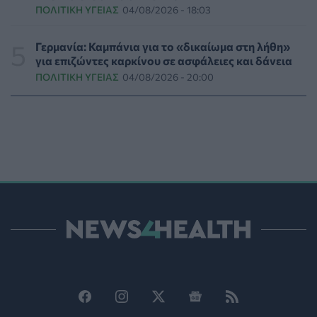
ΠΟΛΙΤΙΚΉ ΥΓΕΊΑΣ
04/08/2026 - 18:03
ΕΠΙΚΑΙΡΌΤΗΤΑ
06/08/2026 - 16:16
Γερμανία: Καμπάνια για το «δικαίωμα στη λήθη»
Τα τρία SOS στη μέση ηλικία που εξασφαλίζουν 13
για επιζώντες καρκίνου σε ασφάλειες και δάνεια
επιπλέον χρόνια χωρίς άνοια
ΠΟΛΙΤΙΚΉ ΥΓΕΊΑΣ
04/08/2026 - 20:00
ΥΓΕΊΑ
06/08/2026 - 16:00
Εθελοντές του ΕΕΣ διέσωσαν δεκάδες οικόσιτα και
άγρια ζώα από τις φωτιές στη Δυτική Αττική
PET
06/08/2026 - 15:42
Βίντεο από την καμπάνια Raise Her Voice για την
έγκαιρη αναγνώριση της έμφυλης βίας με έμφαση στις
γυναίκες με αναπηρία
ΨΥΧΙΚΉ ΥΓΕΊΑ
06/08/2026 - 15:21
Τα κουνούπια τελικά έχουν πράγματι προτιμήσεις
στους ανθρώπους - Τι έδειξε έρευνα
ΥΓΕΊΑ
06/08/2026 - 15:00