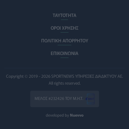
Θεσσαλονίκη: Νέοι ψεκασμοί κατά των κουνουπιών
σε 120.000 στρέμματα ορυζώνων στις 10, 11 και 12
ΤΑΥΤΟΤΗΤΑ
Αυγούστου
ΠΟΛΙΤΙΚΉ ΥΓΕΊΑΣ
06/08/2026 - 14:41
ΟΡΟΙ ΧΡΗΣΗΣ
ΠΟΛΙΤΙΚΗ ΑΠΟΡΡΗΤΟΥ
ΕΔΟΕΑΠ: Συστάσεις για τις επερχόμενες ζέστες -
Πότε πρέπει να απευθυνθούμε στον γιατρό μας
ΕΠΙΚΟΙΝΩΝΙΑ
ΥΓΕΊΑ
06/08/2026 - 14:17
Skin dysmorphia: Όταν η εμμονή με το «τέλειο» δέρμα
αποτελεί πρόβλημα ψυχικής υγείας
Copyright © 2019 - 2026 SPORTNEWS ΥΠΗΡΕΣΙΕΣ ΔΙΑΔΙΚΤΥΟΥ ΑΕ.
ΨΥΧΙΚΉ ΥΓΕΊΑ
06/08/2026 - 14:00
All rights reserved.
Ευρεία σύσκεψη στον ΕΟΦ για την ομαλή λειτουργία
ΜΕΛΟΣ #232426 ΤΟΥ Μ.Η.Τ.
της εφοδιαστικής αλυσίδας φαρμάκων
PHARMA POLICY
06/08/2026 - 13:54
developed by
Nuevvo
Γιατί ξαναπαίρνουμε το χαμένο βάρος; Ο ρόλος του
βιολογικού προγραμματισμού μας