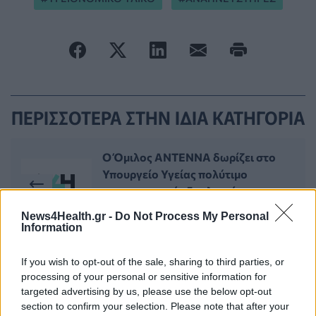
ΠΕΡΙΣΣΟΤΕΡΑ ΣΤΗΝ ΙΔΙΑ ΚΑΤΗΓΟΡΙΑ
Ο Όμιλος ΑΝΤΕΝΝΑ δωρίζει στο
Υπουργείο Υγείας πολύτιμο
νοσοκομειακό εξοπλισμό
03 Απριλίου 2020
News4Health.gr -
Do Not Process My Personal
Information
Κορονοϊός: Συγκλονιστική μαρτυρία
If you wish to opt-out of the sale, sharing to third parties, or
ασθενούς - «Δεν μπορούσα να πάρω
processing of your personal or sensitive information for
ανάσα» (video)
targeted advertising by us, please use the below opt-out
section to confirm your selection. Please note that after your
03 Απριλίου 2020