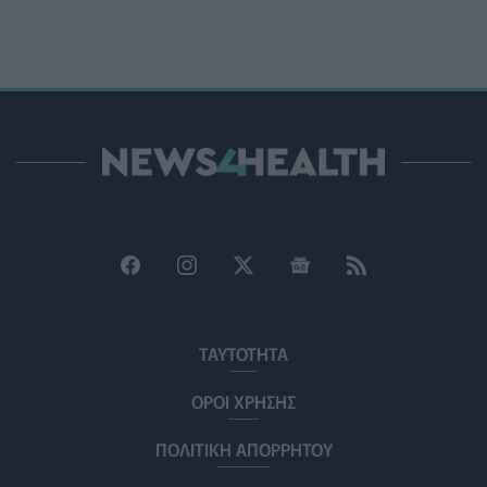
Ο Δήμος Μετεώρων επενδύει στην πρωτοβάθμια
φροντίδα υγείας και την πρόληψη
ΠΟΛΙΤΙΚΉ ΥΓΕΊΑΣ
07/08/2026 - 15:24
Και οι μαϊμούδες έχουν κατοικίδια! Οι επιστήμονες
ρίχνουν φως στις "φιλίες" μεταξύ διαφορετικών ειδών
PET
07/08/2026 - 15:02
Η ΕΙΝΑΠ καταγγέλλει την αιφνιδιαστική ένταξη του
Σισμανογλείου στις πρωινές εφημερίες της Αττικής
ΠΟΛΙΤΙΚΉ ΥΓΕΊΑΣ
07/08/2026 - 14:39
Ηλεκτρικά πατίνια: 3,5 φορές μεγαλύτερος ο κίνδυνος
σοβαρής εγκεφαλικής κάκωσης
ΤΑΥΤΟΤΗΤΑ
ΥΓΕΊΑ
07/08/2026 - 14:00
ΟΡΟΙ ΧΡΗΣΗΣ
ΗΠΑ: Μεγάλη τράπεζα επενδύει 250 εκατ. δολάρια
ΠΟΛΙΤΙΚΗ ΑΠΟΡΡΗΤΟΥ
τον χρόνο για φάρμακα GLP-1 στους εργαζομένους
ΥΠΗΡΕΣΊΕΣ ΥΓΕΊΑΣ
07/08/2026 - 13:00