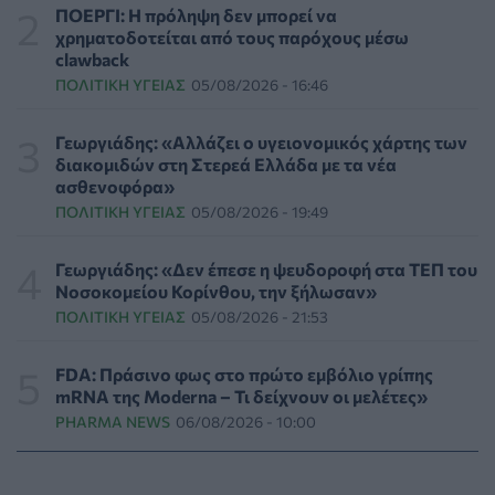
ΕΠΙΚΑΙΡΌΤΗΤΑ
07/08/2026 - 17:42
ΠΟΕΡΓΙ: Η πρόληψη δεν μπορεί να
χρηματοδοτείται από τους παρόχους μέσω
clawback
Συναγερμός στις ΗΠΑ για φονικό μύκητα που αντέχει
ΠΟΛΙΤΙΚΉ ΥΓΕΊΑΣ
05/08/2026 - 16:46
και στα φάρμακα
ΥΓΕΊΑ
07/08/2026 - 17:17
Γεωργιάδης: «Αλλάζει ο υγειονομικός χάρτης των
διακομιδών στη Στερεά Ελλάδα με τα νέα
Πέθανε στα 26 της η influencer Σίντνεϊ Τάουλ που
ασθενοφόρα»
μοιράστηκε επί τρία χρόνια τη μάχη της με σπάνιο
ΠΟΛΙΤΙΚΉ ΥΓΕΊΑΣ
05/08/2026 - 19:49
καρκίνο
ΕΠΙΚΑΙΡΌΤΗΤΑ
07/08/2026 - 16:41
Γεωργιάδης: «Δεν έπεσε η ψευδοροφή στα ΤΕΠ του
Νοσοκομείου Κορίνθου, την ξήλωσαν»
Απώλεια βάρους: Οι τρεις παράγοντες που κρίνουν το
ΠΟΛΙΤΙΚΉ ΥΓΕΊΑΣ
05/08/2026 - 21:53
αποτέλεσμα σύμφωνα με ειδικό στην παχυσαρκία
ΔΙΑΤΡΟΦΉ
07/08/2026 - 16:16
FDA: Πράσινο φως στο πρώτο εμβόλιο γρίπης
mRNA της Moderna – Τι δείχνουν οι μελέτες»
Ο ΙΣΑ συνιστά τη λήψη σχολαστικών μέτρων ατομικής
PHARMA NEWS
06/08/2026 - 10:00
προστασίας από τον ιό του Δυτικού Νείλου
ΥΓΕΊΑ
07/08/2026 - 15:42