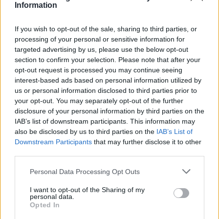
Information
If you wish to opt-out of the sale, sharing to third parties, or
processing of your personal or sensitive information for
targeted advertising by us, please use the below opt-out
section to confirm your selection. Please note that after your
opt-out request is processed you may continue seeing
interest-based ads based on personal information utilized by
us or personal information disclosed to third parties prior to
your opt-out. You may separately opt-out of the further
disclosure of your personal information by third parties on the
IAB’s list of downstream participants. This information may
also be disclosed by us to third parties on the
IAB’s List of
Downstream Participants
that may further disclose it to other
third parties.
ΥΠΗΡΕΣΊΕΣ ΥΓΕΊΑΣ
03/04/2020 - 13:11
Personal Data Processing Opt Outs
Η Ελληνική Οδοντιατρική Ομοσπονδία κάνει
έκκληση στην Πολιτεία για την κάλυψη των
I want to opt-out of the Sharing of my
αναγκών της
personal data.
Opted In