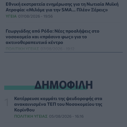
Εθνική εκστρατεία ενημέρωσης για τη Νωτιαία Μυϊκή
Ατροφία: «Μιλάμε για την SMA… Πλέον Ξέρεις»
ΥΓΕΊΑ
07/08/2026 - 19:56
Γεωργιάδης από Ρόδο: Νέες προσλήψεις στο
νοσοκομείο και «πράσινο φως» για το
ακτινοθεραπευτικό κέντρο
ΠΟΛΙΤΙΚΉ ΥΓΕΊΑΣ
07/08/2026 - 19:12
Σε κόκκινο συναγερμό για φωτιές Κρήτη, Βόρειο
Αιγαίο και Αττική το Σάββατο 8 Αυγούστου
ΕΠΙΚΑΙΡΌΤΗΤΑ
07/08/2026 - 18:37
ΔΗΜΟΦΙΛΗ
Τι μπορεί να μας διδάξει η νέα ταινία του Spider-Man
για την απώλεια και το πένθος
Κατέρρευσε κομμάτι της ψευδοροφής στα
ΨΥΧΙΚΉ ΥΓΕΊΑ
07/08/2026 - 18:11
ανακαινισμένα ΤΕΠ του Νοσοκομείου της
Κορίνθου
ΠΟΛΙΤΙΚΉ ΥΓΕΊΑΣ
05/08/2026 - 16:16
Επιπλέον πόροι 12,5 εκατ. ευρώ στις Περιφέρειες για
την ενίσχυση της βιοασφάλειας από το ΥΠΑΑΤ