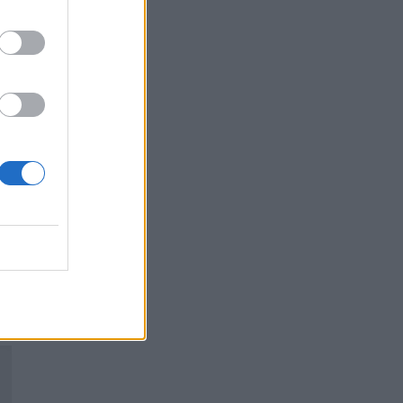
Συναγερμός στις ΗΠΑ για φονικό μύκητα που
αντέχει και στα φάρμακα
ΥΓΕΊΑ
07/08/2026 - 17:17
Πέθανε στα 26 της η influencer Σίντνεϊ Τάουλ
που μοιράστηκε επί τρία χρόνια τη μάχη της με
σπάνιο καρκίνο
ΕΠΙΚΑΙΡΌΤΗΤΑ
07/08/2026 - 16:41
Απώλεια βάρους: Οι τρεις παράγοντες που
κρίνουν το αποτέλεσμα σύμφωνα με ειδικό
στην παχυσαρκία
ΔΙΑΤΡΟΦΉ
07/08/2026 - 16:16
Ο ΙΣΑ συνιστά τη λήψη σχολαστικών μέτρων
ατομικής προστασίας από τον ιό του Δυτικού
Νείλου
ΥΓΕΊΑ
07/08/2026 - 15:42