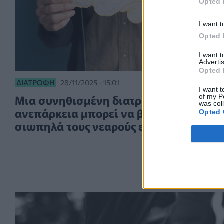
Opted 
I want t
Opted 
I want 
Advertis
Opted 
ΔΙΑΤΡΟΦΉ
28/11/2025 - 15:01
I want t
Μια συνηθισμένη διατροφική
of my P
was col
ανεπάρκεια μπορεί να βλάπτει
Opted 
σιωπηλά τους νεαρούς εγκεφάλους