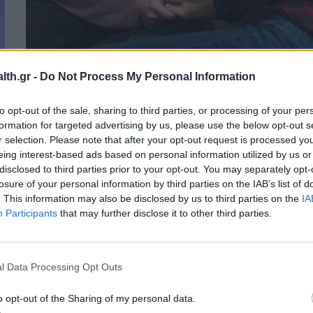
th.gr -
Do Not Process My Personal Information
ΨΥΧΙΚΉ ΥΓΕΊΑ
01/12/2025 - 08:21
to opt-out of the sale, sharing to third parties, or processing of your per
Αγαπηδάκη: «Δημιουργούμε το πρώτ
formation for targeted advertising by us, please use the below opt-out s
r selection. Please note that after your opt-out request is processed y
υ
πρότυπο κέντρο για την Ψυχική Υγεία
eing interest-based ads based on personal information utilized by us or
των Νέων»
disclosed to third parties prior to your opt-out. You may separately opt-
losure of your personal information by third parties on the IAB’s list of
. This information may also be disclosed by us to third parties on the
IA
Participants
that may further disclose it to other third parties.
l Data Processing Opt Outs
o opt-out of the Sharing of my personal data.