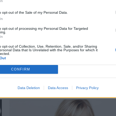
In
o opt-out of the Sale of my Personal Data.
In
to opt-out of processing my Personal Data for Targeted
ing.
In
o opt-out of Collection, Use, Retention, Sale, and/or Sharing
ersonal Data that Is Unrelated with the Purposes for which it
lected.
ΨΥΧΙΚΉ ΥΓΕΊΑ
13/10/2025 - 16:36
Out
Εκδήλωση για την Ψυχική Υγεία και
CONFIRM
την παραβατικότητα των νέων, στην
πρεσβεία της Ελλάδας στο Βέλγιο
Data Deletion
Data Access
Privacy Policy