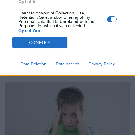
Opted In
I want to opt-out of Collection, Use,
Retention, Sale, and/or Sharing of my
Personal Data that Is Unrelated with the
Purposes for which it was collected.
Opted Out
CONFIRM
ΥΓΕΊΑ
09/04/2025 - 14:00
Σεξ και πονοκέφαλος: Eίναι περίπλοκο....
Data Deletion
Data Access
Privacy Policy