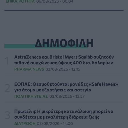
ΕΠΙΚΑΙΡΌΤΗΤΑ
06/08/2026 - 00:04
Binge-Watching και φαγητό: Τα επιστημονικά
δεδομένα αποκαλύπτουν πολλά για την ψυχική υγεία
ΨΥΧΙΚΉ ΥΓΕΊΑ
05/08/2026 - 23:17
ΔΗΜΟΦΙΛΗ
Γεωργιάδης: «Δεν έπεσε η ψευδοροφή στα ΤΕΠ του
Νοσοκομείου Κορίνθου, την ξήλωσαν»
ΠΟΛΙΤΙΚΉ ΥΓΕΊΑΣ
05/08/2026 - 21:53
AstraZeneca και Bristol Myers Squibb συζητούν
πιθανή συγχώνευση ύψους 400 δισ. δολαρίων
PHARMA NEWS
03/08/2026 - 12:15
Ιαπωνικό θαύμα κατά της περιοδοντίτιδας:
Καινοτόμος θεραπεία στοχεύει μόνο το
βακτήριο-«κλειδί»
ΕΟΠΑΕ: Θεσμοθετούνται μονάδες «Safe Haven»
ΥΓΕΊΑ
05/08/2026 - 21:17
για άτομα με εξαρτήσεις και αστεγία
ΠΟΛΙΤΙΚΉ ΥΓΕΊΑΣ
03/08/2026 - 12:57
Τύποι, συμπτώματα και αντιμετώπιση της
φωτοευαισθησίας - Χρήσιμες ερωταπαντήσεις
Πρωτεΐνη: Η μικρότερη κατανάλωση μπορεί να
ΥΓΕΊΑ
05/08/2026 - 20:42
συνδέεται με μεγαλύτερη διάρκεια ζωής
ΔΙΑΤΡΟΦΉ
03/08/2026 - 14:00