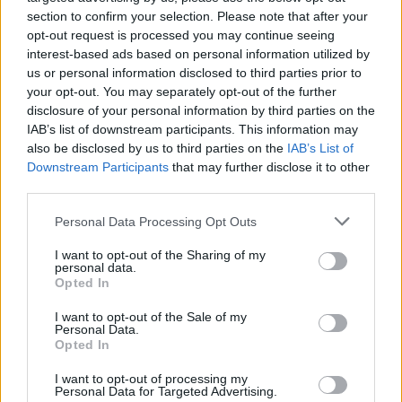
section to confirm your selection. Please note that after your
opt-out request is processed you may continue seeing
interest-based ads based on personal information utilized by
us or personal information disclosed to third parties prior to
your opt-out. You may separately opt-out of the further
disclosure of your personal information by third parties on the
IAB’s list of downstream participants. This information may
also be disclosed by us to third parties on the
IAB’s List of
Downstream Participants
that may further disclose it to other
ΥΓΕΊΑ
15/04/2025 - 15:04
third parties.
Έχετε ημικρανίες και πόνους στο σώμα; Μήπως
δεν βουρτσίζετε καλά τα δόντια σας;
Personal Data Processing Opt Outs
I want to opt-out of the Sharing of my
personal data.
Opted In
I want to opt-out of the Sale of my
Personal Data.
Opted In
I want to opt-out of processing my
Personal Data for Targeted Advertising.