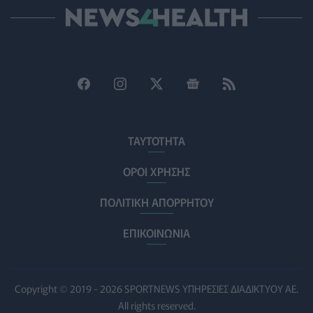
κολύμβηση
ΥΓΕΊΑ
07/08/2026 - 09:00
Πέντε συμβουλές για καυτό αλλά και ασφαλές σεξ το
καλοκαίρι
ΥΓΕΊΑ
06/08/2026 - 22:01
ΕΟΔΥ: Σε ύφεση κορονοϊός, γρίπη και RSV με μόλις
επτά νέες εισαγωγές για κάθε ιό
ΤΑΥΤΟΤΗΤΑ
ΥΓΕΊΑ
06/08/2026 - 21:22
ΟΡΟΙ ΧΡΗΣΗΣ
Πανευρωπαϊκή έρευνα: Το 64% των Ελλήνων
ΠΟΛΙΤΙΚΗ ΑΠΟΡΡΗΤΟΥ
εργαζόμενων θα άλλαζε δουλειά για χάρη του
κατοικιδίου του
ΕΠΙΚΟΙΝΩΝΙΑ
PET
06/08/2026 - 20:49
Επιδημία χολέρας με 239 κρούσματα και 13 νεκρούς
στο Τσαντ
Copyright © 2019 - 2026 SPORTNEWS ΥΠΗΡΕΣΙΕΣ ΔΙΑΔΙΚΤΥΟΥ ΑΕ.
ΕΠΙΚΑΙΡΌΤΗΤΑ
06/08/2026 - 20:22
All rights reserved.