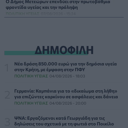
Ο Δήμος Μετεώρων επενδύει στην πρωτοβάθμια
φροντίδα υγείας και την πρόληψη
ΠΟΛΙΤΙΚΉ ΥΓΕΊΑΣ
07/08/2026 - 15:24
Και οι μαϊμούδες έχουν κατοικίδια! Οι επιστήμονες
ρίχνουν φως στις "φιλίες" μεταξύ διαφορετικών ειδών
PET
07/08/2026 - 15:02
ΔΗΜΟΦΙΛΗ
Η ΕΙΝΑΠ καταγγέλλει την αιφνιδιαστική ένταξη του
Σισμανογλείου στις πρωινές εφημερίες της Αττικής
Νέα δράση 850.000 ευρώ για την δημόσια υγεία
ΠΟΛΙΤΙΚΉ ΥΓΕΊΑΣ
07/08/2026 - 14:39
στην Κρήτη, με έμφαση στην ΠΦΥ
ΠΟΛΙΤΙΚΉ ΥΓΕΊΑΣ
04/08/2026 - 18:03
Ηλεκτρικά πατίνια: 3,5 φορές μεγαλύτερος ο κίνδυνος
σοβαρής εγκεφαλικής κάκωσης
Γερμανία: Καμπάνια για το «δικαίωμα στη λήθη»
ΥΓΕΊΑ
07/08/2026 - 14:00
για επιζώντες καρκίνου σε ασφάλειες και δάνεια
ΠΟΛΙΤΙΚΉ ΥΓΕΊΑΣ
04/08/2026 - 20:00
ΗΠΑ: Μεγάλη τράπεζα επενδύει 250 εκατ. δολάρια
τον χρόνο για φάρμακα GLP-1 στους εργαζομένους
ΨΝΑ: Εργαζόμενοι κατά Γεωργιάδη για τις
ΥΠΗΡΕΣΊΕΣ ΥΓΕΊΑΣ
07/08/2026 - 13:00
δηλώσεις του σχετικά με τη φωτιά στο Ποικίλο