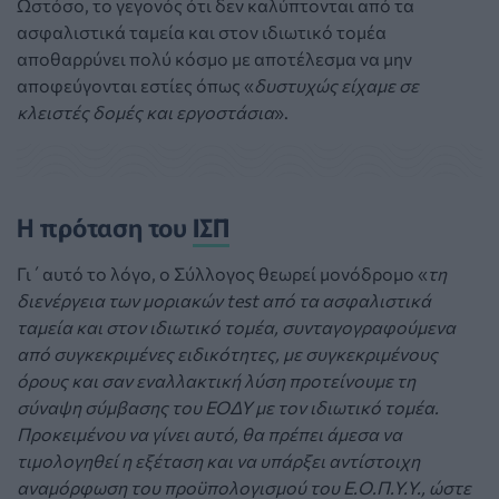
Ωστόσο, το γεγονός ότι δεν καλύπτονται από τα
ασφαλιστικά ταμεία και στον ιδιωτικό τομέα
αποθαρρύνει πολύ κόσμο με αποτέλεσμα να μην
αποφεύγονται εστίες όπως «
δυστυχώς είχαμε σε
κλειστές δομές και εργοστάσια
».
Η πρόταση του
ΙΣΠ
Γι΄αυτό το λόγο, ο Σύλλογος θεωρεί μονόδρομο «
τη
διενέργεια των μοριακών test από τα ασφαλιστικά
ταμεία και στον ιδιωτικό τομέα, συνταγογραφούμενα
από συγκεκριμένες ειδικότητες, με συγκεκριμένους
όρους και σαν εναλλακτική λύση προτείνουμε τη
σύναψη σύμβασης του ΕΟΔΥ με τον ιδιωτικό τομέα.
Προκειμένου να γίνει αυτό, θα πρέπει άμεσα να
τιμολογηθεί η εξέταση και να υπάρξει αντίστοιχη
αναμόρφωση του προϋπολογισμού του Ε.Ο.Π.Υ.Υ., ώστε