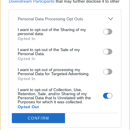
Downstream Participants
that may further disclose it to other
third parties.
Personal Data Processing Opt Outs
I want to opt-out of the Sharing of my
personal data.
Opted In
ΥΓΕΊΑ
06/08/2026 - 21:22
I want to opt-out of the Sale of my
ΕΟΔΥ: Σε ύφεση κορονοϊός, γρίπη και RSV με μόλις
Personal Data.
επτά νέες εισαγωγές για κάθε ιό
Opted In
I want to opt-out of processing my
Personal Data for Targeted Advertising.
Opted In
I want to opt-out of Collection, Use,
Retention, Sale, and/or Sharing of my
Personal Data that Is Unrelated with the
Purposes for which it was collected.
Opted Out
CONFIRM