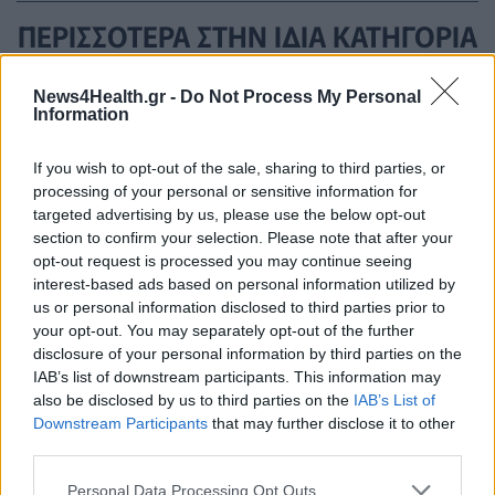
ΠΕΡΙΣΣΟΤΕΡΑ ΣΤΗΝ ΙΔΙΑ ΚΑΤΗΓΟΡΙΑ
Αναζητώντας νέα ισορροπία στο
News4Health.gr -
Do Not Process My Personal
Information
φάρμακο: Ελλάδα και Ευρώπη σε
σταυροδρόμι
If you wish to opt-out of the sale, sharing to third parties, or
15 Ιουνίου 2026
processing of your personal or sensitive information for
targeted advertising by us, please use the below opt-out
section to confirm your selection. Please note that after your
Παπαγιάννης -NovartisHellas: Η μη
opt-out request is processed you may continue seeing
αξιοποίηση των δεδομένων υγείας
interest-based ads based on personal information utilized by
έχει κόστος στους ασθενείς, το
us or personal information disclosed to third parties prior to
your opt-out. You may separately opt-out of the further
σύστημα υγείας και την κοινωνία
disclosure of your personal information by third parties on the
15 Ιουνίου 2026
IAB’s list of downstream participants. This information may
also be disclosed by us to third parties on the
IAB’s List of
Downstream Participants
that may further disclose it to other
third parties.
ΣΧΕΤΙΚΑ ΑΡΘΡΑ
Personal Data Processing Opt Outs