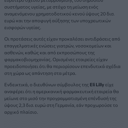
συστήματος υγείας, με στόχο τη μείωση ενός
αναμενόμενου χρηματοδοτικού κενού ύψους 20 δισ.
ευρώ και την αποφυγή αύξησης των υποχρεωτικών
εισφορών υγείας.
Οι προτάσεις αυτές είχαν προκαλέσει αντιδράσεις από
επαγγελματικές ενώσεις γιατρών, νοσοκομείων και
ασθενών, καθώς και από εκπροσώπους της
φαρμακοβιομηχανίας. Ορισμένες εταιρείες είχαν
προειδοποιήσει ότι θα περιορίσουν επενδυτικά σχέδια
στη χώρα ως απάντηση στα μέτρα.
Ενδεικτικά, ο διευθύνων σύμβουλος της
Eli Lilly
είχε
αναφέρει ότι η αμερικανική φαρμακευτική εταιρεία θα
μείωνε στο μισό την προγραμματισμένη επένδυσή της
ύψους 2,3 δισ. ευρώ στη Γερμανία, εάν προχωρούσε το
αρχικό πλαίσιο.