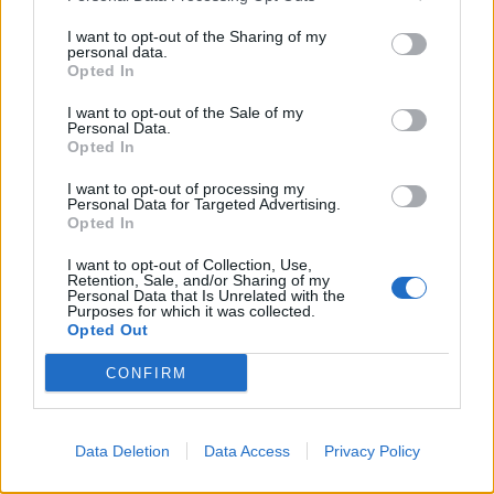
I want to opt-out of the Sharing of my
personal data.
Opted In
I want to opt-out of the Sale of my
Personal Data.
Opted In
I want to opt-out of processing my
Personal Data for Targeted Advertising.
Opted In
I want to opt-out of Collection, Use,
Retention, Sale, and/or Sharing of my
Personal Data that Is Unrelated with the
Purposes for which it was collected.
Opted Out
CONFIRM
PHARMA POLICY
06/08/2026 - 13:54
Ευρεία σύσκεψη στον ΕΟΦ για την ομαλή λειτουργία
της εφοδιαστικής αλυσίδας φαρμάκων
Data Deletion
Data Access
Privacy Policy