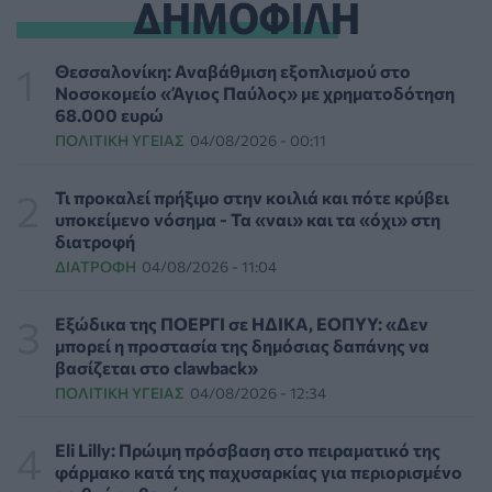
ΔΗΜΟΦΙΛΗ
Διαβητική αμφιβληστροειδοπάθεια: «Σιωπηλός»
κίνδυνος για την όραση των ασθενών
Θεσσαλονίκη: Αναβάθμιση εξοπλισμού στο
HEALTH TALK
06/08/2026 - 17:34
Νοσοκομείο «Άγιος Παύλος» με χρηματοδότηση
68.000 ευρώ
ΠΟΛΙΤΙΚΉ ΥΓΕΊΑΣ
04/08/2026 - 00:11
Γιατί οι γιατροί διστάζουν να γράψουν ορμονική
θεραπεία για την εμμηνόπαυση
ΥΓΕΊΑ
06/08/2026 - 17:01
Τι προκαλεί πρήξιμο στην κοιλιά και πότε κρύβει
υποκείμενο νόσημα - Τα «ναι» και τα «όχι» στη
διατροφή
Γιαννάκος: Πρωτοφανής πίεση στο Νοσοκομείο
ΔΙΑΤΡΟΦΉ
04/08/2026 - 11:04
Ζακύνθου - Καταγγέλθηκαν οκτώ βιασμοί γυναικών
ΠΟΛΙΤΙΚΉ ΥΓΕΊΑΣ
06/08/2026 - 16:34
Εξώδικα της ΠΟΕΡΓΙ σε ΗΔΙΚΑ, ΕΟΠΥΥ: «Δεν
μπορεί η προστασία της δημόσιας δαπάνης να
Έκτακτα μέτρα και στην Καστοριά κατά της διασποράς
βασίζεται στο clawback»
της ευλογιάς των προβάτων
ΠΟΛΙΤΙΚΉ ΥΓΕΊΑΣ
04/08/2026 - 12:34
ΕΠΙΚΑΙΡΌΤΗΤΑ
06/08/2026 - 16:16
Eli Lilly: Πρώιμη πρόσβαση στο πειραματικό της
Τα τρία SOS στη μέση ηλικία που εξασφαλίζουν 13
φάρμακο κατά της παχυσαρκίας για περιορισμένο
επιπλέον χρόνια χωρίς άνοια