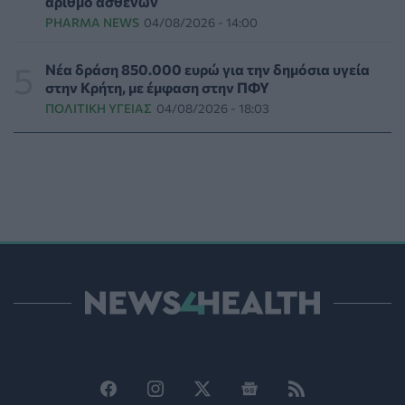
αριθμό ασθενών
ΥΓΕΊΑ
06/08/2026 - 16:00
PHARMA NEWS
04/08/2026 - 14:00
Εθελοντές του ΕΕΣ διέσωσαν δεκάδες οικόσιτα και
Νέα δράση 850.000 ευρώ για την δημόσια υγεία
άγρια ζώα από τις φωτιές στη Δυτική Αττική
στην Κρήτη, με έμφαση στην ΠΦΥ
PET
06/08/2026 - 15:42
ΠΟΛΙΤΙΚΉ ΥΓΕΊΑΣ
04/08/2026 - 18:03
Βίντεο από την καμπάνια Raise Her Voice για την
έγκαιρη αναγνώριση της έμφυλης βίας με έμφαση στις
γυναίκες με αναπηρία
ΨΥΧΙΚΉ ΥΓΕΊΑ
06/08/2026 - 15:21
Τα κουνούπια τελικά έχουν πράγματι προτιμήσεις
στους ανθρώπους - Τι έδειξε έρευνα
ΥΓΕΊΑ
06/08/2026 - 15:00
Θεσσαλονίκη: Νέοι ψεκασμοί κατά των κουνουπιών
σε 120.000 στρέμματα ορυζώνων στις 10, 11 και 12
Αυγούστου
ΠΟΛΙΤΙΚΉ ΥΓΕΊΑΣ
06/08/2026 - 14:41