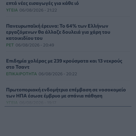
επτά νέες εισαγωγές για κάθε ιό
ΥΓΕΊΑ
06/08/2026 - 21:22
Πανευρωπαϊκή έρευνα: Το 64% των Ελλήνων
εργαζόμενων θα άλλαζε δουλειά για χάρη του
κατοικιδίου του
PET
06/08/2026 - 20:49
Επιδημία χολέρας με 239 κρούσματα και 13 νεκρούς
στο Τσαντ
ΕΠΙΚΑΙΡΌΤΗΤΑ
06/08/2026 - 20:22
Πρωτοποριακή ενδομήτρια επέμβαση σε νοσοκομείο
των ΗΠΑ έσωσε έμβρυο με σπάνια πάθηση
ΥΓΕΊΑ
06/08/2026 - 19:17
ΗΠΑ: Επιτροπή της Γερουσίας προτείνει άσκηση
διώξεων σε βάρος του Άντονι Φάουτσι
ΕΠΙΚΑΙΡΌΤΗΤΑ
06/08/2026 - 18:38