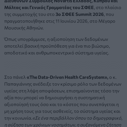
Διευθύνων Σύμβουλος Novartis Ελλάδος, Κύπρου και
Μάλτας και Γενικός Γραμματέας του ΣΦΕΕ
, στο πλαίσιο
της συμμετοχής του στο
3ο ΣΦΕΕ Summit 2026
, που
πραγματοποιήθηκε στις 11 Ιουνίου 2026, στο Μέγαρο
Μουσικής Αθηνών.
Όπως υπογράμμισε, η αξιοποίηση των δεδομένων
αποτελεί βασική προϋπόθεση για ένα πιο βιώσιμο,
αποδοτικό και ανθρωποκεντρικό σύστημα υγείας.
Στο πάνελ
«The Data-Driven Health CareSystem»,
ο κ.
Παπαγιάννης ανέδειξε τον κρίσιμο ρόλο των δεδομένων
υγείας στη λήψη αποφάσεων, επισημαίνοντας τόσο την
αξία που μπορεί να δημιουργήσει η συστηματική
αξιοποίησή τους όσο και το κόστος που συνεπάγεται η
μη χρήση τους για τους ασθενείς, το σύστημα υγείας και
την κοινωνία.
«Σε ένα περιβάλλον όπου το δημογραφικό,
η αύξηση των χρόνιων νοσημάτων, η αυξανόμενη ζήτηση