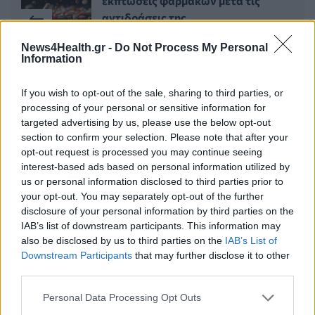
εκπτώσεις φαρμάκων μετά τις
αντιδράσεις της
φαρμακοβιομηχανίας
News4Health.gr -
Do Not Process My Personal
15 Ιουνίου 2026
Information
If you wish to opt-out of the sale, sharing to third parties, or
Η Ευρώπη στο σταυροδρόμι της
processing of your personal or sensitive information for
καινοτομίας: Αναγκαία η
targeted advertising by us, please use the below opt-out
αξιοποίηση των δεδομένων υγείας
section to confirm your selection. Please note that after your
και της τεχνητής νοημοσύνης
opt-out request is processed you may continue seeing
interest-based ads based on personal information utilized by
16 Ιουνίου 2026
us or personal information disclosed to third parties prior to
your opt-out. You may separately opt-out of the further
disclosure of your personal information by third parties on the
IAB’s list of downstream participants. This information may
ΣΧΕΤΙΚΑ ΑΡΘΡΑ
also be disclosed by us to third parties on the
IAB’s List of
Downstream Participants
that may further disclose it to other
third parties.
Personal Data Processing Opt Outs