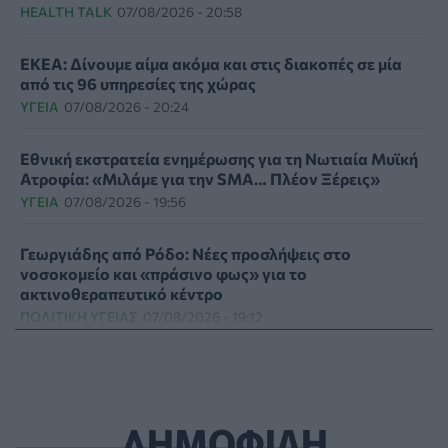
HEALTH TALK
07/08/2026 - 20:58
ΕΚΕΑ: Δίνουμε αίμα ακόμα και στις διακοπές σε μία
από τις 96 υπηρεσίες της χώρας
ΥΓΕΊΑ
07/08/2026 - 20:24
Εθνική εκστρατεία ενημέρωσης για τη Νωτιαία Μυϊκή
Ατροφία: «Μιλάμε για την SMA… Πλέον Ξέρεις»
ΥΓΕΊΑ
07/08/2026 - 19:56
Γεωργιάδης από Ρόδο: Νέες προσλήψεις στο
νοσοκομείο και «πράσινο φως» για το
ακτινοθεραπευτικό κέντρο
ΠΟΛΙΤΙΚΉ ΥΓΕΊΑΣ
07/08/2026 - 19:12
Σε κόκκινο συναγερμό για φωτιές Κρήτη, Βόρειο
Αιγαίο και Αττική το Σάββατο 8 Αυγούστου
ΕΠΙΚΑΙΡΌΤΗΤΑ
07/08/2026 - 18:37
ΔΗΜΟΦΙΛΗ