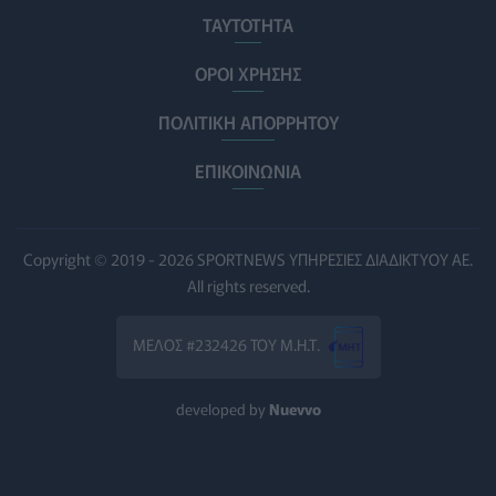
σοβαρής εγκεφαλικής κάκωσης
ΤΑΥΤΟΤΗΤΑ
ΥΓΕΊΑ
07/08/2026 - 14:00
ΟΡΟΙ ΧΡΗΣΗΣ
ΗΠΑ: Μεγάλη τράπεζα επενδύει 250 εκατ. δολάρια
ΠΟΛΙΤΙΚΗ ΑΠΟΡΡΗΤΟΥ
τον χρόνο για φάρμακα GLP-1 στους εργαζομένους
ΥΠΗΡΕΣΊΕΣ ΥΓΕΊΑΣ
07/08/2026 - 13:00
ΕΠΙΚΟΙΝΩΝΙΑ
Βασιλακόπουλος για ιό Δυτικού Νείλου: Στο
«κόκκινο» η Αττική – Τι πρέπει να προσέχουν οι
παραθεριστές
Copyright © 2019 - 2026 SPORTNEWS ΥΠΗΡΕΣΙΕΣ ΔΙΑΔΙΚΤΥΟΥ ΑΕ.
ΥΓΕΊΑ
07/08/2026 - 11:57
All rights reserved.
Γλοιοβλάστωμα: Νέο «παράθυρο» για πιο
ΜΕΛΟΣ #232426 ΤΟΥ Μ.Η.Τ.
αποτελεσματική χημειοθεραπεία μετά το χειρουργείο
ΥΓΕΊΑ
07/08/2026 - 11:00
developed by
Nuevvo
ΛΔ Κονγκό: Πάνω από 4.000 τα επιβεβαιωμένα
κρούσματα Έμπολα
ΥΓΕΊΑ
07/08/2026 - 10:30