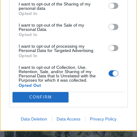
I want to opt-out of the Sharing of my
personal data.
Opted In
I want to opt-out of the Sale of my
Personal Data.
Opted In
I want to opt-out of processing my
Personal Data for Targeted Advertising.
Opted In
I want to opt-out of Collection, Use,
Retention, Sale, and/or Sharing of my
Personal Data that Is Unrelated with the
Purposes for which it was collected.
HEALTH TALK
06/08/2026 - 17:34
Opted Out
Διαβητική αμφιβληστροειδοπάθεια: «Σιωπηλός»
κίνδυνος για την όραση των ασθενών
CONFIRM
Data Deletion
Data Access
Privacy Policy