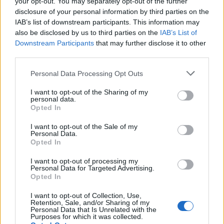
your opt-out. You may separately opt-out of the further
ΥΓΕΊΑ
07/08/2026 - 20:24
disclosure of your personal information by third parties on the
IAB’s list of downstream participants. This information may
also be disclosed by us to third parties on the
IAB’s List of
Εθνική εκστρατεία ενημέρωσης για τη Νωτιαία Μυϊκή
Downstream Participants
that may further disclose it to other
Ατροφία: «Μιλάμε για την SMA… Πλέον Ξέρεις»
third parties.
ΥΓΕΊΑ
07/08/2026 - 19:56
Personal Data Processing Opt Outs
Γεωργιάδης από Ρόδο: Νέες προσλήψεις στο
I want to opt-out of the Sharing of my
νοσοκομείο και «πράσινο φως» για το
personal data.
ακτινοθεραπευτικό κέντρο
Opted In
ΠΟΛΙΤΙΚΉ ΥΓΕΊΑΣ
07/08/2026 - 19:12
I want to opt-out of the Sale of my
Personal Data.
Σε κόκκινο συναγερμό για φωτιές Κρήτη, Βόρειο
Opted In
Αιγαίο και Αττική το Σάββατο 8 Αυγούστου
I want to opt-out of processing my
ΕΠΙΚΑΙΡΌΤΗΤΑ
07/08/2026 - 18:37
ΔΗΜΟΦΙΛΗ
Personal Data for Targeted Advertising.
Opted In
Τι μπορεί να μας διδάξει η νέα ταινία του Spider-Man
I want to opt-out of Collection, Use,
για την απώλεια και το πένθος
FDA: Πράσινο φως στο πρώτο εμβόλιο γρίπης
Retention, Sale, and/or Sharing of my
Personal Data that Is Unrelated with the
ΨΥΧΙΚΉ ΥΓΕΊΑ
07/08/2026 - 18:11
mRNA της Moderna – Τι δείχνουν οι μελέτες»
Purposes for which it was collected.