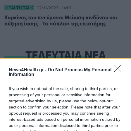
HEALTH TALK
02/11/2023 - 14:01
Καρκίνος του πνεύμονα: Μείωση κινδύνου και
αύξηση ίασης - Τα «όπλα» της επιστήμης
ΤΕΛΕΥΤΑΙΑ ΝΕΑ
ΕΕΣ: Τα μέτρα ασφαλείας που πρέπει να λάβουν οι
News4Health.gr -
Do Not Process My Personal
Information
πληγέντες από τη φωτιά στη Δυτική Αττική
ΕΠΙΚΑΙΡΌΤΗΤΑ
07/08/2026 - 21:44
If you wish to opt-out of the sale, sharing to third parties, or
processing of your personal or sensitive information for
Καλοκαιρινές διακοπές με ασφάλεια και για τους
targeted advertising by us, please use the below opt-out
καρδιοπαθείς
section to confirm your selection. Please note that after your
HEALTH TALK
07/08/2026 - 20:58
opt-out request is processed you may continue seeing
interest-based ads based on personal information utilized by
ΕΚΕΑ: Δίνουμε αίμα ακόμα και στις διακοπές σε μία
us or personal information disclosed to third parties prior to
από τις 96 υπηρεσίες της χώρας