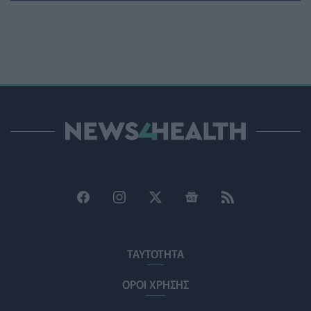
ΥΓΕΊΑ
07/08/2026 - 15:42
Ο Δήμος Μετεώρων επενδύει στην πρωτοβάθμια
φροντίδα υγείας και την πρόληψη
ΠΟΛΙΤΙΚΉ ΥΓΕΊΑΣ
07/08/2026 - 15:24
Και οι μαϊμούδες έχουν κατοικίδια! Οι επιστήμονες
ρίχνουν φως στις "φιλίες" μεταξύ διαφορετικών ειδών
PET
07/08/2026 - 15:02
Η ΕΙΝΑΠ καταγγέλλει την αιφνιδιαστική ένταξη του
Σισμανογλείου στις πρωινές εφημερίες της Αττικής
ΠΟΛΙΤΙΚΉ ΥΓΕΊΑΣ
07/08/2026 - 14:39
Ηλεκτρικά πατίνια: 3,5 φορές μεγαλύτερος ο κίνδυνος
ΤΑΥΤΟΤΗΤΑ
σοβαρής εγκεφαλικής κάκωσης
ΥΓΕΊΑ
07/08/2026 - 14:00
ΟΡΟΙ ΧΡΗΣΗΣ