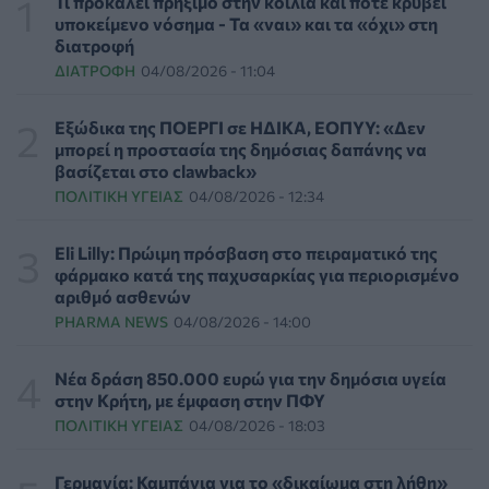
Τι προκαλεί πρήξιμο στην κοιλιά και πότε κρύβει
HEALTH TALK
06/08/2026 - 17:34
υποκείμενο νόσημα - Τα «ναι» και τα «όχι» στη
διατροφή
ΔΙΑΤΡΟΦΉ
04/08/2026 - 11:04
Γιατί οι γιατροί διστάζουν να γράψουν ορμονική
θεραπεία για την εμμηνόπαυση
ΥΓΕΊΑ
06/08/2026 - 17:01
Εξώδικα της ΠΟΕΡΓΙ σε ΗΔΙΚΑ, ΕΟΠΥΥ: «Δεν
μπορεί η προστασία της δημόσιας δαπάνης να
βασίζεται στο clawback»
Γιαννάκος: Πρωτοφανής πίεση στο Νοσοκομείο
ΠΟΛΙΤΙΚΉ ΥΓΕΊΑΣ
04/08/2026 - 12:34
Ζακύνθου - Καταγγέλθηκαν οκτώ βιασμοί γυναικών
ΠΟΛΙΤΙΚΉ ΥΓΕΊΑΣ
06/08/2026 - 16:34
Eli Lilly: Πρώιμη πρόσβαση στο πειραματικό της
φάρμακο κατά της παχυσαρκίας για περιορισμένο
Έκτακτα μέτρα και στην Καστοριά κατά της διασποράς
αριθμό ασθενών
της ευλογιάς των προβάτων
PHARMA NEWS
04/08/2026 - 14:00
ΕΠΙΚΑΙΡΌΤΗΤΑ
06/08/2026 - 16:16
Νέα δράση 850.000 ευρώ για την δημόσια υγεία
Τα τρία SOS στη μέση ηλικία που εξασφαλίζουν 13
στην Κρήτη, με έμφαση στην ΠΦΥ
επιπλέον χρόνια χωρίς άνοια
ΠΟΛΙΤΙΚΉ ΥΓΕΊΑΣ
04/08/2026 - 18:03
ΥΓΕΊΑ
06/08/2026 - 16:00
Γερμανία: Καμπάνια για το «δικαίωμα στη λήθη»