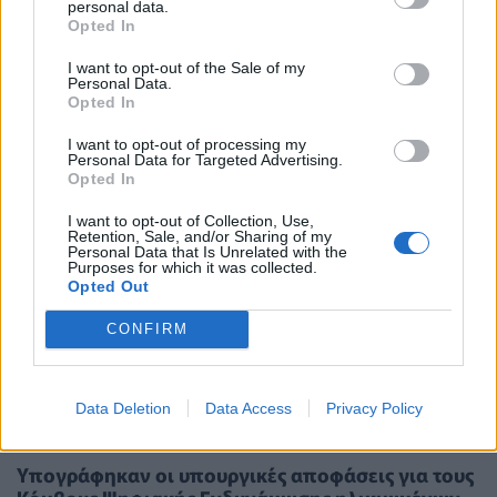
χορήγηση ιθαγένειας σε άτομα με αναπηρίες και
personal data.
σύνδρομο Down
Opted In
I want to opt-out of the Sale of my
Personal Data.
Opted In
I want to opt-out of processing my
Personal Data for Targeted Advertising.
Opted In
I want to opt-out of Collection, Use,
Retention, Sale, and/or Sharing of my
Personal Data that Is Unrelated with the
Purposes for which it was collected.
Opted Out
CONFIRM
Data Deletion
Data Access
Privacy Policy
ΕΠΙΚΑΙΡΌΤΗΤΑ
26/01/2026 - 15:39
Υπογράφηκαν οι υπουργικές αποφάσεις για τους