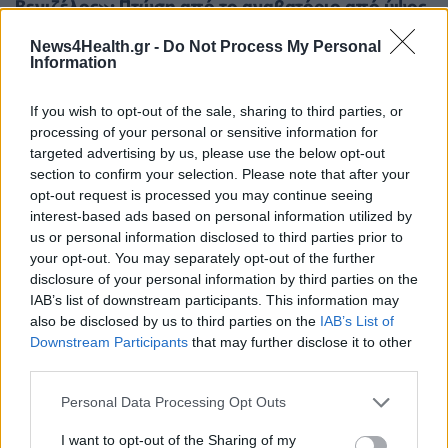
Βενιζέλος»: Πτώση από το αναβατόριο από ύψος
1,5 μέτρου
News4Health.gr -
Do Not Process My Personal
Information
If you wish to opt-out of the sale, sharing to third parties, or
processing of your personal or sensitive information for
targeted advertising by us, please use the below opt-out
section to confirm your selection. Please note that after your
opt-out request is processed you may continue seeing
interest-based ads based on personal information utilized by
us or personal information disclosed to third parties prior to
your opt-out. You may separately opt-out of the further
disclosure of your personal information by third parties on the
IAB’s list of downstream participants. This information may
also be disclosed by us to third parties on the
IAB’s List of
Downstream Participants
that may further disclose it to other
third parties.
PATIENT TALK
09/02/2026 - 18:28
Personal Data Processing Opt Outs
Καταγγελία της ΕΣΑμεΑ για διακρίσεις στη
I want to opt-out of the Sharing of my