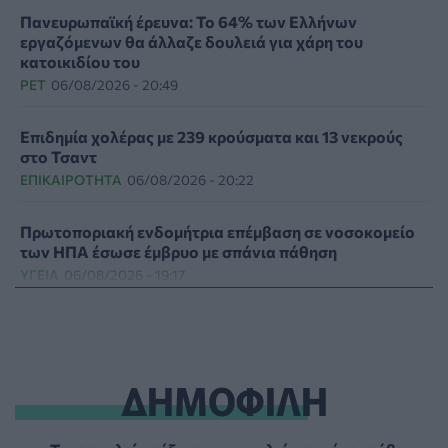
Πανευρωπαϊκή έρευνα: Το 64% των Ελλήνων
εργαζόμενων θα άλλαζε δουλειά για χάρη του
κατοικιδίου του
PET
06/08/2026 - 20:49
Επιδημία χολέρας με 239 κρούσματα και 13 νεκρούς
στο Τσαντ
ΕΠΙΚΑΙΡΌΤΗΤΑ
06/08/2026 - 20:22
Πρωτοποριακή ενδομήτρια επέμβαση σε νοσοκομείο
των ΗΠΑ έσωσε έμβρυο με σπάνια πάθηση
ΥΓΕΊΑ
06/08/2026 - 19:17
ΗΠΑ: Επιτροπή της Γερουσίας προτείνει άσκηση
διώξεων σε βάρος του Άντονι Φάουτσι
ΕΠΙΚΑΙΡΌΤΗΤΑ
06/08/2026 - 18:38
ΔΗΜΟΦΙΛΗ
Διαβητική αμφιβληστροειδοπάθεια: «Σιωπηλός»
κίνδυνος για την όραση των ασθενών