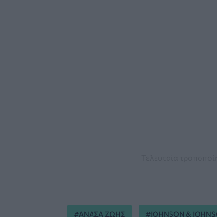
Τελευταία τροποποίη
ΑΝΑΣΑ ΖΩΗΣ
JOHNSON & JOHN