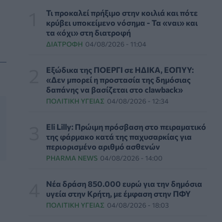
ΨΥΧΙΚΉ ΥΓΕΊΑ
06/08/2026 - 14:00
Τι προκαλεί πρήξιμο στην κοιλιά και πότε
κρύβει υποκείμενο νόσημα - Τα «ναι» και
Ευρεία σύσκεψη στον ΕΟΦ για την ομαλή
τα «όχι» στη διατροφή
λειτουργία της εφοδιαστικής αλυσίδας
ΔΙΑΤΡΟΦΉ
04/08/2026 - 11:04
φαρμάκων
PHARMA POLICY
06/08/2026 - 13:54
Εξώδικα της ΠΟΕΡΓΙ σε ΗΔΙΚΑ, ΕΟΠΥΥ:
«Δεν μπορεί η προστασία της δημόσιας
Γιατί ξαναπαίρνουμε το χαμένο βάρος; Ο
δαπάνης να βασίζεται στο clawback»
ρόλος του βιολογικού προγραμματισμού μας
ΠΟΛΙΤΙΚΉ ΥΓΕΊΑΣ
04/08/2026 - 12:34
ΔΙΑΤΡΟΦΉ
06/08/2026 - 13:00
Eli Lilly: Πρώιμη πρόσβαση στο πειραματικό
ΠΙΣ: Η διορισμένη από το Υπουργείο Υγείας
της φάρμακο κατά της παχυσαρκίας για
Διοικούσα Επιτροπή δεσμεύεται για νέες
περιορισμένο αριθμό ασθενών
εκλογές
PHARMA NEWS
04/08/2026 - 14:00
ΠΟΛΙΤΙΚΉ ΥΓΕΊΑΣ
06/08/2026 - 12:32
Νέα δράση 850.000 ευρώ για την δημόσια
Eli Lilly: Εκρηκτική άνοδος στις πωλήσεις των
υγεία στην Κρήτη, με έμφαση στην ΠΦΥ
ενέσιμων φαρμάκων της για την απώλεια
ΠΟΛΙΤΙΚΉ ΥΓΕΊΑΣ
04/08/2026 - 18:03
βάρους