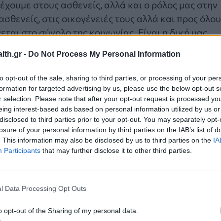
ρέχουμε στους ασθενείς, αλλά και ο ρόλος μας στην
ασθενείς, στις οικογένειές τους αλλά και προς όλου
ται στο σύνολο της κοινωνίας. Είναι η δική μας
th.gr -
Do Not Process My Personal Information
to opt-out of the sale, sharing to third parties, or processing of your per
formation for targeted advertising by us, please use the below opt-out s
ια τόσο σημαντική εκστρατεία κοινωνικής σημασίας
r selection. Please note that after your opt-out request is processed y
δο είναι σημαντικό να υπάρχει ενημέρωση προς το
eing interest-based ads based on personal information utilized by us or
disclosed to third parties prior to your opt-out. You may separately opt-
Πνεύμονα με έγκαιρη διάγνωση και υποστήριξη για
losure of your personal information by third parties on the IAB’s list of
on υπηρετούμε την επιστήμη και την καινοτομία,
. This information may also be disclosed by us to third parties on the
IA
αγγελματιών Υγείας και της κοινωνίας στο σύνολό
Participants
that may further disclose it to other third parties.
τίδα των πολιτών στην χώρα μας. Στηρίζουμε την
μια ανάσα ζωής στην Ελλάδα», ανέφερε ο Γρηγόρης
ων και Ισραήλ, Johnson & Johnson Καταναλωτικά
l Data Processing Opt Outs
o opt-out of the Sharing of my personal data.