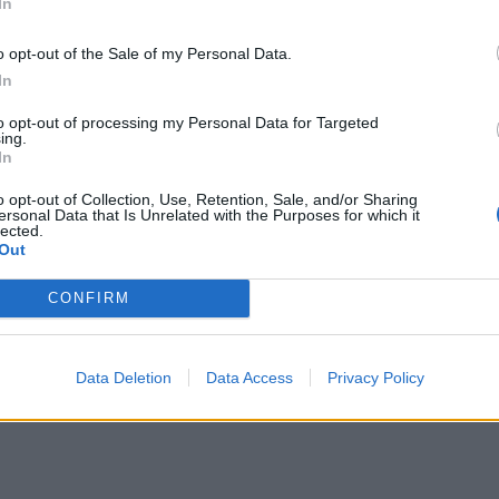
In
o opt-out of the Sale of my Personal Data.
In
to opt-out of processing my Personal Data for Targeted
ing.
In
o opt-out of Collection, Use, Retention, Sale, and/or Sharing
ersonal Data that Is Unrelated with the Purposes for which it
lected.
Out
CONFIRM
εοπτικό κοινωνικό μήνυμα καθώς και από δράσεις
 Αναμένεται πλήρης και αναλυτική παρουσίαση στι
Data Deletion
Data Access
Privacy Policy