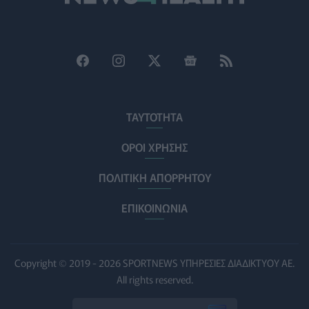
ρίχνουν φως στις "φιλίες" μεταξύ διαφορετικών ειδών
PET
07/08/2026 - 15:02
Η ΕΙΝΑΠ καταγγέλλει την αιφνιδιαστική ένταξη του
Σισμανογλείου στις πρωινές εφημερίες της Αττικής
ΠΟΛΙΤΙΚΉ ΥΓΕΊΑΣ
07/08/2026 - 14:39
ΤΑΥΤΟΤΗΤΑ
Ηλεκτρικά πατίνια: 3,5 φορές μεγαλύτερος ο κίνδυνος
σοβαρής εγκεφαλικής κάκωσης
ΟΡΟΙ ΧΡΗΣΗΣ
ΥΓΕΊΑ
07/08/2026 - 14:00
ΠΟΛΙΤΙΚΗ ΑΠΟΡΡΗΤΟΥ
ΗΠΑ: Μεγάλη τράπεζα επενδύει 250 εκατ. δολάρια
τον χρόνο για φάρμακα GLP-1 στους εργαζομένους
ΕΠΙΚΟΙΝΩΝΙΑ
ΥΠΗΡΕΣΊΕΣ ΥΓΕΊΑΣ
07/08/2026 - 13:00
Βασιλακόπουλος για ιό Δυτικού Νείλου: Στο
Copyright © 2019 - 2026 SPORTNEWS ΥΠΗΡΕΣΙΕΣ ΔΙΑΔΙΚΤΥΟΥ ΑΕ.
«κόκκινο» η Αττική – Τι πρέπει να προσέχουν οι
All rights reserved.
παραθεριστές
ΥΓΕΊΑ
07/08/2026 - 11:57