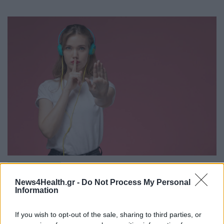
ΨΥΧΙΚΉ ΥΓΕΊΑ
22/04/2026 - 16:11
Ξεστομίζουμε 338 λιγότερες λέξεις καθημερινά -
News4Health.gr -
Do Not Process My Personal
Information
Πώς συνδεόμαστε τελικά μεταξύ μας;
If you wish to opt-out of the sale, sharing to third parties, or