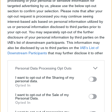
processing of your personal or sensitive information for
targeted advertising by us, please use the below opt-out
section to confirm your selection. Please note that after your
opt-out request is processed you may continue seeing
interest-based ads based on personal information utilized by
us or personal information disclosed to third parties prior to
your opt-out. You may separately opt-out of the further
disclosure of your personal information by third parties on the
IAB’s list of downstream participants. This information may
also be disclosed by us to third parties on the
IAB’s List of
Downstream Participants
that may further disclose it to other
third parties.
Personal Data Processing Opt Outs
ΨΥΧΙΚΉ ΥΓΕΊΑ
19/03/2026 - 15:19
I want to opt-out of the Sharing of my
Facebook vs Instagram, Tik-Tok: Ποιο επιβαρύνει
personal data.
περισσότερο την ψυχική υγεία των νέων
Opted In
I want to opt-out of the Sale of my
Personal Data.
Opted In