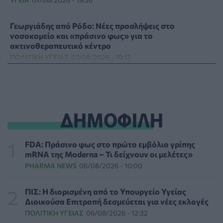
Γεωργιάδης από Ρόδο: Νέες προσλήψεις στο
νοσοκομείο και «πράσινο φως» για το
ακτινοθεραπευτικό κέντρο
ΠΟΛΙΤΙΚΉ ΥΓΕΊΑΣ
07/08/2026 - 19:12
Σε κόκκινο συναγερμό για φωτιές Κρήτη, Βόρειο
Αιγαίο και Αττική το Σάββατο 8 Αυγούστου
ΕΠΙΚΑΙΡΌΤΗΤΑ
07/08/2026 - 18:37
ΔΗΜΟΦΙΛΗ
Τι μπορεί να μας διδάξει η νέα ταινία του Spider-Man
για την απώλεια και το πένθος
FDA: Πράσινο φως στο πρώτο εμβόλιο γρίπης
ΨΥΧΙΚΉ ΥΓΕΊΑ
07/08/2026 - 18:11
mRNA της Moderna – Τι δείχνουν οι μελέτες»
PHARMA NEWS
06/08/2026 - 10:00
Επιπλέον πόροι 12,5 εκατ. ευρώ στις Περιφέρειες για
την ενίσχυση της βιοασφάλειας από το ΥΠΑΑΤ
ΠΙΣ: Η διορισμένη από το Υπουργείο Υγείας
ΕΠΙΚΑΙΡΌΤΗΤΑ
07/08/2026 - 17:42
Διοικούσα Επιτροπή δεσμεύεται για νέες εκλογές
ΠΟΛΙΤΙΚΉ ΥΓΕΊΑΣ
06/08/2026 - 12:32