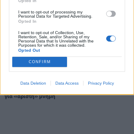
Opted In
I want to opt-out of processing my
Personal Data for Targeted Advertising.
Opted In
I want to opt-out of Collection, Use,
Retention, Sale, and/or Sharing of my
Personal Data that Is Unrelated with the
Purposes for which it was collected.
Opted Out
CONFIRM
ΔΙΑΤΡΟΦΉ
29/05/2023 - 10:05
Πανελλήνιες 2023: Τι πρέπει να φάτε πριν
Data Deletion
Data Access
Privacy Policy
γράψετε στις εξετάσεις - Τα 5 δυναμωτικά πρωινά
για «άριστη» μνήμη