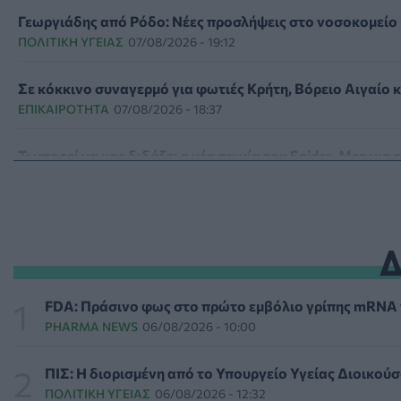
Γεωργιάδης από Ρόδο: Νέες προσλήψεις στο νοσοκομείο 
ΠΟΛΙΤΙΚΉ ΥΓΕΊΑΣ
07/08/2026 - 19:12
Σε κόκκινο συναγερμό για φωτιές Κρήτη, Βόρειο Αιγαίο 
ΕΠΙΚΑΙΡΌΤΗΤΑ
07/08/2026 - 18:37
Τι μπορεί να μας διδάξει η νέα ταινία του Spider-Man για
ΨΥΧΙΚΉ ΥΓΕΊΑ
07/08/2026 - 18:11
Επιπλέον πόροι 12,5 εκατ. ευρώ στις Περιφέρειες για τη
ΕΠΙΚΑΙΡΌΤΗΤΑ
07/08/2026 - 17:42
Συναγερμός στις ΗΠΑ για φονικό μύκητα που αντέχει κα
FDA: Πράσινο φως στο πρώτο εμβόλιο γρίπης mRNA τη
ΥΓΕΊΑ
07/08/2026 - 17:17
PHARMA NEWS
06/08/2026 - 10:00
Πέθανε στα 26 της η influencer Σίντνεϊ Τάουλ που μοιράστ
ΠΙΣ: Η διορισμένη από το Υπουργείο Υγείας Διοικούσ
ΕΠΙΚΑΙΡΌΤΗΤΑ
07/08/2026 - 16:41
ΠΟΛΙΤΙΚΉ ΥΓΕΊΑΣ
06/08/2026 - 12:32