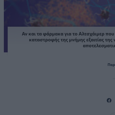
Αν και τα φάρμακα για το Αλτσχάιμερ πο
καταστροφής της μνήμης εξαιτίας της 
αποτελεσματικ
Παρ
—