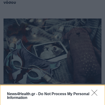
νόσου
ΥΓΕΊΑ
07/09/2024 - 15:44
News4Health.gr -
Do Not Process My Personal
Ξεκινά η κλινική δοκιμή φαρμάκου κατά της
Information
εξωμήτριας κύησης