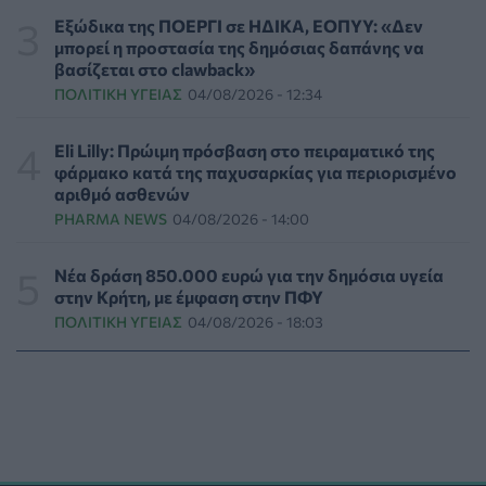
Εξώδικα της ΠΟΕΡΓΙ σε ΗΔΙΚΑ, ΕΟΠΥΥ: «Δεν
μπορεί η προστασία της δημόσιας δαπάνης να
Εθελοντές του ΕΕΣ διέσωσαν δεκάδες οικόσιτα και
βασίζεται στο clawback»
άγρια ζώα από τις φωτιές στη Δυτική Αττική
ΠΟΛΙΤΙΚΉ ΥΓΕΊΑΣ
04/08/2026 - 12:34
PET
06/08/2026 - 15:42
Eli Lilly: Πρώιμη πρόσβαση στο πειραματικό της
Βίντεο από την καμπάνια Raise Her Voice για την
φάρμακο κατά της παχυσαρκίας για περιορισμένο
έγκαιρη αναγνώριση της έμφυλης βίας με έμφαση στις
αριθμό ασθενών
γυναίκες με αναπηρία
PHARMA NEWS
04/08/2026 - 14:00
ΨΥΧΙΚΉ ΥΓΕΊΑ
06/08/2026 - 15:21
Νέα δράση 850.000 ευρώ για την δημόσια υγεία
Τα κουνούπια τελικά έχουν πράγματι προτιμήσεις
στην Κρήτη, με έμφαση στην ΠΦΥ
στους ανθρώπους - Τι έδειξε έρευνα
ΠΟΛΙΤΙΚΉ ΥΓΕΊΑΣ
04/08/2026 - 18:03
ΥΓΕΊΑ
06/08/2026 - 15:00
Θεσσαλονίκη: Νέοι ψεκασμοί κατά των κουνουπιών
σε 120.000 στρέμματα ορυζώνων στις 10, 11 και 12
Αυγούστου
ΠΟΛΙΤΙΚΉ ΥΓΕΊΑΣ
06/08/2026 - 14:41