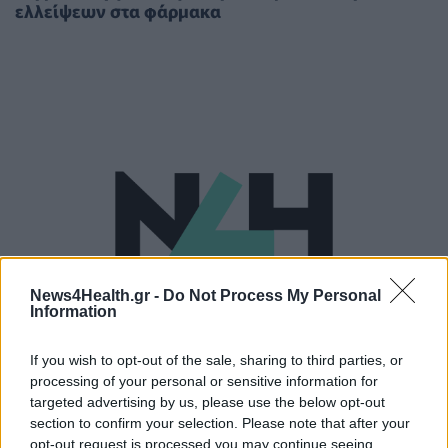
ελλείψεων στα φάρμακα
News4Health.gr -
Do Not Process My Personal
Information
If you wish to opt-out of the sale, sharing to third parties, or
processing of your personal or sensitive information for
ΠΟΛΙΤΙΚΉ ΥΓΕΊΑΣ
08/01/2020 - 19:54
targeted advertising by us, please use the below opt-out
Ουρές, καθυστερήσεις σε χειρουργεία και μπλόκο
section to confirm your selection. Please note that after your
σε εξιτήρια από το νέο σύστημα της ΗΔΙΚΑ
opt-out request is processed you may continue seeing