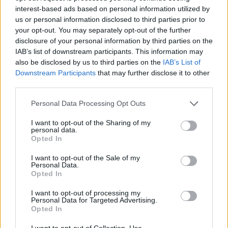
interest-based ads based on personal information utilized by
us or personal information disclosed to third parties prior to
your opt-out. You may separately opt-out of the further
disclosure of your personal information by third parties on the
IAB’s list of downstream participants. This information may
also be disclosed by us to third parties on the
IAB’s List of
Downstream Participants
that may further disclose it to other
Σελίδα 7 από 7
third parties.
Personal Data Processing Opt Outs
ΤΕΛΕΥΤΑΙΑ ΝΕΑ
I want to opt-out of the Sharing of my
personal data.
Opted In
ΕΕΣ: Τα μέτρα ασφαλείας που πρέπει να λάβουν οι
I want to opt-out of the Sale of my
Personal Data.
πληγέντες από τη φωτιά στη Δυτική Αττική
Opted In
ΕΠΙΚΑΙΡΌΤΗΤΑ
07/08/2026 - 21:44
I want to opt-out of processing my
Personal Data for Targeted Advertising.
Καλοκαιρινές διακοπές με ασφάλεια και για τους
Opted In
καρδιοπαθείς
HEALTH TALK
07/08/2026 - 20:58
I want to opt-out of Collection, Use,