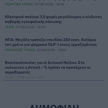
ΠΟΛΙΤΙΚΉ ΥΓΕΊΑΣ
07/08/2026 - 14:39
Ηλεκτρικά πατίνια: 3,5 φορές μεγαλύτερος ο κίνδυνος
σοβαρής εγκεφαλικής κάκωσης
ΥΓΕΊΑ
07/08/2026 - 14:00
ΗΠΑ: Μεγάλη τράπεζα επενδύει 250 εκατ. δολάρια
τον χρόνο για φάρμακα GLP-1 στους εργαζομένους
ΥΠΗΡΕΣΊΕΣ ΥΓΕΊΑΣ
07/08/2026 - 13:00
Βασιλακόπουλος για ιό Δυτικού Νείλου: Στο
«κόκκινο» η Αττική – Τι πρέπει να προσέχουν οι
παραθεριστές
ΥΓΕΊΑ
07/08/2026 - 11:57
Γλοιοβλάστωμα: Νέο «παράθυρο» για πιο
αποτελεσματική χημειοθεραπεία μετά το χειρουργείο
ΥΓΕΊΑ
07/08/2026 - 11:00
ΔΗΜΟΦΙΛΗ