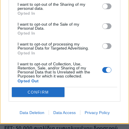
στην πρώτη γραμμή της μάχης με τις φλόγες στον
I want to opt-out of the Sharing of my
personal data.
Κουβαρά Αττικής
Opted In
I want to opt-out of the Sale of my
Personal Data.
Opted In
I want to opt-out of processing my
Personal Data for Targeted Advertising.
Opted In
I want to opt-out of Collection, Use,
Retention, Sale, and/or Sharing of my
Personal Data that Is Unrelated with the
Purposes for which it was collected.
Opted Out
CONFIRM
Data Deletion
Data Access
Privacy Policy
ΕΠΙΚΑΙΡΌΤΗΤΑ
17/07/2023 - 12:58
ΕΕΣ: 50.000 φιαλίδια εμφιαλωμένου δροσερού