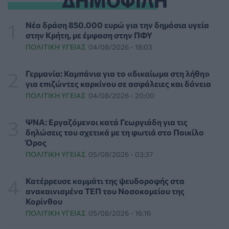
ΛΔ Κονγκό: Πάνω από 4.000 τα επιβεβαιωμένα
κρούσματα Έμπολα
Νέα δράση 850.000 ευρώ για την δημόσια υγεία
ΥΓΕΊΑ
07/08/2026 - 10:30
στην Κρήτη, με έμφαση στην ΠΦΥ
ΠΟΛΙΤΙΚΉ ΥΓΕΊΑΣ
04/08/2026 - 18:03
Τεχνητή νοημοσύνη σχεδίασε για πρώτη φορά
λειτουργικούς ιούς - Oι προοπτικές και οι κίνδυνοι
Γερμανία: Καμπάνια για το «δικαίωμα στη λήθη»
ΥΓΕΊΑ
07/08/2026 - 10:00
για επιζώντες καρκίνου σε ασφάλειες και δάνεια
ΠΟΛΙΤΙΚΉ ΥΓΕΊΑΣ
04/08/2026 - 20:00
Αποστολή e-mail από το Υπουργείο Υγείας για ασφαλή
κολύμβηση
ΨΝΑ: Εργαζόμενοι κατά Γεωργιάδη για τις
ΥΓΕΊΑ
07/08/2026 - 09:00
δηλώσεις του σχετικά με τη φωτιά στο Ποικίλο
Όρος
ΠΟΛΙΤΙΚΉ ΥΓΕΊΑΣ
05/08/2026 - 03:37
Πέντε συμβουλές για καυτό αλλά και ασφαλές σεξ το
καλοκαίρι
ΥΓΕΊΑ
06/08/2026 - 22:01
Κατέρρευσε κομμάτι της ψευδοροφής στα
ανακαινισμένα ΤΕΠ του Νοσοκομείου της
Κορίνθου
ΕΟΔΥ: Σε ύφεση κορονοϊός, γρίπη και RSV με μόλις
ΠΟΛΙΤΙΚΉ ΥΓΕΊΑΣ
05/08/2026 - 16:16
επτά νέες εισαγωγές για κάθε ιό
ΥΓΕΊΑ
06/08/2026 - 21:22