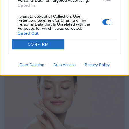
Personal Data for Targeted Advertising.
Opted In
I want to opt-out of Collection, Use,
Retention, Sale, and/or Sharing of my
ΥΓΕΊΑ
16/12/2025 - 13:00
Personal Data that Is Unrelated with the
Purposes for which it was collected.
Πώς το μαλακτικό στην πλύση μπορεί να
Opted Out
σαμποτάρει την υγεία αλλά και την
ανθεκτικότητα των ρούχων
CONFIRM
Data Deletion
Data Access
Privacy Policy