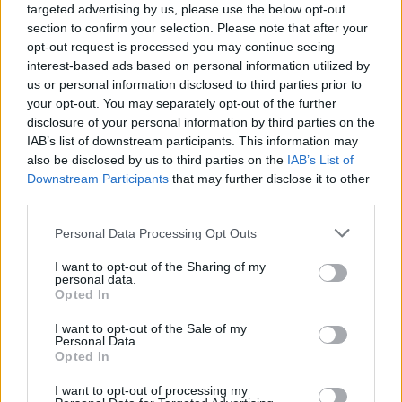
targeted advertising by us, please use the below opt-out
section to confirm your selection. Please note that after your
opt-out request is processed you may continue seeing
interest-based ads based on personal information utilized by
us or personal information disclosed to third parties prior to
ΥΓΕΊΑ
17/12/2025 - 16:16
your opt-out. You may separately opt-out of the further
Ο πεντάλογος του σωστού ντους: Γιατί δεν πρέπει
disclosure of your personal information by third parties on the
να επιλέγετε το καυτό νερό
IAB’s list of downstream participants. This information may
also be disclosed by us to third parties on the
IAB’s List of
Downstream Participants
that may further disclose it to other
third parties.
Personal Data Processing Opt Outs
I want to opt-out of the Sharing of my
personal data.
Opted In
I want to opt-out of the Sale of my
Personal Data.
Opted In
I want to opt-out of processing my