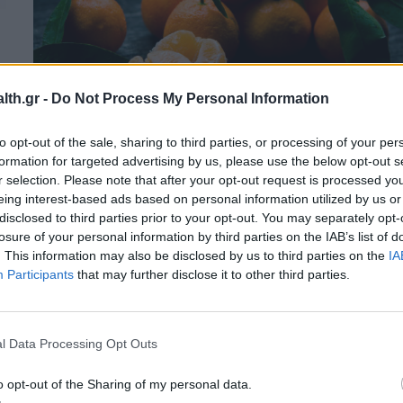
th.gr -
Do Not Process My Personal Information
to opt-out of the sale, sharing to third parties, or processing of your per
ΔΙΑΤΡΟΦΉ
01/12/2025 - 09:43
formation for targeted advertising by us, please use the below opt-out s
Επτά πολύ καλοί λόγοι για να εντάξετε
r selection. Please note that after your opt-out request is processed y
τα μανταρίνια στη διατροφή σας
eing interest-based ads based on personal information utilized by us or
disclosed to third parties prior to your opt-out. You may separately opt-
losure of your personal information by third parties on the IAB’s list of
. This information may also be disclosed by us to third parties on the
IA
Participants
that may further disclose it to other third parties.
l Data Processing Opt Outs
o opt-out of the Sharing of my personal data.