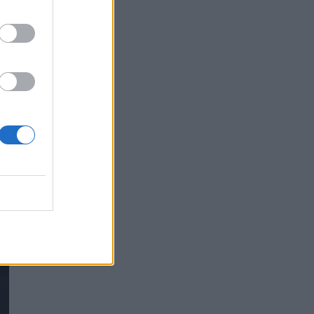
πυρόπληκτους της Δυτικής Αττικής από τον
ΕΕΣ
ΕΠΙΚΑΙΡΌΤΗΤΑ
05/08/2026 - 18:34
Νέα μελέτη: Η μοναξιά και οι επιπτώσεις της
στην γενική υγεία σε σύγκριση με την
κοινωνική απομόνωση
ΨΥΧΙΚΉ ΥΓΕΊΑ
05/08/2026 - 18:21
Χαλκιδική: Εντός ορίων τα αποτελέσματα από
τις πρώτες μικροβιολογικές αναλύσεις στο
πόσιμο νερό
ΕΠΙΚΑΙΡΌΤΗΤΑ
05/08/2026 - 17:39
Χαμηλά τα ποσοστά αποκλειστικού θηλασμού
μέχρι τον 6ο μήνα στην Ελλάδα
ΥΓΕΊΑ
05/08/2026 - 17:14
ΠΟΕΡΓΙ: Η πρόληψη δεν μπορεί να
χρηματοδοτείται από τους παρόχους μέσω