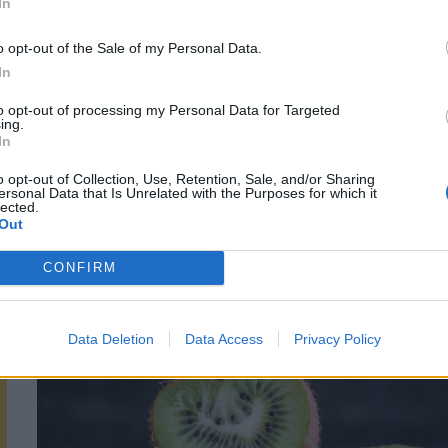
In
o opt-out of the Sale of my Personal Data.
In
to opt-out of processing my Personal Data for Targeted
ing.
In
ΔΙΑΤΡΟΦΉ
11/08/2025 - 14:28
o opt-out of Collection, Use, Retention, Sale, and/or Sharing
Κόλιανδρος: Το βότανο που συνδέεται
ersonal Data that Is Unrelated with the Purposes for which it
με τη μείωση της φλεγμονής, του
lected.
Out
άγχους και του σακχάρου στο αίμα
CONFIRM
Data Deletion
Data Access
Privacy Policy