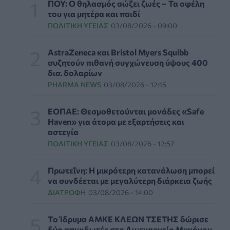
ΠΟΥ: Ο θηλασμός σώζει ζωές – Τα οφέλη
DIGITAL HEALTH
05/08/2026 - 15:00
του για μητέρα και παιδί
ΠΟΛΙΤΙΚΉ ΥΓΕΊΑΣ
03/08/2026 - 09:00
Προϊόντα για τα χείλη: Τα "τυφλά σημεία"
στους ελέγχους της ασφάλειας τους για την
AstraZeneca και Bristol Myers Squibb
υγεία
συζητούν πιθανή συγχώνευση ύψους 400
ΟΜΟΡΦΙΆ
05/08/2026 - 14:00
δισ. δολαρίων
PHARMA NEWS
03/08/2026 - 12:15
Ποια σκευάσματα οδήγησαν στα κέρδη και
ποια «πλήγωσαν» τους φαρμακευτικούς
ΕΟΠΑΕ: Θεσμοθετούνται μονάδες «Safe
κολοσσούς
Haven» για άτομα με εξαρτήσεις και
PHARMA POLICY
05/08/2026 - 13:00
αστεγία
ΠΟΛΙΤΙΚΉ ΥΓΕΊΑΣ
03/08/2026 - 12:57
Μέτρα προστασίας του πληθυσμού από τις
εκτεταμένες πυρκαγιές
Πρωτεΐνη: Η μικρότερη κατανάλωση μπορεί
ΥΓΕΊΑ
05/08/2026 - 12:00
να συνδέεται με μεγαλύτερη διάρκεια ζωής
ΔΙΑΤΡΟΦΉ
03/08/2026 - 14:00
Νέο εμφύτευμα για τον καρκίνο των ωοθηκών
χορηγεί θεραπεία και "κατασκοπεύει" τον
Tο Ίδρυμα ΑΜΚΕ ΚΛΕΩΝ ΤΣΕΤΗΣ δώρισε
όγκο
δύο απινιδωτές στο Λιμεναρχείο Μυκόνου