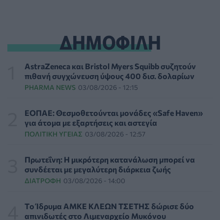
δεδομένα αποκαλύπτουν πολλά για την ψυχική υγεία
ΨΥΧΙΚΉ ΥΓΕΊΑ
05/08/2026 - 23:17
ΔΗΜΟΦΙΛΗ
Γεωργιάδης: «Δεν έπεσε η ψευδοροφή στα ΤΕΠ του
Νοσοκομείου Κορίνθου, την ξήλωσαν»
ΠΟΛΙΤΙΚΉ ΥΓΕΊΑΣ
05/08/2026 - 21:53
AstraZeneca και Bristol Myers Squibb συζητούν
πιθανή συγχώνευση ύψους 400 δισ. δολαρίων
PHARMA NEWS
03/08/2026 - 12:15
Ιαπωνικό θαύμα κατά της περιοδοντίτιδας:
Καινοτόμος θεραπεία στοχεύει μόνο το
βακτήριο-«κλειδί»
ΕΟΠΑΕ: Θεσμοθετούνται μονάδες «Safe Haven»
ΥΓΕΊΑ
05/08/2026 - 21:17
για άτομα με εξαρτήσεις και αστεγία
ΠΟΛΙΤΙΚΉ ΥΓΕΊΑΣ
03/08/2026 - 12:57
Τύποι, συμπτώματα και αντιμετώπιση της
φωτοευαισθησίας - Χρήσιμες ερωταπαντήσεις
Πρωτεΐνη: Η μικρότερη κατανάλωση μπορεί να
ΥΓΕΊΑ
05/08/2026 - 20:42
συνδέεται με μεγαλύτερη διάρκεια ζωής
ΔΙΑΤΡΟΦΉ
03/08/2026 - 14:00
WWF Ελλάς: Περισσότερα από 180.000 στρέμματα
δάσους κάηκαν σε λίγες μόνο μέρες
Tο Ίδρυμα ΑΜΚΕ ΚΛΕΩΝ ΤΣΕΤΗΣ δώρισε δύο
ΕΠΙΚΑΙΡΌΤΗΤΑ
05/08/2026 - 20:16
απινιδωτές στο Λιμεναρχείο Μυκόνου