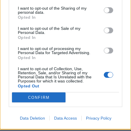
PHARMA POLICY
17/02/2025 - 07:00
I want to opt-out of the Sharing of my
personal data.
ΙΦΕΤ: Ψηφιακός μετασχηματισμός και
Opted In
εξοικονόμηση 48 εκατ. ευρώ σε 630 κωδικούς το
2024
I want to opt-out of the Sale of my
Personal Data.
Opted In
I want to opt-out of processing my
Personal Data for Targeted Advertising.
Opted In
I want to opt-out of Collection, Use,
Retention, Sale, and/or Sharing of my
Personal Data that Is Unrelated with the
Purposes for which it was collected.
Opted Out
CONFIRM
Data Deletion
Data Access
Privacy Policy