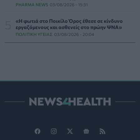
PHARMA NEWS
03/08/2026 - 15:31
Γεωργιάδης: «Αλλάζει ο υγειονομικός χάρτης των
διακομιδών στη Στερεά Ελλάδα με τα νέα
«Η φωτιά στο Ποικίλο Όρος έθεσε σε κίνδυνο
ασθενοφόρα»
εργαζόμενους και ασθενείς στο πρώην ΨΝΑ»
ΠΟΛΙΤΙΚΉ ΥΓΕΊΑΣ
05/08/2026 - 19:49
ΠΟΛΙΤΙΚΉ ΥΓΕΊΑΣ
03/08/2026 - 20:04
Οι πέντε λόγοι για τους οποίους η διατροφή πρέπει να
καθοδηγείται από κλινικό διαιτολόγο
HEALTH TALK
05/08/2026 - 18:59
Ψυχοκοινωνική υποστήριξη στους πυρόπληκτους της
Δυτικής Αττικής από τον ΕΕΣ
ΕΠΙΚΑΙΡΌΤΗΤΑ
05/08/2026 - 18:34
Νέα μελέτη: Η μοναξιά και οι επιπτώσεις της στην
γενική υγεία σε σύγκριση με την κοινωνική
απομόνωση
ΨΥΧΙΚΉ ΥΓΕΊΑ
05/08/2026 - 18:21