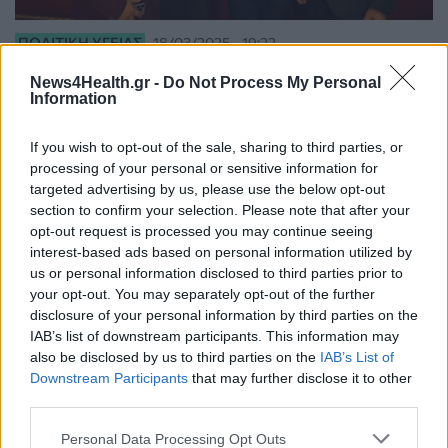
ΠΟΛΙΤΙΚΉ ΥΓΕΊΑΣ
18/03/2025 - 19:22
Στο European Health Data Space για το μέλλον
News4Health.gr -
Do Not Process My Personal
των δεδομένων υγείας στην Ευρώπη ο Αγγελής
Information
If you wish to opt-out of the sale, sharing to third parties, or
processing of your personal or sensitive information for
targeted advertising by us, please use the below opt-out
section to confirm your selection. Please note that after your
opt-out request is processed you may continue seeing
interest-based ads based on personal information utilized by
us or personal information disclosed to third parties prior to
your opt-out. You may separately opt-out of the further
disclosure of your personal information by third parties on the
IAB’s list of downstream participants. This information may
also be disclosed by us to third parties on the
IAB’s List of
Downstream Participants
that may further disclose it to other
third parties.
Personal Data Processing Opt Outs