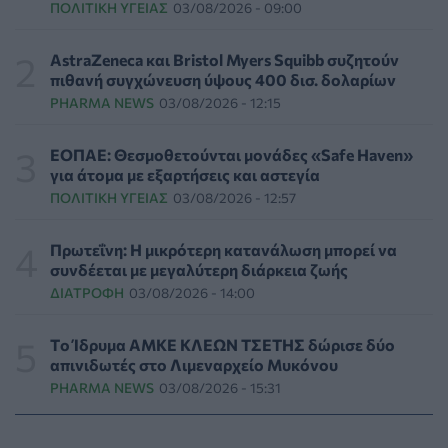
ΠΟΛΙΤΙΚΉ ΥΓΕΊΑΣ
03/08/2026 - 09:00
Κατέρρευσε κομμάτι της ψευδοροφής στα
ανακαινισμένα ΤΕΠ του Νοσοκομείου της Κορίνθου
ΠΟΛΙΤΙΚΉ ΥΓΕΊΑΣ
05/08/2026 - 16:16
AstraZeneca και Bristol Myers Squibb συζητούν
πιθανή συγχώνευση ύψους 400 δισ. δολαρίων
PHARMA NEWS
03/08/2026 - 12:15
Γιατί κοκκινίζουμε όταν ντρεπόμαστε; Οι ειδικοί
εξηγούν γιατί είναι ωφέλιμο
ΨΥΧΙΚΉ ΥΓΕΊΑ
05/08/2026 - 16:00
ΕΟΠΑΕ: Θεσμοθετούνται μονάδες «Safe Haven»
για άτομα με εξαρτήσεις και αστεγία
ΠΟΛΙΤΙΚΉ ΥΓΕΊΑΣ
03/08/2026 - 12:57
Καλοκαιρινές διακοπές: Γιατί ο ελεύθερος χρόνος
είναι απαραίτητος για την ψυχική υγεία των παιδιών
DIGITAL HEALTH
05/08/2026 - 15:00
Πρωτεΐνη: Η μικρότερη κατανάλωση μπορεί να
συνδέεται με μεγαλύτερη διάρκεια ζωής
ΔΙΑΤΡΟΦΉ
03/08/2026 - 14:00
Προϊόντα για τα χείλη: Τα "τυφλά σημεία" στους
ελέγχους της ασφάλειας τους για την υγεία
ΟΜΟΡΦΙΆ
05/08/2026 - 14:00
Tο Ίδρυμα ΑΜΚΕ ΚΛΕΩΝ ΤΣΕΤΗΣ δώρισε δύο
απινιδωτές στο Λιμεναρχείο Μυκόνου
PHARMA NEWS
03/08/2026 - 15:31
Ποια σκευάσματα οδήγησαν στα κέρδη και ποια
«πλήγωσαν» τους φαρμακευτικούς κολοσσούς
PHARMA POLICY
05/08/2026 - 13:00