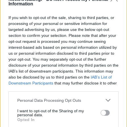
Ο χάρτης του κορονοϊού: Σκαρφαλώνει ο αριθμός
Information
των νέων κρουσμάτων στη Θεσσαλονίκη, με την
Αθήνα σταθερά στο κόκκινο
If you wish to opt-out of the sale, sharing to third parties, or
processing of your personal or sensitive information for
targeted advertising by us, please use the below opt-out
section to confirm your selection. Please note that after your
opt-out request is processed you may continue seeing
interest-based ads based on personal information utilized by
us or personal information disclosed to third parties prior to
your opt-out. You may separately opt-out of the further
disclosure of your personal information by third parties on the
IAB’s list of downstream participants. This information may
also be disclosed by us to third parties on the
IAB’s List of
Downstream Participants
that may further disclose it to other
third parties.
Personal Data Processing Opt Outs
I want to opt-out of the Sharing of my
personal data.
ΠΟΛΙΤΙΚΉ ΥΓΕΊΑΣ
26/01/2021 - 17:41
Opted In
Πνίγεται στα κρούσματα η Αθήνα: Πάνω από το