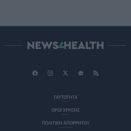
Μέτρα προστασίας του πληθυσμού από τις
εκτεταμένες πυρκαγιές
ΥΓΕΊΑ
05/08/2026 - 12:00
Νέο εμφύτευμα για τον καρκίνο των ωοθηκών χορηγεί
θεραπεία και "κατασκοπεύει" τον όγκο
ΥΓΕΊΑ
05/08/2026 - 11:00
Φάρμακο για τη στυτική δυσλειτουργία συνδέεται με
αυξημένο κίνδυνο γλαυκώματος
ΥΓΕΊΑ
05/08/2026 - 10:00
Τρέξιμο και αρθρώσεις: Τι δείχνουν οι νέες έρευνες και
ΤΑΥΤΟΤΗΤΑ
οι εναλλακτικές
FITNESS
05/08/2026 - 09:00
ΟΡΟΙ ΧΡΗΣΗΣ
ΠΟΛΙΤΙΚΗ ΑΠΟΡΡΗΤΟΥ
ΟΗΕ: Επιδεινώνεται η κρίση παιδικού υποσιτισμού
στο Αφγανιστάν