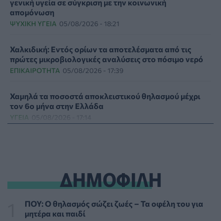
γενική υγεία σε σύγκριση με την κοινωνική
απομόνωση
ΨΥΧΙΚΉ ΥΓΕΊΑ
05/08/2026 - 18:21
Χαλκιδική: Εντός ορίων τα αποτελέσματα από τις
πρώτες μικροβιολογικές αναλύσεις στο πόσιμο νερό
ΕΠΙΚΑΙΡΌΤΗΤΑ
05/08/2026 - 17:39
Χαμηλά τα ποσοστά αποκλειστικού θηλασμού μέχρι
τον 6ο μήνα στην Ελλάδα
ΥΓΕΊΑ
05/08/2026 - 17:14
ΠΟΕΡΓΙ: Η πρόληψη δεν μπορεί να χρηματοδοτείται
από τους παρόχους μέσω clawback
ΠΟΛΙΤΙΚΉ ΥΓΕΊΑΣ
05/08/2026 - 16:46
ΔΗΜΟΦΙΛΗ
Ο ΕΦΕΤ ανακάλεσε από τα ράφια καραμέλες-ζελέ
ΕΠΙΚΑΙΡΌΤΗΤΑ
05/08/2026 - 16:28
ΠΟΥ: Ο θηλασμός σώζει ζωές – Τα οφέλη του για
μητέρα και παιδί