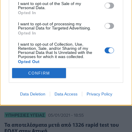
I want to opt-out of the Sale of my
50% οι νέες διαγνώσεις κορονοϊού στην Αττική
Personal Data.
Opted In
I want to opt-out of processing my
Personal Data for Targeted Advertising.
Opted In
I want to opt-out of Collection, Use,
Retention, Sale, and/or Sharing of my
Personal Data that Is Unrelated with the
Purposes for which it was collected.
Opted Out
CONFIRM
Data Deletion
Data Access
Privacy Policy
ΥΠΗΡΕΣΊΕΣ ΥΓΕΊΑΣ
05/01/2021 - 18:55
Τα αποτελέσματα μετά από 1326 rapid test του
ΕΟΔΥ στην Αττική