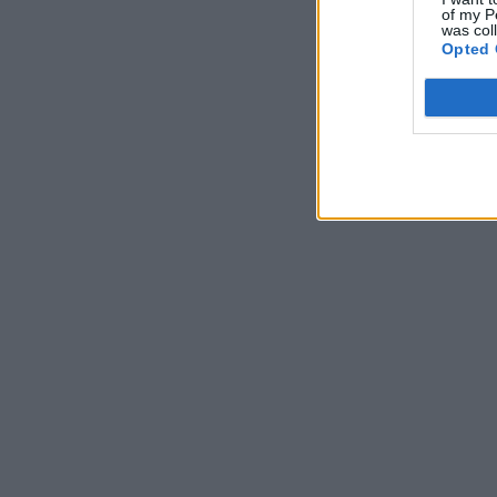
of my P
was col
Opted 