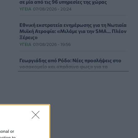
σε μία από τις 96 υπηρεσίες της χώρας
ΥΓΕΊΑ
07/08/2026 - 20:24
Εθνική εκστρατεία ενημέρωσης για τη Νωτιαία
Μυϊκή Ατροφία: «Μιλάμε για την SMA… Πλέον
Ξέρεις»
ΥΓΕΊΑ
07/08/2026 - 19:56
Γεωργιάδης από Ρόδο: Νέες προσλήψεις στο
νοσοκομείο και «πράσινο φως» για το
ακτινοθεραπευτικό κέντρο
ΠΟΛΙΤΙΚΉ ΥΓΕΊΑΣ
07/08/2026 - 19:12
Σε κόκκινο συναγερμό για φωτιές Κρήτη,
Βόρειο Αιγαίο και Αττική το Σάββατο 8
Αυγούστου
ΕΠΙΚΑΙΡΌΤΗΤΑ
07/08/2026 - 18:37
Τι μπορεί να μας διδάξει η νέα ταινία του
sonal or
Spider-Man για την απώλεια και το πένθος
ection to