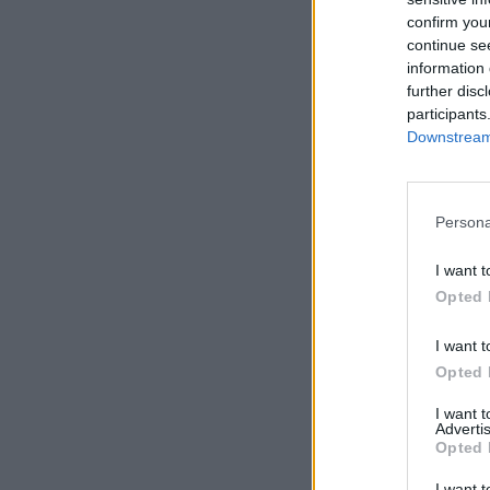
confirm you
continue se
information 
further disc
participants
Downstream 
Persona
I want t
Opted 
I want t
Opted 
I want 
Advertis
Opted 
I want t