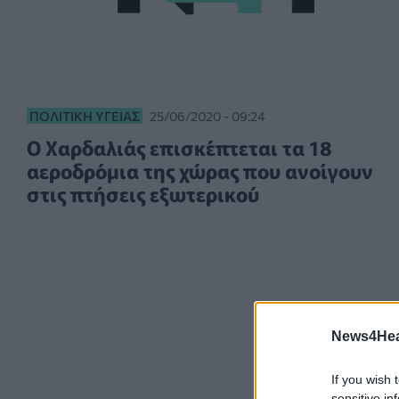
ΠΟΛΙΤΙΚΉ ΥΓΕΊΑΣ
25/06/2020 - 09:24
Ο Χαρδαλιάς επισκέπτεται τα 18
αεροδρόμια της χώρας που ανοίγουν
στις πτήσεις εξωτερικού
News4Heal
If you wish 
sensitive in