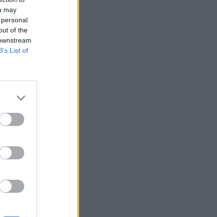
ou may
ΨΥΧΙΚΉ ΥΓΕΊΑ
07/08/2026 - 18:11
 personal
out of the
Επιπλέον πόροι 12,5 εκατ. ευρώ στις
 downstream
Περιφέρειες για την ενίσχυση της
B’s List of
βιοασφάλειας από το ΥΠΑΑΤ
ΕΠΙΚΑΙΡΌΤΗΤΑ
07/08/2026 - 17:42
Συναγερμός στις ΗΠΑ για φονικό μύκητα που
αντέχει και στα φάρμακα
ΥΓΕΊΑ
07/08/2026 - 17:17
Πέθανε στα 26 της η influencer Σίντνεϊ Τάουλ
που μοιράστηκε επί τρία χρόνια τη μάχη της με
σπάνιο καρκίνο
ΕΠΙΚΑΙΡΌΤΗΤΑ
07/08/2026 - 16:41
Απώλεια βάρους: Οι τρεις παράγοντες που
κρίνουν το αποτέλεσμα σύμφωνα με ειδικό
στην παχυσαρκία