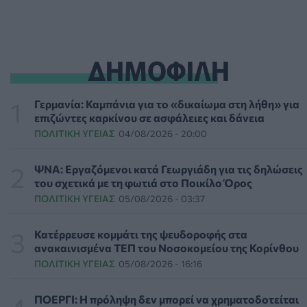
Πέθανε στα 26 της η influencer Σίντνεϊ Τάουλ που
μοιράστηκε επί τρία χρόνια τη μάχη της με σπάνιο
καρκίνο
ΔΗΜΟΦΙΛΗ
ΕΠΙΚΑΙΡΌΤΗΤΑ
07/08/2026 - 16:41
Απώλεια βάρους: Οι τρεις παράγοντες που κρίνουν το
Γερμανία: Καμπάνια για το «δικαίωμα στη λήθη» για
αποτέλεσμα σύμφωνα με ειδικό στην παχυσαρκία
επιζώντες καρκίνου σε ασφάλειες και δάνεια
ΔΙΑΤΡΟΦΉ
07/08/2026 - 16:16
ΠΟΛΙΤΙΚΉ ΥΓΕΊΑΣ
04/08/2026 - 20:00
Ο ΙΣΑ συνιστά τη λήψη σχολαστικών μέτρων ατομικής
ΨΝΑ: Εργαζόμενοι κατά Γεωργιάδη για τις δηλώσεις
προστασίας από τον ιό του Δυτικού Νείλου
του σχετικά με τη φωτιά στο Ποικίλο Όρος
ΥΓΕΊΑ
07/08/2026 - 15:42
ΠΟΛΙΤΙΚΉ ΥΓΕΊΑΣ
05/08/2026 - 03:37
Ο Δήμος Μετεώρων επενδύει στην πρωτοβάθμια
Κατέρρευσε κομμάτι της ψευδοροφής στα
φροντίδα υγείας και την πρόληψη
ανακαινισμένα ΤΕΠ του Νοσοκομείου της Κορίνθου
ΠΟΛΙΤΙΚΉ ΥΓΕΊΑΣ
07/08/2026 - 15:24
ΠΟΛΙΤΙΚΉ ΥΓΕΊΑΣ
05/08/2026 - 16:16
Και οι μαϊμούδες έχουν κατοικίδια! Οι επιστήμονες
ΠΟΕΡΓΙ: Η πρόληψη δεν μπορεί να χρηματοδοτείται