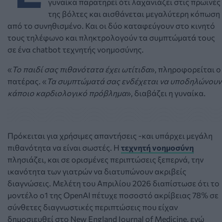
γυναίκα παρατηρεί ότι λαχανιάζει στις πρωινές
της βόλτες και αισθάνεται μεγαλύτερη κόπωση
από το συνηθισμένο. Και οι δύο καταφεύγουν στο κινητό
τους τηλέφωνο και πληκτρολογούν τα συμπτώματά τους
σε ένα chatbot τεχνητής νοημοσύνης.
«
Το παιδί σας πιθανότατα έχει ωτίτιδα
», πληροφορείται ο
πατέρας. «
Τα συμπτώματά σας ενδέχεται να υποδηλώνουν
κάποιο καρδιολογικό πρόβλημα
», διαβάζει η γυναίκα.
Πρόκειται για χρήσιμες απαντήσεις -και υπάρχει μεγάλη
πιθανότητα να είναι σωστές. Η
τεχνητή νοημοσύνη
πλησιάζει, και σε ορισμένες περιπτώσεις ξεπερνά, την
ικανότητα των γιατρών να διατυπώνουν ακριβείς
διαγνώσεις. Μελέτη του Απριλίου 2026 διαπίστωσε ότι το
μοντέλο o1 της OpenAI πέτυχε ποσοστό ακρίβειας 78% σε
σύνθετες διαγνωστικές περιπτώσεις που είχαν
δημοσιευθεί στο New England Journal of Medicine, ενώ