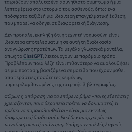
ταιριάζουν απόλυτα: ένα ασυνήθιστο σύμπτωμα ή μια
λεπτομέρεια στο ιστορικό του ασθενούς, όπως ένα
πρόσφατο ταξίδι ή μια ιδιαίτερη επαγγελματική έκθεση,
που μπορεί να οδηγεί σε διαφορετική διάγνωση.
Δεν προκαλεί έκπληξη ότι η τεχνητή νοημοσύνη είναι
ιδιαίτερα αποτελεσματική σε αυτή τη διαδικασία
αναγνώρισης προτύπων. Τα μεγάλα γλωσσικά μοντέλα,
όπως το
ChatGPT
, λειτουργούν με παρόμοιο τρόπο.
Προβλέπουν ποια λέξη είναι πιθανότερο να ακολουθήσει
σε μια πρόταση, βασιζόμενα σε μοτίβα που έχουν μάθει
από τεράστιες ποσότητες κειμένων,
συμπεριλαμβανομένης της ιατρικής βιβλιογραφίας.
«
Όμως η απόφαση για το επόμενο βήμα –ποιες εξετάσεις
χρειάζονται, ποια θεραπεία πρέπει να δοκιμαστεί, τι
πρέπει να παρακολουθείται– είναι μια εντελώς
διαφορετική διαδικασία. Εκεί δεν υπάρχει μία και
μοναδική σωστή απάντηση. Υπάρχουν πολλές λογικές
επιλογές και η τέχνη της ιατρικής βρίσκεται στην