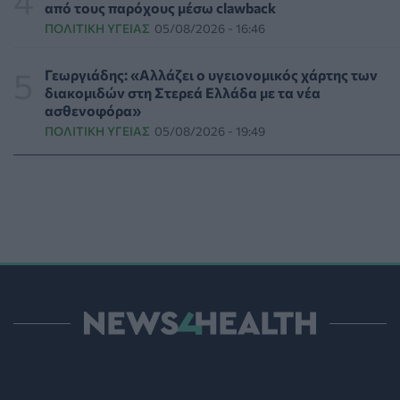
ρίχνουν φως στις "φιλίες" μεταξύ διαφορετικών ειδών
από τους παρόχους μέσω clawback
PET
07/08/2026 - 15:02
ΠΟΛΙΤΙΚΉ ΥΓΕΊΑΣ
05/08/2026 - 16:46
Η ΕΙΝΑΠ καταγγέλλει την αιφνιδιαστική ένταξη του
Γεωργιάδης: «Αλλάζει ο υγειονομικός χάρτης των
Σισμανογλείου στις πρωινές εφημερίες της Αττικής
διακομιδών στη Στερεά Ελλάδα με τα νέα
ΠΟΛΙΤΙΚΉ ΥΓΕΊΑΣ
07/08/2026 - 14:39
ασθενοφόρα»
ΠΟΛΙΤΙΚΉ ΥΓΕΊΑΣ
05/08/2026 - 19:49
Ηλεκτρικά πατίνια: 3,5 φορές μεγαλύτερος ο κίνδυνος
σοβαρής εγκεφαλικής κάκωσης
ΥΓΕΊΑ
07/08/2026 - 14:00
ΗΠΑ: Μεγάλη τράπεζα επενδύει 250 εκατ. δολάρια τον
χρόνο για φάρμακα GLP-1 στους εργαζομένους
ΥΠΗΡΕΣΊΕΣ ΥΓΕΊΑΣ
07/08/2026 - 13:00
Βασιλακόπουλος για ιό Δυτικού Νείλου: Στο «κόκκινο»
η Αττική – Τι πρέπει να προσέχουν οι παραθεριστές
ΥΓΕΊΑ
07/08/2026 - 11:57