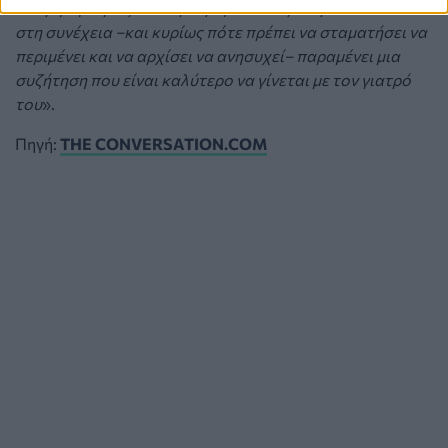
εκτίμηση. Όμως το να γνωρίζει κανείς τι πρέπει να κάνει
στη συνέχεια –και κυρίως πότε πρέπει να σταματήσει να
περιμένει και να αρχίσει να ανησυχεί– παραμένει μια
συζήτηση που είναι καλύτερο να γίνεται με τον γιατρό
του
».
Πηγή:
THE CONVERSATION.COM