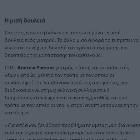
Η μισή δουλειά
Ωστόσο, η σωστή διάγνωση αποτελεί μόνο τη μισή
δουλειά ενός γιατρού. Το άλλο μισό αφορά το τι πρέπει να
γίνει στη συνέχεια, δηλαδή τον τρόπο διαχείρισης και
θεραπείας της κατάστασης του ασθενούς.
Ο Dr.
Andrew Parsons
γιατρός ο ίδιος και εκπαιδευτής
νέων γιατρών, μελετά τον τρόπο με τον οποίο οι
συνάδελφοί του λαμβάνουν αυτές τις αποφάσεις, μια
διαδικασία γνωστή ως «κλινική συλλογιστική
διαχείρισης» (management reasoning), καθώς και τον
τρόπο με τον οποίο οι νέοι γιατροί αναπτύσσουν αυτή την
ικανότητα.
«
Για απλά και ξεκάθαρα προβλήματα υγείας, μια διάγνωση
από την τεχνητή νοημοσύνη μπορεί να είναι αρκετή ώστε
κάποιος να αναζητήσει την κατάλληλη φροντίδα, για