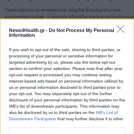
Προκειμένου να αποφασίσει πώς θα διαχειριστεί μια
κατάσταση υγείας, ο γιατρός εξετάζει πρώτα τα διαθέσιμα
επιστημονικά δεδομένα και στη συνέχεια τα προσαρμόζει
News4Health.gr -
Do Not Process My Personal
στις ιδιαίτερες συνθήκες του ασθενούς.
Information
Αυτό απαιτεί ειλικρινή επικοινωνία, κοινή λήψη
If you wish to opt-out of the sale, sharing to third parties, or
αποφάσεων και διαχείριση της αβεβαιότητας.
processing of your personal or sensitive information for
Ορισμένοι κίνδυνοι μπορούν να υπολογιστούν. Για
targeted advertising by us, please use the below opt-out
section to confirm your selection. Please note that after your
παράδειγμα, σε έναν ασθενή με πόνο στο στήθος
opt-out request is processed you may continue seeing
υπάρχουν εργαλεία που εκτιμούν την πιθανότητα
interest-based ads based on personal information utilized by
εμφράγματος με βάση τα συμπτώματα και τα
us or personal information disclosed to third parties prior to
αποτελέσματα των εξετάσεων. Η τεχνητή νοημοσύνη
your opt-out. You may separately opt-out of the further
πιθανότατα μπορεί να κάνει αυτούς τους υπολογισμούς
disclosure of your personal information by third parties on the
ταχύτερα από τους περισσότερους γιατρούς.
IAB’s list of downstream participants. This information may
also be disclosed by us to third parties on the
IAB’s List of
Όμως η πραγματική ζωή σπάνια μοιάζει με τον «μέσο
Downstream Participants
that may further disclose it to other
ασθενή» πάνω στον οποίο βασίζονται οι κατευθυντήριες
third parties.
οδηγίες και τα στατιστικά μοντέλα. Επιπλέον, η αντίληψη