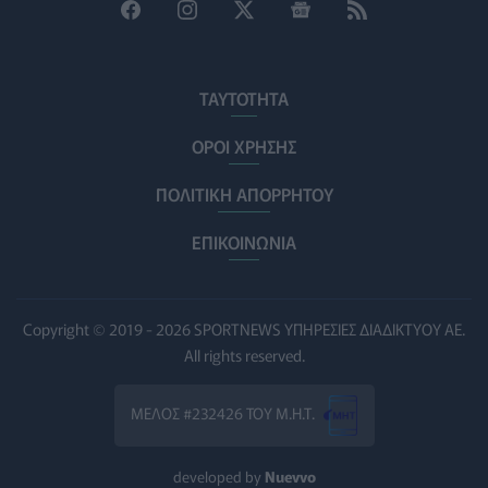
Γλοιοβλάστωμα: Νέο «παράθυρο» για πιο
αποτελεσματική χημειοθεραπεία μετά το χειρουργείο
ΥΓΕΊΑ
07/08/2026 - 11:00
ΤΑΥΤΟΤΗΤΑ
ΛΔ Κονγκό: Πάνω από 4.000 τα επιβεβαιωμένα
κρούσματα Έμπολα
ΟΡΟΙ ΧΡΗΣΗΣ
ΥΓΕΊΑ
07/08/2026 - 10:30
ΠΟΛΙΤΙΚΗ ΑΠΟΡΡΗΤΟΥ
Τεχνητή νοημοσύνη σχεδίασε για πρώτη φορά
λειτουργικούς ιούς - Oι προοπτικές και οι κίνδυνοι
ΕΠΙΚΟΙΝΩΝΙΑ
ΥΓΕΊΑ
07/08/2026 - 10:00
Αποστολή e-mail από το Υπουργείο Υγείας για ασφαλή
Copyright © 2019 - 2026 SPORTNEWS ΥΠΗΡΕΣΙΕΣ ΔΙΑΔΙΚΤΥΟΥ ΑΕ.
κολύμβηση
All rights reserved.
ΥΓΕΊΑ
07/08/2026 - 09:00
ΜΕΛΟΣ #232426 ΤΟΥ Μ.Η.Τ.
Πέντε συμβουλές για καυτό αλλά και ασφαλές σεξ το
καλοκαίρι
ΥΓΕΊΑ
06/08/2026 - 22:01
developed by
Nuevvo