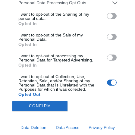
Personal Data Processing Opt Outs
του κινδύνου διαμορφώνεται από τις προσωπικές
εμπειρίες τόσο των γιατρών όσο και των ασθενών. Για
I want to opt-out of the Sharing of my
personal data.
πολλούς ανθρώπους, αυτές οι εμπειρίες περιλαμβάνουν
Opted In
χρόνια δυσπιστίας απέναντι στο σύστημα υγείας.
I want to opt-out of the Sale of my
Η τεχνητή νοημοσύνη δεν γνωρίζει τι έχει περάσει ο κάθε
Personal Data.
Opted In
άνθρωπος ούτε ποιους κινδύνους είναι διατεθειμένος να
αποδεχθεί. Δεν μπορεί να αναγνωρίσει την αβεβαιότητα
I want to opt-out of processing my
με τον τρόπο που το κάνει ένας καλός γιατρός ούτε να
Personal Data for Targeted Advertising.
Opted In
επανεξετάσει μαζί με τον ασθενή τις αποφάσεις καθώς οι
συνθήκες αλλάζουν.
I want to opt-out of Collection, Use,
Retention, Sale, and/or Sharing of my
Personal Data that Is Unrelated with the
«
Εκεί ακριβώς χωρίζουν οι δρόμοι της διάγνωσης και της
Purposes for which it was collected.
θεραπευτικής διαχείρισης
», τονίζει με βεβαιότητα ο Dr.
Opted Out
Parsons και καταλήγοντας αναφέρει τα εξής: «
Ο πατέρας
CONFIRM
του παιδιού με πυρετό πιθανότατα έλαβε μια χρήσιμη
απάντηση από την τεχνητή νοημοσύνη. Το σύστημα έχει
«δει» μέσα από την ιατρική βιβλιογραφία χιλιάδες
Data Deletion
Data Access
Privacy Policy
παρόμοια περιστατικά και μπορεί να κάνει μια εύλογη