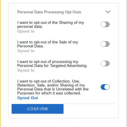
third parties.
ΥΓΕΊΑ
07/08/2026 - 11:57
Βασιλακόπουλος για ιό Δυτικού Νείλου: Στο
Personal Data Processing Opt Outs
«κόκκινο» η Αττική – Τι πρέπει να προσέχουν οι
παραθεριστές
I want to opt-out of the Sharing of my
personal data.
Opted In
I want to opt-out of the Sale of my
Personal Data.
Opted In
I want to opt-out of processing my
Personal Data for Targeted Advertising.
Opted In
I want to opt-out of Collection, Use,
Retention, Sale, and/or Sharing of my
Personal Data that Is Unrelated with the
Purposes for which it was collected.
Opted Out
CONFIRM
ΥΓΕΊΑ
06/08/2026 - 21:22