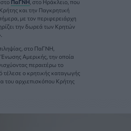
ς στο
ΠαΓΝΗ
, στο Ηράκλειο, που
Κρήτης και την Παγκρητική
ήμερα, με τον περιφερειάρχη
ρίζει την δωρεά των Κρητών
.
Επιληψίας, στο ΠαΓΝΗ,
 Ένωσης Αμερικής, την οποία
νισχύοντας περαιτέρω το
ό τέλεσε ο κρητικής καταγωγής
α του αρχιεπισκόπου Κρήτης