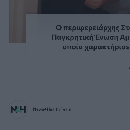
Ο περιφερειάρχης Στ
Παγκρητική Ένωση Αμε
οποία χαρακτήρισε
—
News4Health Team