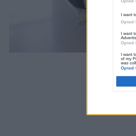
Opted 
I want t
Opted 
I want 
Advertis
Opted 
I want t
of my P
was col
Opted 