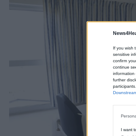
News4Heal
If you wish 
sensitive in
confirm you
continue se
information 
further disc
participants
Downstream 
Persona
I want t