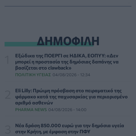
ΕΟΔΥ: Σε ύφεση κορονοϊός, γρίπη και RSV με μόλις
επτά νέες εισαγωγές για κάθε ιό
ΥΓΕΊΑ
06/08/2026 - 21:22
ΔΗΜΟΦΙΛΗ
Πανευρωπαϊκή έρευνα: Το 64% των Ελλήνων
εργαζόμενων θα άλλαζε δουλειά για χάρη του
κατοικιδίου του
Εξώδικα της ΠΟΕΡΓΙ σε ΗΔΙΚΑ, ΕΟΠΥΥ: «Δεν
PET
06/08/2026 - 20:49
μπορεί η προστασία της δημόσιας δαπάνης να
βασίζεται στο clawback»
ΠΟΛΙΤΙΚΉ ΥΓΕΊΑΣ
04/08/2026 - 12:34
Επιδημία χολέρας με 239 κρούσματα και 13 νεκρούς
στο Τσαντ
ΕΠΙΚΑΙΡΌΤΗΤΑ
06/08/2026 - 20:22
Eli Lilly: Πρώιμη πρόσβαση στο πειραματικό της
φάρμακο κατά της παχυσαρκίας για περιορισμένο
αριθμό ασθενών
Πρωτοποριακή ενδομήτρια επέμβαση σε νοσοκομείο
PHARMA NEWS
04/08/2026 - 14:00
των ΗΠΑ έσωσε έμβρυο με σπάνια πάθηση
ΥΓΕΊΑ
06/08/2026 - 19:17
Νέα δράση 850.000 ευρώ για την δημόσια υγεία
στην Κρήτη, με έμφαση στην ΠΦΥ
ΗΠΑ: Επιτροπή της Γερουσίας προτείνει άσκηση