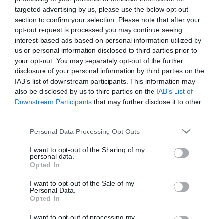
targeted advertising by us, please use the below opt-out
section to confirm your selection. Please note that after your
opt-out request is processed you may continue seeing
interest-based ads based on personal information utilized by
us or personal information disclosed to third parties prior to
your opt-out. You may separately opt-out of the further
disclosure of your personal information by third parties on the
IAB’s list of downstream participants. This information may
also be disclosed by us to third parties on the
IAB’s List of
ΨΥΧΙΚΉ ΥΓΕΊΑ
29/07/2025 - 14:03
Downstream Participants
that may further disclose it to other
Το 33,6% των εφήβων της Κρήτης συνδέεται στο
third parties.
διαδίκτυο λόγω... πλήξης και μοναξιάς
Personal Data Processing Opt Outs
I want to opt-out of the Sharing of my
personal data.
Opted In
I want to opt-out of the Sale of my
Personal Data.
Opted In
I want to opt-out of processing my