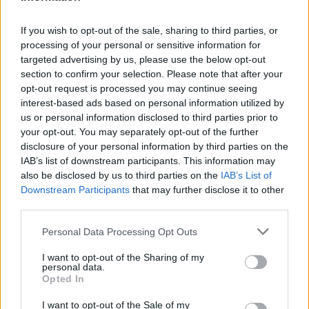
If you wish to opt-out of the sale, sharing to third parties, or
ΙΑΤΡΙΚΟΣ ΣΥΛΛΟΓΟΣ ΑΘΗΝΩΝ
processing of your personal or sensitive information for
targeted advertising by us, please use the below opt-out
ΠΡΟΣΩΠΙΚΟΣ ΙΑΤΡΟΣ
ΠΑΙΔΙΑΤΡΟΙ
ΕΟΠΥΥ
section to confirm your selection. Please note that after your
opt-out request is processed you may continue seeing
interest-based ads based on personal information utilized by
us or personal information disclosed to third parties prior to
your opt-out. You may separately opt-out of the further
disclosure of your personal information by third parties on the
IAB’s list of downstream participants. This information may
also be disclosed by us to third parties on the
IAB’s List of
ΠΕΡΙΣΣΟΤΕΡΑ ΣΤΗΝ ΙΔΙΑ ΚΑΤΗΓΟΡΙΑ
Downstream Participants
that may further disclose it to other
third parties.
Αντιδρούν οι ακτινολόγοι για
Personal Data Processing Opt Outs
τροποποιήσεις στη νομοθεσία που
αφορά ιατρικές πράξεις της
I want to opt-out of the Sharing of my
personal data.
ειδικότητάς τους
Opted In
07 Αυγούστου 2025
I want to opt-out of the Sale of my