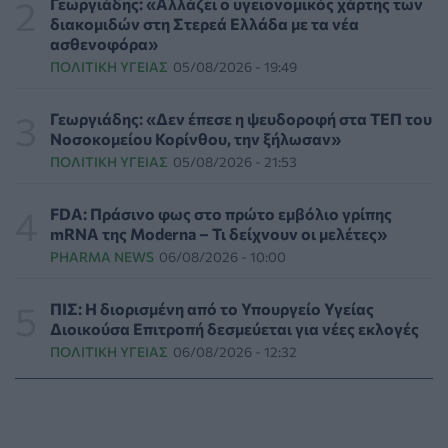
Γεωργιάδης: «Αλλάζει ο υγειονομικός χάρτης των
διακομιδών στη Στερεά Ελλάδα με τα νέα
ασθενοφόρα»
Συναγερμός στις ΗΠΑ για φονικό μύκητα που αντέχει
ΠΟΛΙΤΙΚΉ ΥΓΕΊΑΣ
05/08/2026 - 19:49
και στα φάρμακα
ΥΓΕΊΑ
07/08/2026 - 17:17
Γεωργιάδης: «Δεν έπεσε η ψευδοροφή στα ΤΕΠ του
Νοσοκομείου Κορίνθου, την ξήλωσαν»
Πέθανε στα 26 της η influencer Σίντνεϊ Τάουλ που
ΠΟΛΙΤΙΚΉ ΥΓΕΊΑΣ
05/08/2026 - 21:53
μοιράστηκε επί τρία χρόνια τη μάχη της με σπάνιο
καρκίνο
ΕΠΙΚΑΙΡΌΤΗΤΑ
07/08/2026 - 16:41
FDA: Πράσινο φως στο πρώτο εμβόλιο γρίπης
mRNA της Moderna – Τι δείχνουν οι μελέτες»
PHARMA NEWS
06/08/2026 - 10:00
Απώλεια βάρους: Οι τρεις παράγοντες που κρίνουν το
αποτέλεσμα σύμφωνα με ειδικό στην παχυσαρκία
ΔΙΑΤΡΟΦΉ
07/08/2026 - 16:16
ΠΙΣ: Η διορισμένη από το Υπουργείο Υγείας
Διοικούσα Επιτροπή δεσμεύεται για νέες εκλογές
ΠΟΛΙΤΙΚΉ ΥΓΕΊΑΣ
06/08/2026 - 12:32
Ο ΙΣΑ συνιστά τη λήψη σχολαστικών μέτρων ατομικής
προστασίας από τον ιό του Δυτικού Νείλου
ΥΓΕΊΑ
07/08/2026 - 15:42