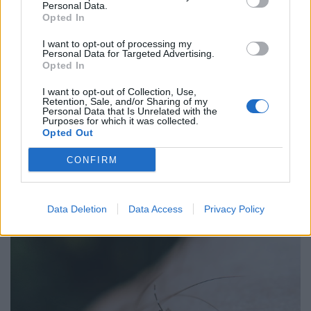
Personal Data.
Opted In
ΠΟΕΡΓΙ κατά Γεωργιάδη για την
I want to opt-out of processing my
εξαγγελία εγκατάστασης
Personal Data for Targeted Advertising.
διαγνωστικής αλυσίδας στην Κω
Opted In
07 Αυγούστου 2025
I want to opt-out of Collection, Use,
Retention, Sale, and/or Sharing of my
Personal Data that Is Unrelated with the
Purposes for which it was collected.
Opted Out
ΣΧΕΤΙΚΑ ΑΡΘΡΑ
CONFIRM
Data Deletion
Data Access
Privacy Policy