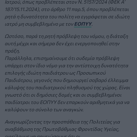
Ιατρού, όπως προβλέπεται στον Ν. 5157/2024 (ΦΕΚ Α’
187/15.11.2024), στο άρθρο 11 παρ.5, όπου προβλέπεται
ρητά η δυνατότητα του πολίτη να εγγράφεται σε ιδιώτη
ιατρό μη συμβεβλημένο με τον
ΕΟΠΥΥ
.
Ωστόσο, παρά τη ρητή πρόβλεψη του νόμου, η διάταξη
αυτή μέχρι και σήμερα δεν έχει ενεργοποιηθεί στην
πράξη.
Παράλληλα, επισημαίνουμε ότι ουδεμία πρόβλεψη
υπάρχει στον ίδιο νόμο για την αντίστοιχη δυνατότητα
επιλογής ιδιώτη παιδιάτρου ως Προσωπικού
Παιδιάτρου, γεγονός που δημιουργεί σοβαρό έλλειμμα
κάλυψης του παιδιατρικού πληθυσμού της χώρας. Είναι
γνωστό ότι οι δημόσιες δομές και οι συμβεβλημένοι
παιδίατροι του ΕΟΠΥΥ δεν επαρκούν αριθμητικά για να
καλύψουν το σύνολο των αναγκών.
Αναγνωρίζοντας την προσπάθεια της Πολιτείας για
αναβάθμιση της Πρωτοβάθμιας Φροντίδας Υγείας,
οφείλουμε να σημειώσουμε ότι οι