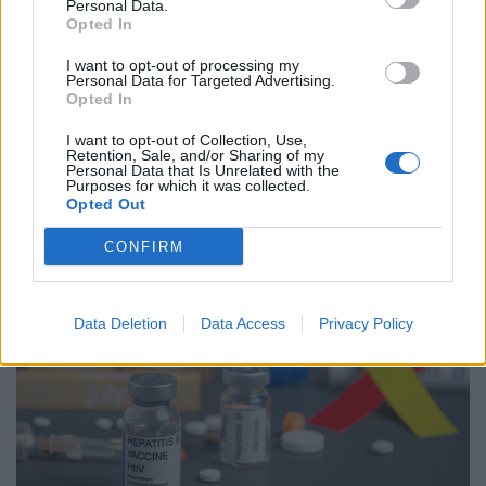
Personal Data.
Opted In
I want to opt-out of processing my
Personal Data for Targeted Advertising.
Opted In
ΥΓΕΊΑ
06/08/2026 - 21:22
I want to opt-out of Collection, Use,
Retention, Sale, and/or Sharing of my
ΕΟΔΥ: Σε ύφεση κορονοϊός, γρίπη και RSV με μόλις
Personal Data that Is Unrelated with the
επτά νέες εισαγωγές για κάθε ιό
Purposes for which it was collected.
Opted Out
CONFIRM
Data Deletion
Data Access
Privacy Policy