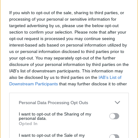
If you wish to opt-out of the sale, sharing to third parties, or
processing of your personal or sensitive information for
targeted advertising by us, please use the below opt-out
section to confirm your selection. Please note that after your
opt-out request is processed you may continue seeing
interest-based ads based on personal information utilized by
ΥΓΕΊΑ
07/08/2026 - 11:57
us or personal information disclosed to third parties prior to
Βασιλακόπουλος για ιό Δυτικού Νείλου: Στο
your opt-out. You may separately opt-out of the further
«κόκκινο» η Αττική – Τι πρέπει να προσέχουν οι
disclosure of your personal information by third parties on the
παραθεριστές
IAB’s list of downstream participants. This information may
also be disclosed by us to third parties on the
IAB’s List of
Downstream Participants
that may further disclose it to other
third parties.
Personal Data Processing Opt Outs
I want to opt-out of the Sharing of my
personal data.
Opted In
I want to opt-out of the Sale of my