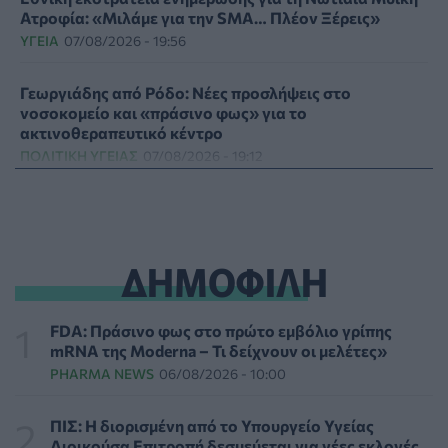
Ατροφία: «Μιλάμε για την SMA… Πλέον Ξέρεις»
ΥΓΕΊΑ
07/08/2026 - 19:56
Γεωργιάδης από Ρόδο: Νέες προσλήψεις στο
νοσοκομείο και «πράσινο φως» για το
ακτινοθεραπευτικό κέντρο
ΠΟΛΙΤΙΚΉ ΥΓΕΊΑΣ
07/08/2026 - 19:12
Σε κόκκινο συναγερμό για φωτιές Κρήτη, Βόρειο
Αιγαίο και Αττική το Σάββατο 8 Αυγούστου
ΕΠΙΚΑΙΡΌΤΗΤΑ
07/08/2026 - 18:37
ΔΗΜΟΦΙΛΗ
Τι μπορεί να μας διδάξει η νέα ταινία του Spider-Man
για την απώλεια και το πένθος
FDA: Πράσινο φως στο πρώτο εμβόλιο γρίπης
ΨΥΧΙΚΉ ΥΓΕΊΑ
07/08/2026 - 18:11
mRNA της Moderna – Τι δείχνουν οι μελέτες»
PHARMA NEWS
06/08/2026 - 10:00
Επιπλέον πόροι 12,5 εκατ. ευρώ στις Περιφέρειες για
την ενίσχυση της βιοασφάλειας από το ΥΠΑΑΤ
ΠΙΣ: Η διορισμένη από το Υπουργείο Υγείας
ΕΠΙΚΑΙΡΌΤΗΤΑ
07/08/2026 - 17:42
Διοικούσα Επιτροπή δεσμεύεται για νέες εκλογές