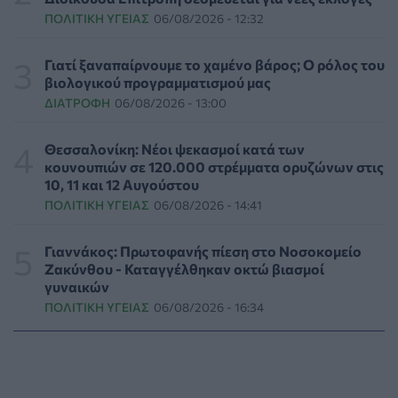
ΠΟΛΙΤΙΚΉ ΥΓΕΊΑΣ
06/08/2026 - 12:32
Συναγερμός στις ΗΠΑ για φονικό μύκητα που αντέχει
και στα φάρμακα
Γιατί ξαναπαίρνουμε το χαμένο βάρος; Ο ρόλος του
ΥΓΕΊΑ
07/08/2026 - 17:17
βιολογικού προγραμματισμού μας
ΔΙΑΤΡΟΦΉ
06/08/2026 - 13:00
Πέθανε στα 26 της η influencer Σίντνεϊ Τάουλ που
μοιράστηκε επί τρία χρόνια τη μάχη της με σπάνιο
Θεσσαλονίκη: Νέοι ψεκασμοί κατά των
καρκίνο
κουνουπιών σε 120.000 στρέμματα ορυζώνων στις
ΕΠΙΚΑΙΡΌΤΗΤΑ
07/08/2026 - 16:41
10, 11 και 12 Αυγούστου
ΠΟΛΙΤΙΚΉ ΥΓΕΊΑΣ
06/08/2026 - 14:41
Απώλεια βάρους: Οι τρεις παράγοντες που κρίνουν το
αποτέλεσμα σύμφωνα με ειδικό στην παχυσαρκία
Γιαννάκος: Πρωτοφανής πίεση στο Νοσοκομείο
ΔΙΑΤΡΟΦΉ
07/08/2026 - 16:16
Ζακύνθου - Καταγγέλθηκαν οκτώ βιασμοί
γυναικών
ΠΟΛΙΤΙΚΉ ΥΓΕΊΑΣ
06/08/2026 - 16:34
Ο ΙΣΑ συνιστά τη λήψη σχολαστικών μέτρων ατομικής
προστασίας από τον ιό του Δυτικού Νείλου
ΥΓΕΊΑ
07/08/2026 - 15:42
Ο Δήμος Μετεώρων επενδύει στην πρωτοβάθμια