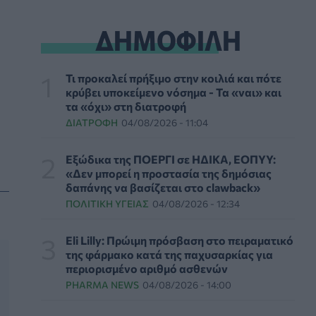
στις 10, 11 και 12 Αυγούστου
ΔΗΜΟΦΙΛΗ
ΠΟΛΙΤΙΚΉ ΥΓΕΊΑΣ
06/08/2026 - 14:41
ΕΔΟΕΑΠ: Συστάσεις για τις επερχόμενες
Τι προκαλεί πρήξιμο στην κοιλιά και πότε
ζέστες - Πότε πρέπει να απευθυνθούμε στον
κρύβει υποκείμενο νόσημα - Τα «ναι» και
γιατρό μας
τα «όχι» στη διατροφή
ΥΓΕΊΑ
06/08/2026 - 14:17
ΔΙΑΤΡΟΦΉ
04/08/2026 - 11:04
Skin dysmorphia: Όταν η εμμονή με το «τέλειο»
Εξώδικα της ΠΟΕΡΓΙ σε ΗΔΙΚΑ, ΕΟΠΥΥ:
δέρμα αποτελεί πρόβλημα ψυχικής υγείας
«Δεν μπορεί η προστασία της δημόσιας
ΨΥΧΙΚΉ ΥΓΕΊΑ
06/08/2026 - 14:00
δαπάνης να βασίζεται στο clawback»
ΠΟΛΙΤΙΚΉ ΥΓΕΊΑΣ
04/08/2026 - 12:34
Ευρεία σύσκεψη στον ΕΟΦ για την ομαλή
λειτουργία της εφοδιαστικής αλυσίδας
Eli Lilly: Πρώιμη πρόσβαση στο πειραματικό
φαρμάκων
της φάρμακο κατά της παχυσαρκίας για
PHARMA POLICY
06/08/2026 - 13:54
περιορισμένο αριθμό ασθενών
PHARMA NEWS
04/08/2026 - 14:00
Γιατί ξαναπαίρνουμε το χαμένο βάρος; Ο
ρόλος του βιολογικού προγραμματισμού μας