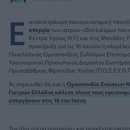
Ε
ικοσιτετράωρη πανυγιειονομική πανελ
απεργία
των ιατρών-οδοντιάτρων που 
Κέντρα Υγείας (ΚΥ) και στις Μονάδες 
προκήρυξε για τις 16 Ιουνίου η ολομέλει
Πανελλήνιας Ομοσπονδίας Συλλόγων Επιστημ
Υγειονομικού Προσωπικού Δημοσίου Συστήμα
Πρωτοβάθμιας Φροντίδας Υγείας (Π.Ο.Σ.Ε.Υ.Π.Π
Ας σημειωθεί ότι και η
Ομοσπονδία Ενώσεων 
Γιατρών Ελλάδος κάλεσε όλους τους υγειονομι
απεργήσουν στις 16 του Ιούνη
.
Την ίδια ημέρα οργανώνει και συγκέντρωση στη