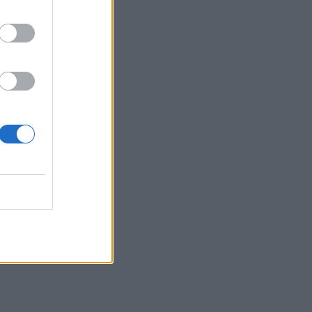
Διαβητική αμφιβληστροειδοπάθεια:
«Σιωπηλός» κίνδυνος για την όραση των
ασθενών
HEALTH TALK
06/08/2026 - 17:34
Γιατί οι γιατροί διστάζουν να γράψουν
ορμονική θεραπεία για την εμμηνόπαυση
ΥΓΕΊΑ
06/08/2026 - 17:01
η
Γιαννάκος: Πρωτοφανής πίεση στο
Νοσοκομείο Ζακύνθου - Καταγγέλθηκαν οκτώ
βιασμοί γυναικών
ΠΟΛΙΤΙΚΉ ΥΓΕΊΑΣ
06/08/2026 - 16:34
ς
Έκτακτα μέτρα και στην Καστοριά κατά της
διασποράς της ευλογιάς των προβάτων
ΕΠΙΚΑΙΡΌΤΗΤΑ
06/08/2026 - 16:16
Τα τρία SOS στη μέση ηλικία που