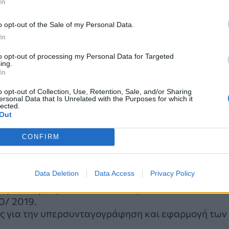
In
 γιατρών και πλήρη λειτουργία των εργαστηρίων.
ας στα ΚΥ.
o opt-out of the Sale of my Personal Data.
λήψεων μόνιμου Ιατρικού προσωπικού με
In
υ υπηρέτησαν ή υπηρετούν στα ΚΥ. Μέχρι την
 θέση, να μη γίνει καμία απόλυση επικουρικού
to opt-out of processing my Personal Data for Targeted
ing.
In
 γιατρών των ΚΥ στα Νοσοκομεία, γιατί
νάδες Υγείας.
o opt-out of Collection, Use, Retention, Sale, and/or Sharing
ersonal Data that Is Unrelated with the Purposes for which it
προ του μνημονίου επίπεδα. Αυτοτελής φορολόγησ
lected.
Out
ε όλο το Ιατρικό προσωπικό.
CONFIRM
γο για το Νομοσχέδιο που αφορά τα Βαρέα και
οπές του Υπουργείου Υγείας για τον σχεδιασμό τη
Data Deletion
Data Access
Privacy Policy
υμένων γιατρών που δικαιώθηκαν δικαστικά κατά
0/ 2019.
ης για την υπερσυνταγογράφηση και εφαρμογή των