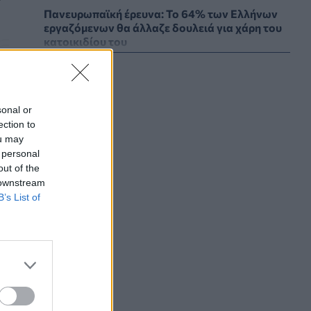
Πανευρωπαϊκή έρευνα: Το 64% των Ελλήνων
εργαζόμενων θα άλλαζε δουλειά για χάρη του
κατοικιδίου του
PET
06/08/2026 - 20:49
Επιδημία χολέρας με 239 κρούσματα και 13
νεκρούς στο Τσαντ
sonal or
ΕΠΙΚΑΙΡΌΤΗΤΑ
06/08/2026 - 20:22
ection to
ou may
 personal
Πρωτοποριακή ενδομήτρια επέμβαση σε
out of the
νοσοκομείο των ΗΠΑ έσωσε έμβρυο με σπάνια
 downstream
πάθηση
B’s List of
ΥΓΕΊΑ
06/08/2026 - 19:17
ΗΠΑ: Επιτροπή της Γερουσίας προτείνει
άσκηση διώξεων σε βάρος του Άντονι
Φάουτσι
ΕΠΙΚΑΙΡΌΤΗΤΑ
06/08/2026 - 18:38
ών