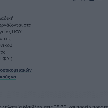
λαδική
εργάζονται στα
Υγείας ΠΦΥ
α της
ονικού
τος
.Φ.Υ.).
Νοσοκομειακών
κούς να
ν πλατεία Μαβίληη, στις 08:30, και πορεία προς τ