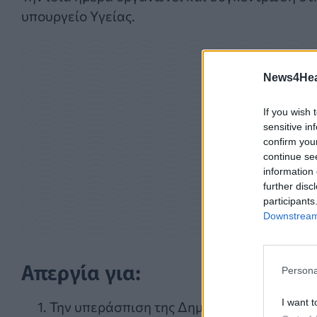
υπουργείο Υγείας.
News4Heal
If you wish 
sensitive in
confirm you
continue se
information 
further disc
participants
Downstream 
Απεργία για:
Persona
I want t
Την υπεράσπιση της Δημόσιας Πρωτοβάθμ