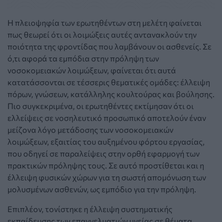
Η πλειοψηφία των ερωτηθέντων στη μελέτη φαίνεται
πως θεωρεί ότι οι λοιμώξεις αυτές αντανακλούν την
ποιότητα της φροντίδας που λαμβάνουν οι ασθενείς. Σε
ό,τι αφορά τα εμπόδια στην πρόληψη των
νοσοκομειακών λοιμώξεων, φαίνεται ότι αυτά
κατατάσσονται σε τέσσερις θεματικές ομάδες: έλλειψη
πόρων, γνώσεων, κατάλληλης κουλτούρας και βούλησης.
Πιο συγκεκριμένα, οι ερωτηθέντες εκτίμησαν ότι οι
ελλείψεις σε νοσηλευτικό προσωπικό αποτελούν έναν
μείζονα λόγο μετάδοσης των νοσοκομειακών
λοιμώξεων, εξαιτίας του αυξημένου φόρτου εργασίας,
που οδηγεί σε παραλείψεις στην ορθή εφαρμογή των
πρακτικών πρόληψης τους. Σε αυτό προστίθεται και η
έλλειψη φυσικών χώρων για τη σωστή απομόνωση των
μολυσμένων ασθενών, ως εμπόδιο για την πρόληψη.
Επιπλέον, τονίστηκε η έλλειψη συστηματικής
εκπαίδευσης των επαγγελματιών υγείας σε θέματα