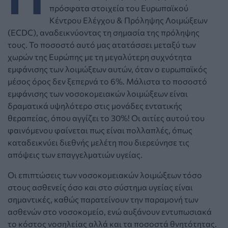
πρόσφατα στοιχεία του Ευρωπαϊκού
Κέντρου Ελέγχου & Πρόληψης Λοιμώξεων
(ECDC), αναδεικνύοντας τη σημασία της πρόληψης
τους. Το ποσοστό αυτό μας ατατάσσει μεταξύ των
χωρών της Ευρώπης με τη μεγαλύτερη συχνότητα
εμφάνισης των λοιμώξεων αυτών, όταν ο ευρωπαϊκός
μέσος όρος δεν ξεπερνά το 6%. Μάλιστα το ποσοστό
εμφάνισης των νοσοκομειακών λοιμώξεων είναι
δραματικά υψηλότερο στις μονάδες εντατικής
θεραπείας, όπου αγγίζει το 30%! Οι αιτίες αυτού του
φαινόμενου φαίνεται πως είναι πολλαπλές, όπως
καταδεικνύει διεθνής μελέτη που διερεύνησε τις
απόψεις των επαγγελματιών υγείας.
Οι επιπτώσεις των νοσοκομειακών λοιμώξεων τόσο
στους ασθενείς όσο και στο σύστημα υγείας είναι
σημαντικές, καθώς παρατείνουν την παραμονή των
ασθενών στο νοσοκομείο, ενώ αυξάνουν εντυπωσιακά
το κόστος νοσηλείας αλλά και τα ποσοστά θνητότητας.