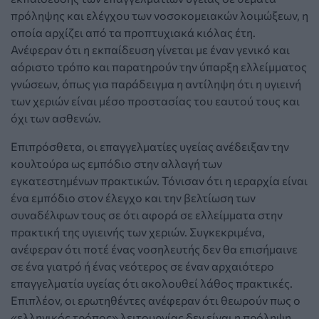
πρόληψης και ελέγχου των νοσοκομειακών λοιμώξεων, η
οποία αρχίζει από τα προπτυχιακά κιόλας έτη.
Ανέφεραν ότι η εκπαίδευση γίνεται με έναν γενικό και
αόριστο τρόπο και παρατηρούν την ύπαρξη ελλείμματος
γνώσεων, όπως για παράδειγμα η αντίληψη ότι η υγιεινή
των χεριών είναι μέσο προστασίας του εαυτού τους και
όχι των ασθενών.
Επιπρόσθετα, οι επαγγελματίες υγείας ανέδειξαν την
κουλτούρα ως εμπόδιο στην αλλαγή των
εγκατεστημένων πρακτικών. Τόνισαν ότι η ιεραρχία είναι
ένα εμπόδιο στον έλεγχο και την βελτίωση των
συναδέλφων τους σε ότι αφορά σε ελλείμματα στην
πρακτική της υγιεινής των χεριών. Συγκεκριμένα,
ανέφεραν ότι ποτέ ένας νοσηλευτής δεν θα επισήμαινε
σε ένα γιατρό ή ένας νεότερος σε έναν αρχαιότερο
επαγγελματία υγείας ότι ακολουθεί λάθος πρακτικές.
Επιπλέον, οι ερωτηθέντες ανέφεραν ότι θεωρούν πως ο
«ελληνικός τρόπος» λειτουργίας δεν είναι η πρόληψη