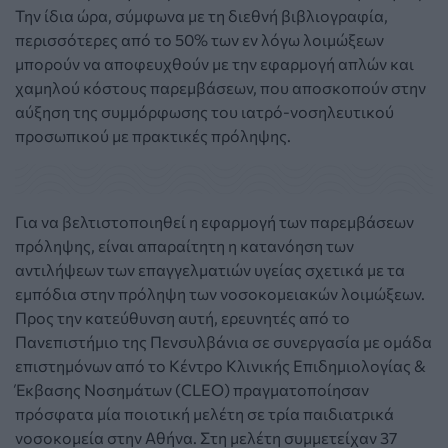
Την ίδια ώρα, σύμφωνα με τη διεθνή βιβλιογραφία,
περισσότερες από το 50% των εν λόγω λοιμώξεων
μπορούν να αποφευχθούν με την εφαρμογή απλών και
χαμηλού κόστους παρεμβάσεων, που αποσκοπούν στην
αύξηση της συμμόρφωσης του ιατρό-νοσηλευτικού
προσωπικού με πρακτικές πρόληψης.
Για να βελτιστοποιηθεί η εφαρμογή των παρεμβάσεων
πρόληψης, είναι απαραίτητη η κατανόηση των
αντιλήψεων των επαγγελματιών υγείας σχετικά με τα
εμπόδια στην πρόληψη των νοσοκομειακών λοιμώξεων.
Προς την κατεύθυνση αυτή, ερευνητές από το
Πανεπιστήμιο της Πενσυλβάνια σε συνεργασία με ομάδα
επιστημόνων από το Κέντρο Κλινικής Επιδημιολογίας &
Έκβασης Νοσημάτων (CLEO) πραγματοποίησαν
πρόσφατα μία ποιοτική μελέτη σε τρία παιδιατρικά
νοσοκομεία στην Αθήνα. Στη μελέτη συμμετείχαν 37