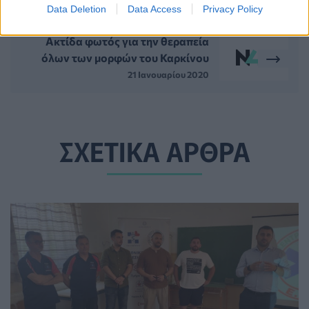
Data Deletion
Data Access
Privacy Policy
Ακτίδα φωτός για την θεραπεία
όλων των μορφών του Καρκίνου
21 Ιανουαρίου 2020
ΣΧΕΤΙΚΑ ΑΡΘΡΑ