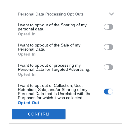
third parties.
Personal Data Processing Opt Outs
ΝΟΣΟΚΟΜΕΙΑ
ΛΟΙΜΩΞΕΙΣ
ΜΕΛΕΤΗ
I want to opt-out of the Sharing of my
personal data.
ΠΡΟΛΗΨΗ
Opted In
I want to opt-out of the Sale of my
Personal Data.
Opted In
I want to opt-out of processing my
Personal Data for Targeted Advertising.
Opted In
ΠΕΡΙΣΣΟΤΕΡΑ ΣΤΗΝ ΙΔΙΑ ΚΑΤΗΓΟΡΙΑ
I want to opt-out of Collection, Use,
Retention, Sale, and/or Sharing of my
Personal Data that Is Unrelated with the
Purposes for which it was collected.
«Όμηρος» της γρίπης το ΕΣΥ:
Opted Out
Δεκάδες στη λίστα αναμονής για
ΜΕΘ, γέμισαν και οι κλίνες των
CONFIRM
ιδιωτικών νοσοκομείων
20 Ιανουαρίου 2020