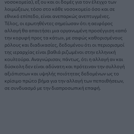
νοσοκομεία), εξ ου και οι δομές για τον έλεγχο των
λοιμώξεων, τόσο στο κάθε νοσοκομείο όσο και σε
εθνικό επίπεδο, είναι ανεπαρκώς ανεπτυγμένες.
Τέλος, οι ερωτηθέντες σημείωσαν ότι η αειφόρος
αλλαγή θα απαιτήσει μια οργανωμένη προσέγγιση «από
την κορυφή προς τα κάτω», με σαφώς καθορισμένους
ρόλους και διαδικασίες, δεδομένου ότι οι περιορισμοί
της ιεραρχίας είναι βαθιά ριζωμένοι στην ελληνική
κουλτούρα. Αναγνώρισαν, πάντως, ότι η αλλαγή αν και
δύσκολη δεν είναι αδύνατη και πρότειναν την συλλογή
αξιόπιστων και υψηλής ποιότητας δεδομένων ως το
κρίσιμο πρώτο βήμα για την αλλαγή των πεποιθήσεων,
σε συνδυασμό με την διαπροσωπική επαφή.