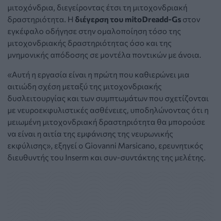
μιτοχόνδρια, διεγείροντας έτσι τη μιτοχονδριακή
δραστηριότητα. Η
διέγερση του mitoDreadd-Gs
στον
εγκέφαλο οδήγησε στην ομαλοποίηση τόσο της
μιτοχονδριακής δραστηριότητας όσο και της
μνημονικής απόδοσης σε μοντέλα ποντικών με άνοια.
«Αυτή η εργασία είναι η πρώτη που καθιερώνει μια
αιτιώδη σχέση μεταξύ της μιτοχονδριακής
δυσλειτουργίας και των συμπτωμάτων που σχετίζονται
με νευροεκφυλιστικές ασθένειες, υποδηλώνοντας ότι η
μειωμένη μιτοχονδριακή δραστηριότητα θα μπορούσε
να είναι η αιτία της εμφάνισης της νευρωνικής
εκφύλισης», εξηγεί ο Giovanni Marsicano, ερευνητικός
διευθυντής του Inserm και συν-συντάκτης της μελέτης.