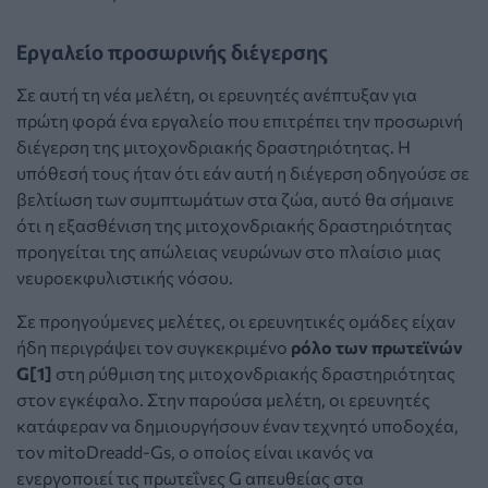
Εργαλείο προσωρινής διέγερσης
Σε αυτή τη νέα μελέτη, οι ερευνητές ανέπτυξαν για
πρώτη φορά ένα εργαλείο που επιτρέπει την προσωρινή
διέγερση της μιτοχονδριακής δραστηριότητας. Η
υπόθεσή τους ήταν ότι εάν αυτή η διέγερση οδηγούσε σε
βελτίωση των συμπτωμάτων στα ζώα, αυτό θα σήμαινε
ότι η εξασθένιση της μιτοχονδριακής δραστηριότητας
προηγείται της απώλειας νευρώνων στο πλαίσιο μιας
νευροεκφυλιστικής νόσου.
Σε προηγούμενες μελέτες, οι ερευνητικές ομάδες είχαν
ήδη περιγράψει τον συγκεκριμένο
ρόλο των πρωτεϊνών
G[1]
στη ρύθμιση της μιτοχονδριακής δραστηριότητας
στον εγκέφαλο. Στην παρούσα μελέτη, οι ερευνητές
κατάφεραν να δημιουργήσουν έναν τεχνητό υποδοχέα,
τον mitoDreadd-Gs, ο οποίος είναι ικανός να
ενεργοποιεί τις πρωτεΐνες G απευθείας στα