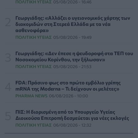
ΠΟΛΙΤΙΚΉ ΥΓΕΊΑΣ
05/08/2026 - 16:46
Επιπλέον πόροι 12,5 εκατ. ευρώ στις Περιφέρειες για
την ενίσχυση της βιοασφάλειας από το ΥΠΑΑΤ
ΕΠΙΚΑΙΡΌΤΗΤΑ
07/08/2026 - 17:42
Γεωργιάδης: «Αλλάζει ο υγειονομικός χάρτης των
διακομιδών στη Στερεά Ελλάδα με τα νέα
ασθενοφόρα»
Συναγερμός στις ΗΠΑ για φονικό μύκητα που αντέχει
ΠΟΛΙΤΙΚΉ ΥΓΕΊΑΣ
05/08/2026 - 19:49
και στα φάρμακα
ΥΓΕΊΑ
07/08/2026 - 17:17
Γεωργιάδης: «Δεν έπεσε η ψευδοροφή στα ΤΕΠ του
Νοσοκομείου Κορίνθου, την ξήλωσαν»
Πέθανε στα 26 της η influencer Σίντνεϊ Τάουλ που
ΠΟΛΙΤΙΚΉ ΥΓΕΊΑΣ
05/08/2026 - 21:53
μοιράστηκε επί τρία χρόνια τη μάχη της με σπάνιο
καρκίνο
ΕΠΙΚΑΙΡΌΤΗΤΑ
07/08/2026 - 16:41
FDA: Πράσινο φως στο πρώτο εμβόλιο γρίπης
mRNA της Moderna – Τι δείχνουν οι μελέτες»
PHARMA NEWS
06/08/2026 - 10:00
Απώλεια βάρους: Οι τρεις παράγοντες που κρίνουν το
αποτέλεσμα σύμφωνα με ειδικό στην παχυσαρκία
ΔΙΑΤΡΟΦΉ
07/08/2026 - 16:16
ΠΙΣ: Η διορισμένη από το Υπουργείο Υγείας
Διοικούσα Επιτροπή δεσμεύεται για νέες εκλογές
ΠΟΛΙΤΙΚΉ ΥΓΕΊΑΣ
06/08/2026 - 12:32
Ο ΙΣΑ συνιστά τη λήψη σχολαστικών μέτρων ατομικής
προστασίας από τον ιό του Δυτικού Νείλου