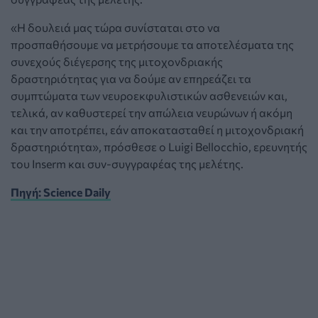
«Η δουλειά μας τώρα συνίσταται στο να
προσπαθήσουμε να μετρήσουμε τα αποτελέσματα της
συνεχούς διέγερσης της μιτοχονδριακής
δραστηριότητας για να δούμε αν επηρεάζει τα
συμπτώματα των νευροεκφυλιστικών ασθενειών και,
τελικά, αν καθυστερεί την απώλεια νευρώνων ή ακόμη
και την αποτρέπει, εάν αποκατασταθεί η μιτοχονδριακή
δραστηριότητα», πρόσθεσε ο Luigi Bellocchio, ερευνητής
του Inserm και συν-συγγραφέας της μελέτης.
Πηγή: Science Daily