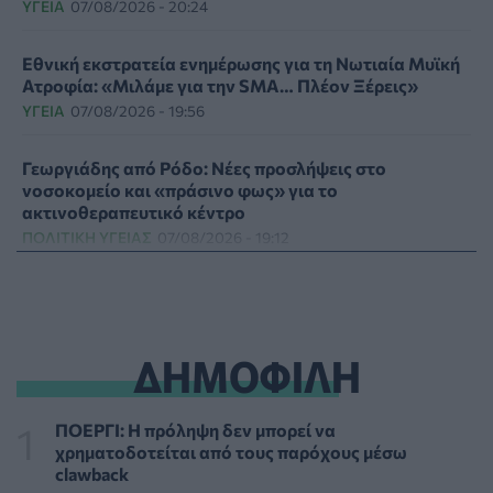
ΥΓΕΊΑ
07/08/2026 - 20:24
Εθνική εκστρατεία ενημέρωσης για τη Νωτιαία Μυϊκή
Ατροφία: «Μιλάμε για την SMA… Πλέον Ξέρεις»
ΥΓΕΊΑ
07/08/2026 - 19:56
Γεωργιάδης από Ρόδο: Νέες προσλήψεις στο
νοσοκομείο και «πράσινο φως» για το
ακτινοθεραπευτικό κέντρο
ΠΟΛΙΤΙΚΉ ΥΓΕΊΑΣ
07/08/2026 - 19:12
Σε κόκκινο συναγερμό για φωτιές Κρήτη, Βόρειο
Αιγαίο και Αττική το Σάββατο 8 Αυγούστου
ΕΠΙΚΑΙΡΌΤΗΤΑ
07/08/2026 - 18:37
ΔΗΜΟΦΙΛΗ
Τι μπορεί να μας διδάξει η νέα ταινία του Spider-Man
για την απώλεια και το πένθος
ΠΟΕΡΓΙ: Η πρόληψη δεν μπορεί να
ΨΥΧΙΚΉ ΥΓΕΊΑ
07/08/2026 - 18:11
χρηματοδοτείται από τους παρόχους μέσω
clawback