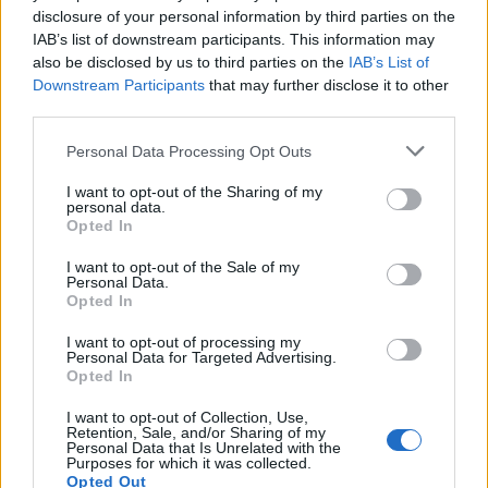
disclosure of your personal information by third parties on the
IAB’s list of downstream participants. This information may
Τελευταία τροποποίηση στις 13/08/2025 - 13:56
also be disclosed by us to third parties on the
IAB’s List of
Downstream Participants
that may further disclose it to other
third parties.
Personal Data Processing Opt Outs
ΜΙΤΟΧΟΝΔΡΙΑ
ΕΓΚΕΦΑΛΟΣ
I want to opt-out of the Sharing of my
ΝΕΥΡΟΕΚΦΥΛΙΣΤΙΚΗ ΑΣΘΕΝΕΙΑ
ΜΝΗΜΗ
personal data.
Opted In
I want to opt-out of the Sale of my
Personal Data.
Opted In
I want to opt-out of processing my
Personal Data for Targeted Advertising.
Opted In
ΠΕΡΙΣΣΟΤΕΡΑ ΣΤΗΝ ΙΔΙΑ ΚΑΤΗΓΟΡΙΑ
I want to opt-out of Collection, Use,
Retention, Sale, and/or Sharing of my
Personal Data that Is Unrelated with the
Long Covid: Επιστήμονες
Purposes for which it was collected.
ανιχνεύουν ίχνη του ιού στο αίμα
Opted Out