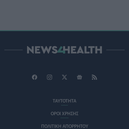
ΥΓΕΊΑ
07/08/2026 - 15:42
Ο Δήμος Μετεώρων επενδύει στην πρωτοβάθμια
φροντίδα υγείας και την πρόληψη
ΠΟΛΙΤΙΚΉ ΥΓΕΊΑΣ
07/08/2026 - 15:24
Και οι μαϊμούδες έχουν κατοικίδια! Οι επιστήμονες
ρίχνουν φως στις "φιλίες" μεταξύ διαφορετικών ειδών
PET
07/08/2026 - 15:02
Η ΕΙΝΑΠ καταγγέλλει την αιφνιδιαστική ένταξη του
Σισμανογλείου στις πρωινές εφημερίες της Αττικής
ΠΟΛΙΤΙΚΉ ΥΓΕΊΑΣ
07/08/2026 - 14:39
Ηλεκτρικά πατίνια: 3,5 φορές μεγαλύτερος ο κίνδυνος
ΤΑΥΤΟΤΗΤΑ
σοβαρής εγκεφαλικής κάκωσης
ΥΓΕΊΑ
07/08/2026 - 14:00
ΟΡΟΙ ΧΡΗΣΗΣ
ΠΟΛΙΤΙΚΗ ΑΠΟΡΡΗΤΟΥ
ΗΠΑ: Μεγάλη τράπεζα επενδύει 250 εκατ. δολάρια