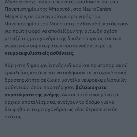
Neuroscience
, Γάλλοι ερευνητές του Inserm και του
Πανεπιστημίου της Μπορντό , στο NeuroCentre
Magendie, σε συνεργασία με ερευνητές του
Πανεπιστημίου του Moncton στον Καναδά, κατάφεραν
για πρώτη φορά να αποδείξουν την αιτιώδη σχέση
μεταξύ της μιτοχονδριακής δυσλειτουργίας και των
γνωστικών συμπτωμάτων που συνδέονται με τις
νευροεκφυλιστικές ασθένειες.
Χάρη στη δημιουργία ενός ειδικού και πρωτοποριακού
εργαλείου, κατάφεραν να αυξήσουν τη μιτοχονδριακή
δραστηριότητα σε ζωικά μοντέλα νευροεκφυλιστικών
ασθενειών, όπου παρατήρησαν
βελτίωση στα
συμπτώματα της μνήμης.
Αν και αυτά είναι μόνο τα
αρχικά αποτελέσματα, ανοίγουν το δρόμο για να
θεωρηθούν τα μιτοχόνδρια ως νέος θεραπευτικός
στόχος.