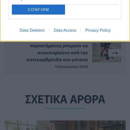
που μπορεί να αποτελέσουν
CONFIRM
βιοδείκτη διάγνωσης
13 Αυγούστου 2025
Data Deletion
Data Access
Privacy Policy
Mικρές αλλαγές στην τεχνική του
περπατήματος μπορούν να
ανακουφίσουν από την
οστεοαρθρίτιδα στο γόνατο
13 Αυγούστου 2025
ΣΧΕΤΙΚΑ ΑΡΘΡΑ