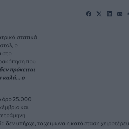
ατρικά στατικά
στολ, ο
υ στο
μοσκόπηση που
δεν πρόκειται
α καλά… ο
ο όρο 25.000
κέμβριο και
 τετράμηνη
vid δεν υπήρχε, το χειμώνα η κατάσταση χειροτέρε