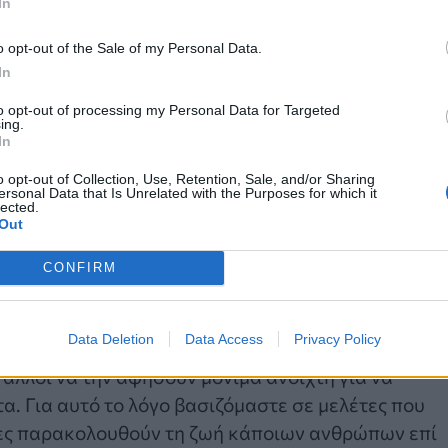
In
o opt-out of the Sale of my Personal Data.
In
κάθε χρόνο τον χειμώνα γιατί οι άνθρωποι ζουν στ
to opt-out of processing my Personal Data for Targeted
υτόματα ότι η
έλλειψη
θέρμανσης
προκαλεί τους
ing.
ίζει ο ίδιος τα άτομα αυτά έχουν πολλά
In
κείνους να επιβιώσουν τον χειμώνα.
o opt-out of Collection, Use, Retention, Sale, and/or Sharing
ersonal Data that Is Unrelated with the Purposes for which it
lected.
 θα πρέπει να διατηρείται τουλάχιστον στους 18
Out
τόσο πόσο εύκολο είναι να διατηρηθεί αυτό αν
CONFIRM
δες του πληθυσμού;
την ιδανική υγεία του κάθε ανθρώπου βασίζεται σε
Data Deletion
Data Access
Privacy Policy
διεξαχθεί μια δοκιμή, όπου κάποιοι άνθρωποι θα
 άλλοι να την αφήσουν μόνιμα ανοιχτή για να
α. Για αυτό το λόγο βασιζόμαστε σε μελέτες που
νες παρακολουθούν τη ζωή κάποιων ανθρώπων επί