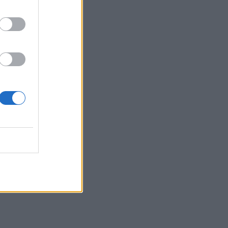
ΠΟΛΙΤΙΚΉ ΥΓΕΊΑΣ
07/08/2026 - 19:12
Σε κόκκινο συναγερμό για φωτιές Κρήτη,
Βόρειο Αιγαίο και Αττική το Σάββατο 8
ο
Αυγούστου
ΕΠΙΚΑΙΡΌΤΗΤΑ
07/08/2026 - 18:37
Τι μπορεί να μας διδάξει η νέα ταινία του
Spider-Man για την απώλεια και το πένθος
ΨΥΧΙΚΉ ΥΓΕΊΑ
07/08/2026 - 18:11
Επιπλέον πόροι 12,5 εκατ. ευρώ στις
Περιφέρειες για την ενίσχυση της
βιοασφάλειας από το ΥΠΑΑΤ
ΕΠΙΚΑΙΡΌΤΗΤΑ
07/08/2026 - 17:42
Συναγερμός στις ΗΠΑ για φονικό μύκητα που
αντέχει και στα φάρμακα
ΥΓΕΊΑ
07/08/2026 - 17:17