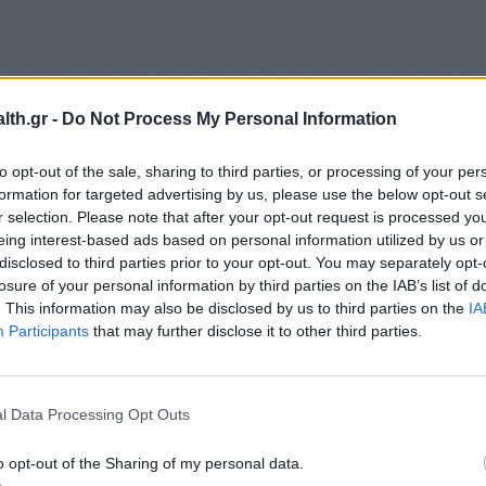
κρύου και η φτώχεια που σχετίζεται με την
th.gr -
Do Not Process My Personal Information
 τ
ο 21,5% της υπερβάλλουσας
θνητότητας
τον
% των πιο κρύων σπιτιών στου πληθυσμού της
to opt-out of the sale, sharing to third parties, or processing of your per
formation for targeted advertising by us, please use the below opt-out s
r selection. Please note that after your opt-out request is processed y
eing interest-based ads based on personal information utilized by us or
disclosed to third parties prior to your opt-out. You may separately opt-
losure of your personal information by third parties on the IAB’s list of
. This information may also be disclosed by us to third parties on the
IA
Participants
that may further disclose it to other third parties.
l Data Processing Opt Outs
o opt-out of the Sharing of my personal data.