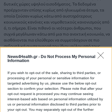
δυτικές χώρες υψηλού εισοδήματος.
Τα δεδομένα
προέρχονταν επίσης κυρίως από ηλικιωμένα άτομα, τα
οποία ζούσαν κυρίως κάτω από αυστηρότερους
κοινωνικούς κανόνες και νομοθετικούς κανονισμούς από
ό, τι σήμερα.
Είναι πιθανό οι νεότεροι άνθρωποι, που
συχνά μεγάλωναν κάτω από μια πιο ανεκτική κοινωνία, να
αισθάνονται πιο ελεύθεροι να συμμετάσχουν σε πιο
σεξουαλική συμπεριφορά του ίδιου φύλου από τους
ηλικιωμένους με παρόμοια γενετικά μακιγιάζ.
Έτσι τα
News4Health.gr -
Do Not Process My Personal
ευρήματα μπορεί να μην είναι τόσο εφαρμόσιμα σε όλο το
Information
ηλικιακό φάσμα, σημείωσαν οι συγγραφείς.
If you wish to opt-out of the sale, sharing to third parties, or
processing of your personal or sensitive information for
targeted advertising by us, please use the below opt-out
section to confirm your selection. Please note that after your
opt-out request is processed you may continue seeing
interest-based ads based on personal information utilized by
us or personal information disclosed to third parties prior to
your opt-out. You may separately opt-out of the further