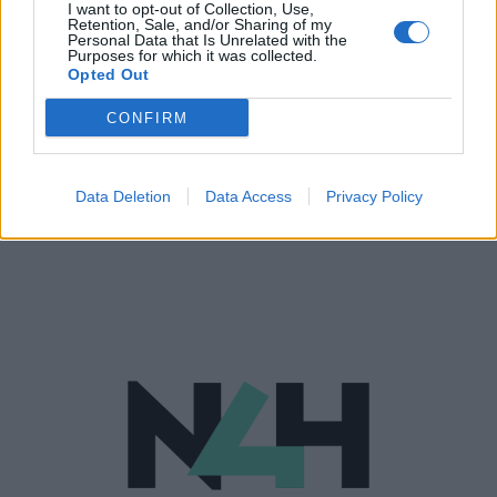
I want to opt-out of Collection, Use,
Retention, Sale, and/or Sharing of my
Personal Data that Is Unrelated with the
Purposes for which it was collected.
Opted Out
CONFIRM
ΥΓΕΊΑ
10/11/2020 - 13:08
Data Deletion
Data Access
Privacy Policy
Θυρεοειδής: Μύθοι και αλήθειες