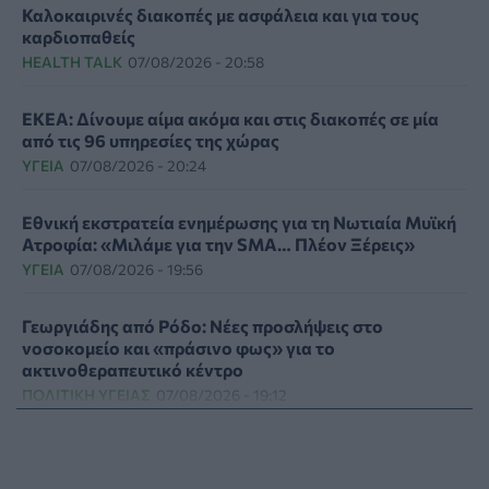
Καλοκαιρινές διακοπές με ασφάλεια και για τους
καρδιοπαθείς
HEALTH TALK
07/08/2026 - 20:58
ΕΚΕΑ: Δίνουμε αίμα ακόμα και στις διακοπές σε μία
από τις 96 υπηρεσίες της χώρας
ΥΓΕΊΑ
07/08/2026 - 20:24
Εθνική εκστρατεία ενημέρωσης για τη Νωτιαία Μυϊκή
Ατροφία: «Μιλάμε για την SMA… Πλέον Ξέρεις»
ΥΓΕΊΑ
07/08/2026 - 19:56
Γεωργιάδης από Ρόδο: Νέες προσλήψεις στο
νοσοκομείο και «πράσινο φως» για το
ακτινοθεραπευτικό κέντρο
ΠΟΛΙΤΙΚΉ ΥΓΕΊΑΣ
07/08/2026 - 19:12
Σε κόκκινο συναγερμό για φωτιές Κρήτη, Βόρειο
Αιγαίο και Αττική το Σάββατο 8 Αυγούστου