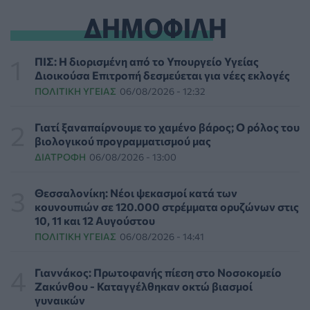
ΕΠΙΚΑΙΡΌΤΗΤΑ
07/08/2026 - 18:37
ΔΗΜΟΦΙΛΗ
Τι μπορεί να μας διδάξει η νέα ταινία του Spider-Man
για την απώλεια και το πένθος
ΠΙΣ: Η διορισμένη από το Υπουργείο Υγείας
ΨΥΧΙΚΉ ΥΓΕΊΑ
07/08/2026 - 18:11
Διοικούσα Επιτροπή δεσμεύεται για νέες εκλογές
ΠΟΛΙΤΙΚΉ ΥΓΕΊΑΣ
06/08/2026 - 12:32
Επιπλέον πόροι 12,5 εκατ. ευρώ στις Περιφέρειες για
την ενίσχυση της βιοασφάλειας από το ΥΠΑΑΤ
Γιατί ξαναπαίρνουμε το χαμένο βάρος; Ο ρόλος του
ΕΠΙΚΑΙΡΌΤΗΤΑ
07/08/2026 - 17:42
βιολογικού προγραμματισμού μας
ΔΙΑΤΡΟΦΉ
06/08/2026 - 13:00
Συναγερμός στις ΗΠΑ για φονικό μύκητα που αντέχει
και στα φάρμακα
Θεσσαλονίκη: Νέοι ψεκασμοί κατά των
ΥΓΕΊΑ
07/08/2026 - 17:17
κουνουπιών σε 120.000 στρέμματα ορυζώνων στις
10, 11 και 12 Αυγούστου
ΠΟΛΙΤΙΚΉ ΥΓΕΊΑΣ
06/08/2026 - 14:41
Πέθανε στα 26 της η influencer Σίντνεϊ Τάουλ που
μοιράστηκε επί τρία χρόνια τη μάχη της με σπάνιο
καρκίνο
Γιαννάκος: Πρωτοφανής πίεση στο Νοσοκομείο
ΕΠΙΚΑΙΡΌΤΗΤΑ
07/08/2026 - 16:41
Ζακύνθου - Καταγγέλθηκαν οκτώ βιασμοί
γυναικών