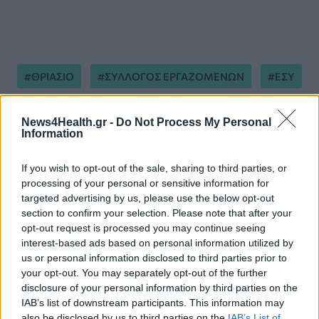
ΘΡΙΑΣΙΟ
ΣΥΛΛΟΓΟΣ ΕΡΓΑΖΟΜΕΝΩΝ
ΕΣΥ
News4Health.gr -
Do Not Process My Personal
Information
If you wish to opt-out of the sale, sharing to third parties, or
processing of your personal or sensitive information for
ΠΕΡΙΣΣΟΤΕΡΑ ΣΤΗΝ ΙΔΙΑ ΚΑΤΗΓΟΡΙΑ
targeted advertising by us, please use the below opt-out
section to confirm your selection. Please note that after your
opt-out request is processed you may continue seeing
«Καμπανάκι» από την ΕΙΝΑΠ για τις
interest-based ads based on personal information utilized by
προσλήψεις γιατρών στα
us or personal information disclosed to third parties prior to
νοσοκομεία: «Οι ανάγκες
your opt-out. You may separately opt-out of the further
παραμένουν ακάλυπτες»
disclosure of your personal information by third parties on the
IAB’s list of downstream participants. This information may
22 Μαϊος 2026
also be disclosed by us to third parties on the
IAB’s List of