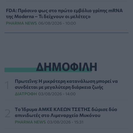
FDA: Πράσινο φως στο πρώτο εμβόλιο γρίπης mRNA
της Moderna – Τι δείχνουν οι μελέτες»
PHARMA NEWS
06/08/2026 - 10:00
Ιός Δυτικού Νείλου: 23 νέα κρούσματα μέσα σε μία
εβδομάδα, έξι θάνατοι
ΕΠΙΚΑΙΡΌΤΗΤΑ
06/08/2026 - 09:00
ΔΗΜΟΦΙΛΗ
Μεγαλώνει πραγματικά η μυωπία μετά την
ενηλικίωση; - Τι δείχνουν νέες μελέτες
HEALTH TALK
06/08/2026 - 08:19
Πρωτεΐνη: Η μικρότερη κατανάλωση μπορεί να
συνδέεται με μεγαλύτερη διάρκεια ζωής
ΔΙΑΤΡΟΦΉ
03/08/2026 - 14:00
Στον σταθμό φιλοξενίας πυρόπληκτων ζώων στα
Μέγαρα ο Νίκος Ανδρουλάκης
ΕΠΙΚΑΙΡΌΤΗΤΑ
06/08/2026 - 03:46
Tο Ίδρυμα ΑΜΚΕ ΚΛΕΩΝ ΤΣΕΤΗΣ δώρισε δύο
απινιδωτές στο Λιμεναρχείο Μυκόνου
PHARMA NEWS
03/08/2026 - 15:31
Το Πανεπιστήμιο Keele υπέβαλε φάκελο προπτυχιακού
προγράμματος Ιατρικής