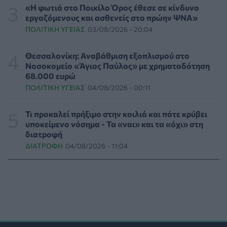
ΕΠΙΚΑΙΡΌΤΗΤΑ
06/08/2026 - 00:04
«Η φωτιά στο Ποικίλο Όρος έθεσε σε κίνδυνο
εργαζόμενους και ασθενείς στο πρώην ΨΝΑ»
ΠΟΛΙΤΙΚΉ ΥΓΕΊΑΣ
03/08/2026 - 20:04
Binge-Watching και φαγητό: Τα επιστημονικά
δεδομένα αποκαλύπτουν πολλά για την ψυχική υγεία
ΨΥΧΙΚΉ ΥΓΕΊΑ
05/08/2026 - 23:17
Θεσσαλονίκη: Αναβάθμιση εξοπλισμού στο
Νοσοκομείο «Άγιος Παύλος» με χρηματοδότηση
68.000 ευρώ
Γεωργιάδης: «Δεν έπεσε η ψευδοροφή στα ΤΕΠ του
ΠΟΛΙΤΙΚΉ ΥΓΕΊΑΣ
04/08/2026 - 00:11
Νοσοκομείου Κορίνθου, την ξήλωσαν»
ΠΟΛΙΤΙΚΉ ΥΓΕΊΑΣ
05/08/2026 - 21:53
Τι προκαλεί πρήξιμο στην κοιλιά και πότε κρύβει
υποκείμενο νόσημα - Τα «ναι» και τα «όχι» στη
Ιαπωνικό θαύμα κατά της περιοδοντίτιδας:
διατροφή
Καινοτόμος θεραπεία στοχεύει μόνο το
ΔΙΑΤΡΟΦΉ
04/08/2026 - 11:04
βακτήριο-«κλειδί»
ΥΓΕΊΑ
05/08/2026 - 21:17
Τύποι, συμπτώματα και αντιμετώπιση της
φωτοευαισθησίας - Χρήσιμες ερωταπαντήσεις
ΥΓΕΊΑ
05/08/2026 - 20:42