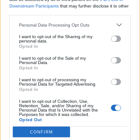
Downstream Participants
that may further disclose it to other
third parties.
OEE και ΟΔΙΠΥ παρουσίασαν το
Εθνικό Πλαίσιο Προτύπων
Personal Data Processing Opt Outs
Ποιότητας Υπηρεσιών Υγείας
I want to opt-out of the Sharing of my
22 Μαϊος 2026
personal data.
Opted In
I want to opt-out of the Sale of my
Personal Data.
ΣΧΕΤΙΚΑ ΑΡΘΡΑ
Opted In
I want to opt-out of processing my
Personal Data for Targeted Advertising.
Opted In
I want to opt-out of Collection, Use,
Retention, Sale, and/or Sharing of my
Personal Data that Is Unrelated with the
Purposes for which it was collected.
Opted Out
CONFIRM